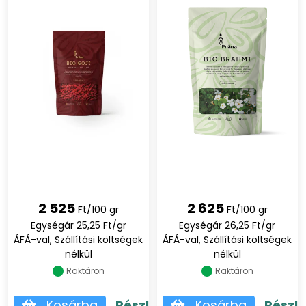
2 525
2 625
Ft/100 gr
Ft/100 gr
Egységár 25,25 Ft/gr
Egységár 26,25 Ft/gr
ÁFÁ-val, Szállítási költségek
ÁFÁ-val, Szállítási költségek
nélkül
nélkül
Raktáron
Raktáron
Kosárba
Részletek
Kosárba
Részl