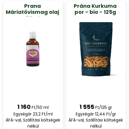
Prana
Prána Kurkuma
Máriatövismag olaj
por - bio - 125g
50ml
1 160
1 555
Ft/50 ml
Ft/125 gr
Egységár 23,2 Ft/ml
Egységár 12,44 Ft/gr
ÁFÁ-val, Szállítási költségek
ÁFÁ-val, Szállítási költségek
nélkül
nélkül