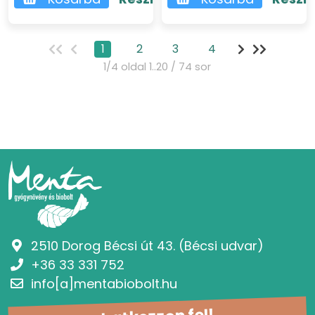
1
2
3
4
1/4 oldal 1..20 / 74 sor
2510 Dorog Bécsi út 43. (Bécsi udvar)
+36 33 331 752
info[a]mentabiobolt.hu