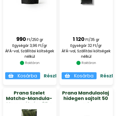
990
1 120
Ft/250 gr
Ft/35 gr
Egységár 3,96 Ft/gr
Egységár 32 Ft/gr
ÁFÁ-val, Szállítási költségek
ÁFÁ-val, Szállítási költségek
nélkül
nélkül
Raktáron
Raktáron
Kosárba
Részletek
Kosárba
Részl
Prana Szelet
Prana Mandulaolaj
Matcha-Mandula-
hidegen sajtolt 50
Mogyorókrém 35 g
ml
(gluténmentes)