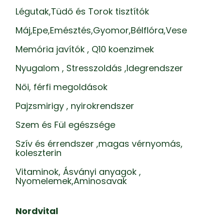
Légutak,Tüdő és Torok tisztítók
Máj,Epe,Emésztés,Gyomor,Bélflóra,Vese
Memória javítók , Q10 koenzimek
Nyugalom , Stresszoldás ,Idegrendszer
Női, férfi megoldások
Pajzsmirigy , nyirokrendszer
Szem és Fül egészsége
Szív és érrendszer ,magas vérnyomás,
koleszterin
Vitaminok, Ásványi anyagok ,
Nyomelemek,Aminosavak
Nordvital