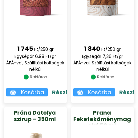
1 745
1 840
Ft/250 gr
Ft/250 gr
Egységár 6,98 Ft/gr
Egységár 7,36 Ft/gr
ÁFÁ-val, Szállítási költségek
ÁFÁ-val, Szállítási költségek
nélkül
nélkül
Raktáron
Raktáron
Kosárba
Részletek
Kosárba
Részl
Prána Datolya
Prana
szirup - 350ml
Feketeköménymag
olaj 50 ml