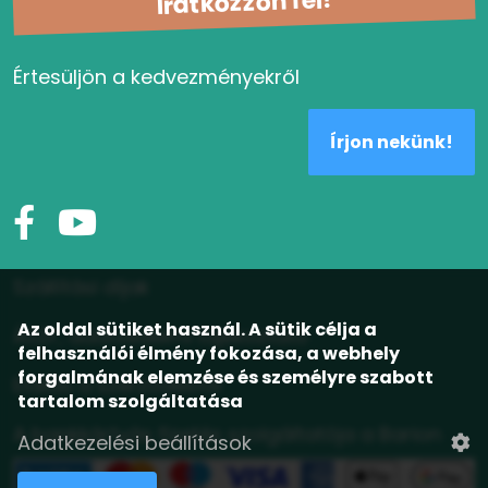
Iratkozzon fel!
Értesüljön a kedvezményekről
Írjon nekünk!
Szállítási díjak
Az oldal sütiket használ. A sütik célja a
ÁSZF, adatvédelmi tájékoztató
felhasználói élmény fokozása, a webhely
forgalmának elemzése és személyre szabott
Elállás a szerződéstől
tartalom szolgáltatása
A bankkártyás fizetés szolgáltatója a Barion
Adatkezelési beállítások