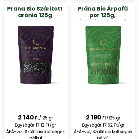
Prana Bio Szárított
Prána Bio Árpafű
arónia 125g
por 125g,
(gluténmentes)
2 140
2 190
Ft/125 gr
Ft/125 gr
Egységár 17,12 Ft/gr
Egységár 17,52 Ft/gr
ÁFÁ-val, Szállítási költségek
ÁFÁ-val, Szállítási költségek
nélkül
nélkül