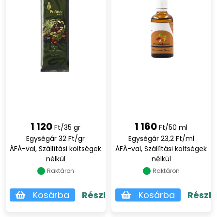
1 120
1 160
Ft/35 gr
Ft/50 ml
Egységár 32 Ft/gr
Egységár 23,2 Ft/ml
ÁFÁ-val, Szállítási költségek
ÁFÁ-val, Szállítási költségek
nélkül
nélkül
Raktáron
Raktáron
Kosárba
Részletek
Kosárba
Részl