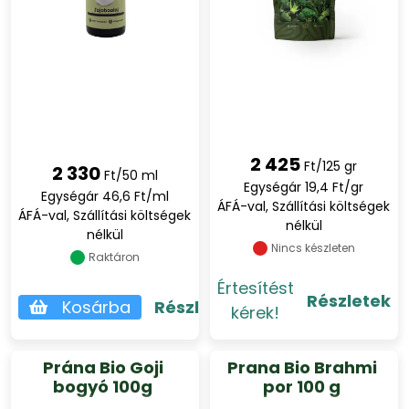
2 425
Ft/125 gr
2 330
Ft/50 ml
Egységár 19,4 Ft/gr
Egységár 46,6 Ft/ml
ÁFÁ-val, Szállítási költségek
ÁFÁ-val, Szállítási költségek
nélkül
nélkül
Nincs készleten
Raktáron
Értesítést
Részletek
Kosárba
Részletek
kérek!
Prána Bio Goji
Prana Bio Brahmi
bogyó 100g
por 100 g