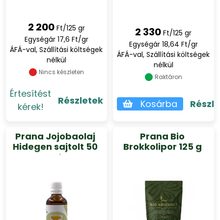
2 200
Ft/125 gr
2 330
Ft/125 gr
Egységár 17,6 Ft/gr
Egységár 18,64 Ft/gr
ÁFÁ-val, Szállítási költségek
ÁFÁ-val, Szállítási költségek
nélkül
nélkül
Nincs készleten
Raktáron
Értesítést
Részletek
Kosárba
Részl
kérek!
Prana Jojobaolaj
Prana Bio
Hidegen sajtolt 50
Brokkolipor 125 g
ml