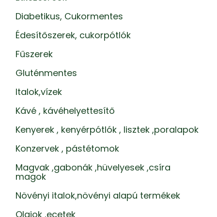
Diabetikus, Cukormentes
Édesítőszerek, cukorpótlók
Fűszerek
Gluténmentes
Italok,vízek
Kávé , kávéhelyettesítő
Kenyerek , kenyérpótlók , lisztek ,poralapok
Konzervek , pástétomok
Magvak ,gabonák ,hüvelyesek ,csíra
magok
Növényi italok,növényi alapú termékek
Olajok ,ecetek