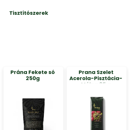
Tisztítószerek
Prána Fekete só
Prana Szelet
250g
Acerola-Pisztácia-
Málna 35 g