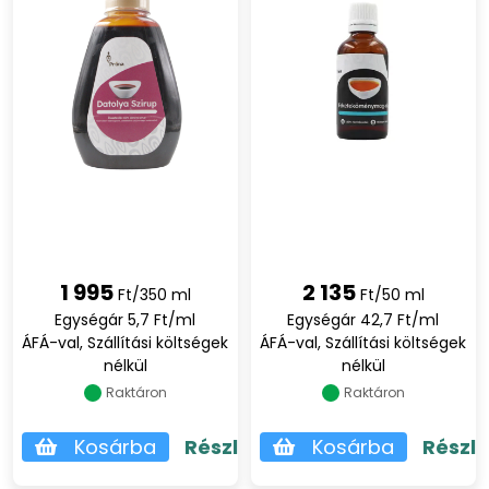
1 995
2 135
Ft/350 ml
Ft/50 ml
Egységár 5,7 Ft/ml
Egységár 42,7 Ft/ml
ÁFÁ-val, Szállítási költségek
ÁFÁ-val, Szállítási költségek
nélkül
nélkül
Raktáron
Raktáron
Kosárba
Részletek
Kosárba
Részl