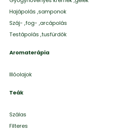
Gyógynövényes krémek ,gélek
Hajápolás ,samponok
Száj- ,fog- ,arcápolás
Testápolás ,tusfürdők
Aromaterápia
Illóolajok
Teák
Szálas
Filteres