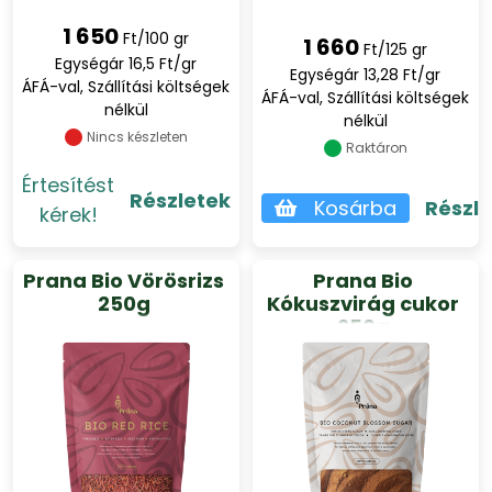
1 650
Ft/100 gr
1 660
Ft/125 gr
Egységár 16,5 Ft/gr
Egységár 13,28 Ft/gr
ÁFÁ-val, Szállítási költségek
ÁFÁ-val, Szállítási költségek
nélkül
nélkül
Nincs készleten
Raktáron
Értesítést
Részletek
Kosárba
Részl
kérek!
Prana Bio Vörösrizs
Prana Bio
250g
Kókuszvirág cukor
250g