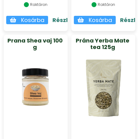
Raktáron
Raktáron
Kosárba
Részletek
Kosárba
Részl
Prana Shea vaj 100
Prána Yerba Mate
g
tea 125g