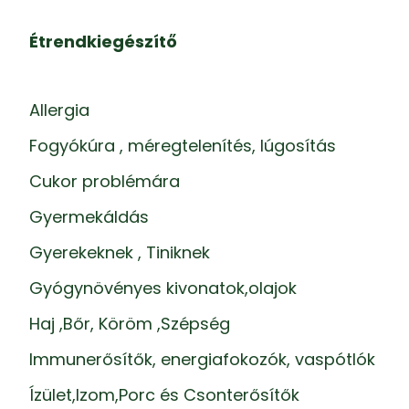
Étrendkiegészítő
Allergia
Fogyókúra , méregtelenítés, lúgosítás
Cukor problémára
Gyermekáldás
Gyerekeknek , Tiniknek
Gyógynövényes kivonatok,olajok
Haj ,Bőr, Köröm ,Szépség
Immunerősítők, energiafokozók, vaspótlók
Ízület,Izom,Porc és Csonterősítők