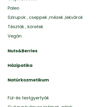
Paleo
Szirupok , cseppek ,mézek ,lekvárok
Tészták , köretek
Vegán
Nuts&Berries
Házipatika
Natúrkozmetikum
Fül-és testgyertyák