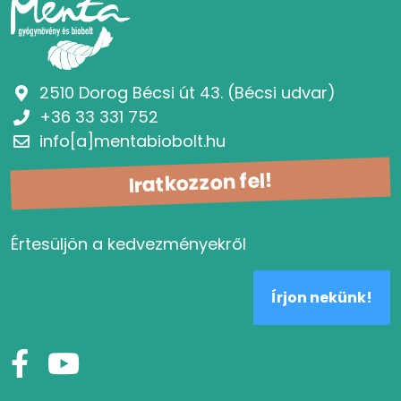
2510 Dorog Bécsi út 43. (Bécsi udvar)
+36 33 331 752
info[a]mentabiobolt.hu
Iratkozzon fel!
Értesüljön a kedvezményekről
Írjon nekünk!