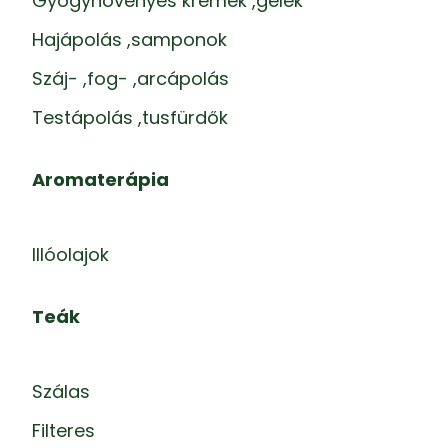
Gyógynövényes krémek ,gélek
Hajápolás ,samponok
Száj- ,fog- ,arcápolás
Testápolás ,tusfürdők
Aromaterápia
Illóolajok
Teák
Szálas
Filteres