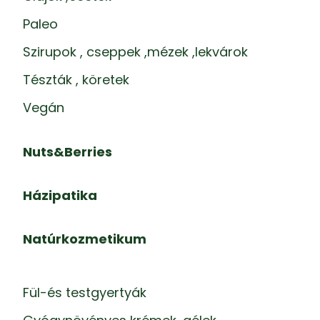
Paleo
Szirupok , cseppek ,mézek ,lekvárok
Tészták , köretek
Vegán
Nuts&Berries
Házipatika
Natúrkozmetikum
Fül-és testgyertyák