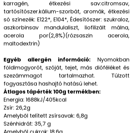
karragén, étkezési sav:citromsav,
tartósítószer.kálium-szorbát, aromák, étkezési
só színezék: E122*, E104*, Édesítőszer: szukraloz,
aszkorbinsav mandulaliszt, liofilizált málna,
acerola por(2,8%)(rózsaszin acerola,
maltodextrin)
Egyéb allergén információ:
Nyomokban
földimogyorót, szóját, tejet, más dióféléket és
szezámmagot tartalmazhat. Túlzott
fogyasztása hashajtó hatású lehet.
Átlagos tápérték 100g termékben:
Energia: 1688kJ/405kcal
Zsír: 26,2g
Amelyből telített zsírsavak: 6,8g
Szénhidrát: 35,7 g
Amelyből cukrok: 18,6g