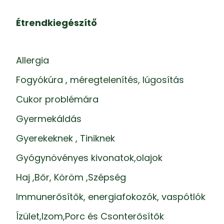
Étrendkiegészítő
Allergia
Fogyókúra , méregtelenítés, lúgosítás
Cukor problémára
Gyermekáldás
Gyerekeknek , Tiniknek
Gyógynövényes kivonatok,olajok
Haj ,Bőr, Köröm ,Szépség
Immunerősítők, energiafokozók, vaspótlók
Ízület,Izom,Porc és Csonterősítők