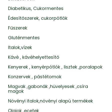
Diabetikus, Cukormentes
Édesítőszerek, cukorpótlók
Fűszerek
Gluténmentes
Italok,vízek
Kávé , kávéhelyettesítő
Kenyerek , kenyérpótlók , lisztek ,poralapok
Konzervek , pástétomok
Magvak ,gabonák ,hüvelyesek ,csíra
magok
Növényi italok,növényi alapú termékek
Olajok ,ecetek