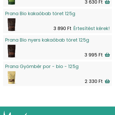
3 630 Ft
Prana Bio kakaóbab töret 125g
3 890 Ft
Értesítést kérek!
Prana Bio nyers kakaóbab töret 125g
3 995 Ft
Prana Gyömbér por - bio - 125g
2 330 Ft