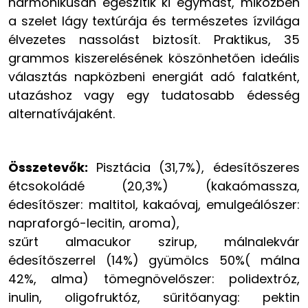
harmonikusan egészítik ki egymást, miközben
a szelet lágy textúrája és természetes ízvilága
élvezetes nassolást biztosít. Praktikus, 35
grammos kiszerelésének köszönhetően ideális
választás napközbeni energiát adó falatként,
utazáshoz vagy egy tudatosabb édesség
alternatívájaként.
Összetevők:
Pisztácia (31,7%), édesítőszeres
étcsokoládé (20,3%) (kakaómassza,
édesítőszer: maltitol, kakaóvaj, emulgeálószer:
napraforgó-lecitin, aroma),
szűrt almacukor szirup, málnalekvár
édesítőszerrel (14%) gyümölcs 50%( málna
42%, alma) tömegnövelőszer: polidextróz,
inulin, oligofruktóz, sűritőanyag: pektin