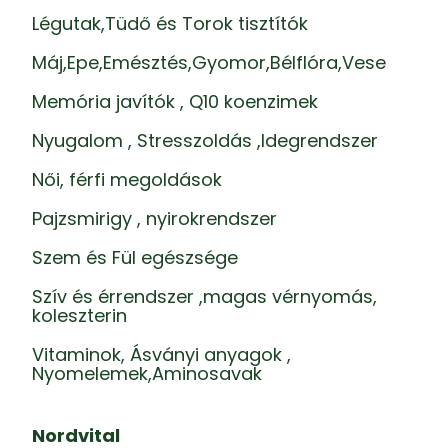
Légutak,Tüdő és Torok tisztítók
Máj,Epe,Emésztés,Gyomor,Bélflóra,Vese
Memória javítók , Q10 koenzimek
Nyugalom , Stresszoldás ,Idegrendszer
Női, férfi megoldások
Pajzsmirigy , nyirokrendszer
Szem és Fül egészsége
Szív és érrendszer ,magas vérnyomás,
koleszterin
Vitaminok, Ásványi anyagok ,
Nyomelemek,Aminosavak
Nordvital