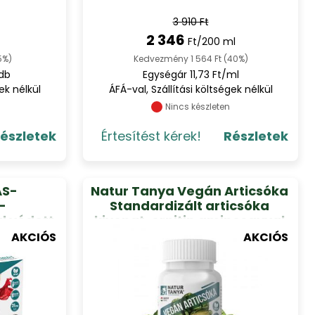
3 910 Ft
2 346
Ft/200 ml
5%)
Kedvezmény 1 564 Ft (40%)
db
Egységár 11,73 Ft/ml
ek nélkül
ÁFÁ-val, Szállítási költségek nélkül
Nincs készleten
észletek
Értesítést kérek!
Részletek
AS-
Natur Tanya Vegán Articsóka
-
Standardizált articsóka
 védett
kivonat, ornitin aminosavval
Perine
és B-vitaminokkal. 60DB
AKCIÓS
AKCIÓS
t) 30 db