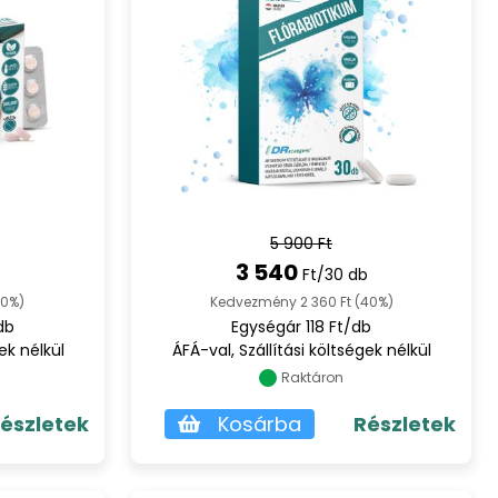
ntés
fermentált rost 30db
30DB
5 900 Ft
3 540
Ft/30 db
40%)
Kedvezmény 2 360 Ft (40%)
db
Egységár 118 Ft/db
ek nélkül
ÁFÁ-val, Szállítási költségek nélkül
Raktáron
észletek
Kosárba
Részletek