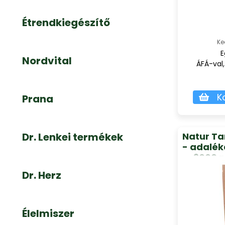
Étrendkiegészítő
Ke
E
Nordvital
ÁFÁ-val,
K
Prana
Dr. Lenkei termékek
Natur Ta
- adalék
3000 
taur
Dr. Herz
Élelmiszer