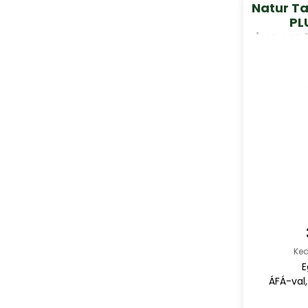
Natur T
PL
koncentr
7500 mg
Ked
E
ÁFÁ-val,