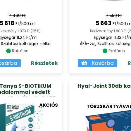
7 490 Ft
7 550 Ft
5 618
5 663
Ft/500 ml
Ft/500 m
vezmény 1 873 Ft (25%)
Kedvezmény 1 888 Ft (
gységár 11,24 Ft/ml
Egységár 11,33 Ft/
 Szállítási költségek nélkül
ÁFÁ-val, Szállítási költség
Raktáron
Raktáron
osárba
Részletek
Kosárba
R
 Tanya S-BIOTIKUM
Hyal-Joint 30db k
adalommal védett
umtörzs (lactis B420
 10 milliárd élőflóra
AKCIÓS
TÖRZSKÁRTYÁVAL 
onként, szerves
rómmal 30db