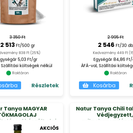
3 350 Ft
2 995 Ft
2 513
2 546
Ft/500 gr
Ft/30 d
dvezmény 838 Ft (25%)
Kedvezmény 449 Ft (1
gységár 5,03 Ft/gr
Egységár 84,86 Ft
 Szállítási költségek nélkül
ÁFÁ-val, Szállítási költség
Raktáron
Raktáron
osárba
Részletek
Kosárba
R
ur Tanya MAGYAR
Natur Tanya Chili ta
TÖKMAGOLAJ
Védjegyzett,
tolással készült olaj,
mikrokapszulázott
g és belsőleg 250 ml
paprika kivona
AKCIÓS