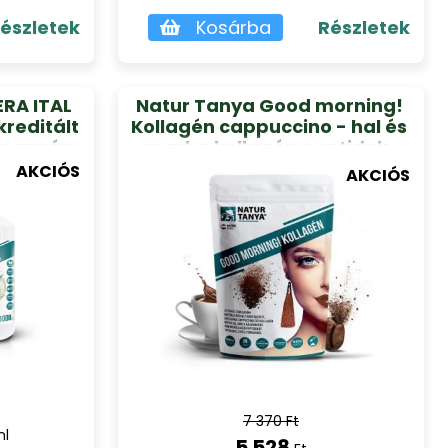
észletek
Kosárba
Részletek
ERA ITAL
Natur Tanya Good morning!
reditált
Kollagén cappuccino - hal és
cemannán
marha kollagén peptidek,
ml 1l
biotin, C-vitamin és cink-
AKCIÓS
AKCIÓS
biszglicinát Natur Tanya
20adag
7 370 Ft
ml
5 528