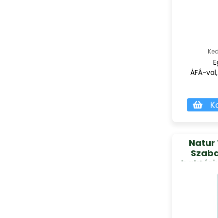
Ked
E
ÁFÁ-val,
K
Natur
Szab
baktéri
HOWARU),
adag
k