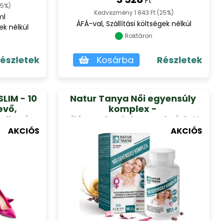
Ft
25%)
Kedvezmény 1 843 Ft (25%)
ml
ÁFÁ-val, Szállítási költségek nélkül
ek nélkül
Raktáron
észletek
Kosárba
Részletek
LIM - 10
Natur Tanya Női egyensúly
evő,
komplex -
ollagén
világszabadalommal védett
kony
összetevőkkel is formulázva
AKCIÓS
AKCIÓS
00 ml
101,1g