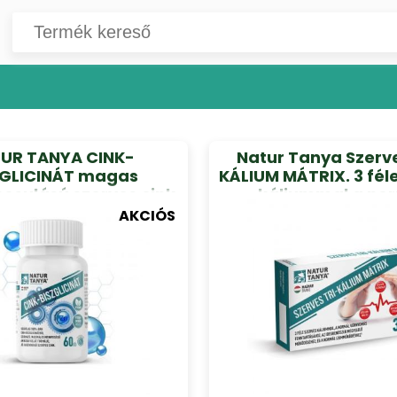
UR TANYA CINK-
Natur Tanya Szerve
ZGLICINÁT magas
KÁLIUM MÁTRIX. 3 fél
osulású szerves cink
káliummal a no
60db
vérnyomás és izom
AKCIÓS
fenntartásához,
idegrendszer meg
működéséhez 3