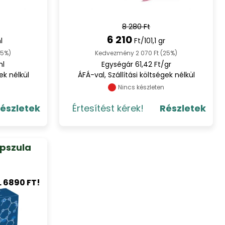
8 280 Ft
6 210
l
Ft/101,1 gr
25%)
Kedvezmény 2 070 Ft (25%)
ml
Egységár 61,42 Ft/gr
ek nélkül
ÁFÁ-val, Szállítási költségek nélkül
Nincs készleten
észletek
Értesítést kérek!
Részletek
apszula
6890 FT!