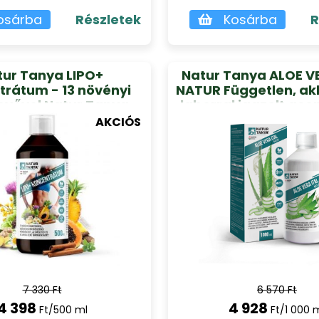
osárba
Részletek
Kosárba
R
tur Tanya LIPO+
Natur Tanya ALOE V
trátum - 13 növényi
NATUR Független, akk
evővel Natur Tanya
laborral igazolt a
500ml
tartalommal 1000 
AKCIÓS
7 330 Ft
6 570 Ft
4 398
4 928
Ft/500 ml
Ft/1 000 