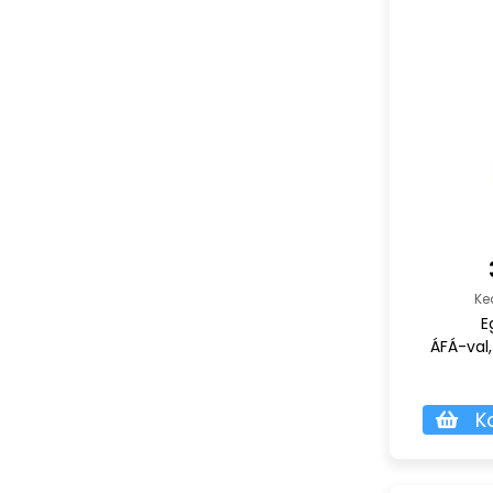
Ke
E
ÁFÁ-val,
K