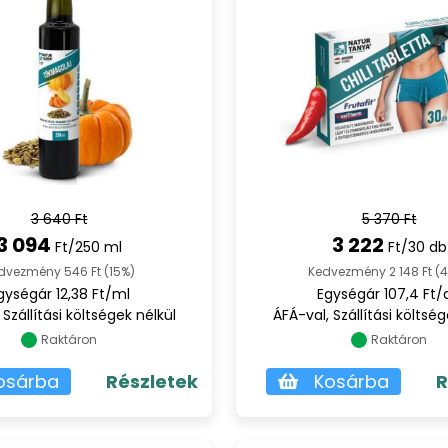
testsúlycsökke
támogatásához 
3 640 Ft
5 370 Ft
3 094
3 222
Ft/250 ml
Ft/30 db
dvezmény 546 Ft (15%)
Kedvezmény 2 148 Ft (
gységár 12,38 Ft/ml
Egységár 107,4 Ft/
 Szállítási költségek nélkül
ÁFÁ-val, Szállítási költség
Raktáron
Raktáron
osárba
Részletek
Kosárba
R