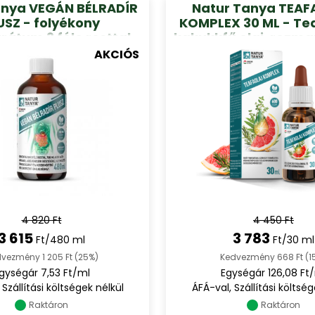
anya VEGÁN BÉLRADÍR
Natur Tanya TEAF
USZ - folyékony
KOMPLEX 30 ML - Tea
átum 3 féle rosttal,
kakukkfű olaj, rozmar
 aktív hatóanyagból
grapefruitmag és 
AKCIÓS
480ml
bors kivonatok, 
formában 30
4 820 Ft
4 450 Ft
3 615
3 783
Ft/480 ml
Ft/30 ml
vezmény 1 205 Ft (25%)
Kedvezmény 668 Ft (1
gységár 7,53 Ft/ml
Egységár 126,08 Ft
 Szállítási költségek nélkül
ÁFÁ-val, Szállítási költség
Raktáron
Raktáron