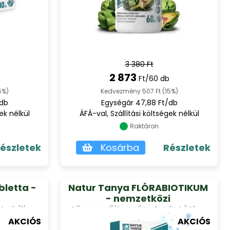
3 380 Ft
2 873
b
Ft/60 db
5%)
Kedvezmény 507 Ft (15%)
/db
Egységár 47,88 Ft/db
ek nélkül
ÁFÁ-val, Szállítási költségek nélkül
Raktáron
észletek
Kosárba
Részletek
bletta -
Natur Tanya FLÓRABIOTIKUM
- nemzetközi
 chili
törzsgyűjteménybe letétbe
t a
helyezett élőflóra és
AKCIÓS
AKCIÓS