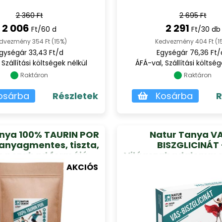
2 360 Ft
2 695 Ft
2 006
2 291
Ft/60 d
Ft/30 db
dvezmény 354 Ft (15%)
Kedvezmény 404 Ft (1
gységár 33,43 Ft/d
Egységár 76,36 Ft/
 Szállítási költségek nélkül
ÁFÁ-val, Szállítási költség
Raktáron
Raktáron
osárba
Részletek
Kosárba
R
nya 100% TAURIN POR
Natur Tanya V
anyagmentes, tiszta,
BISZGLICINÁT 
mg szabad formájú
Világszabadalommal
in aminosav 500g
szerves vas és Bio
AKCIÓS
(fekete bors kivona