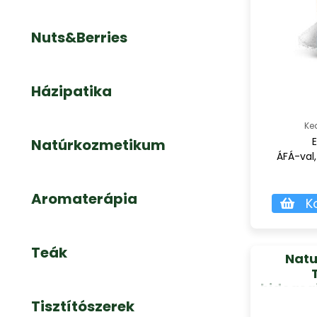
Nuts&Berries
Házipatika
Ke
E
Natúrkozmetikum
ÁFÁ-val,
Aromaterápia
K
Teák
Nat
hidegsaj
külsőle
Tisztítószerek