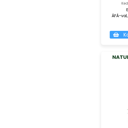
Ked
ÁFÁ-val,
K
NATU