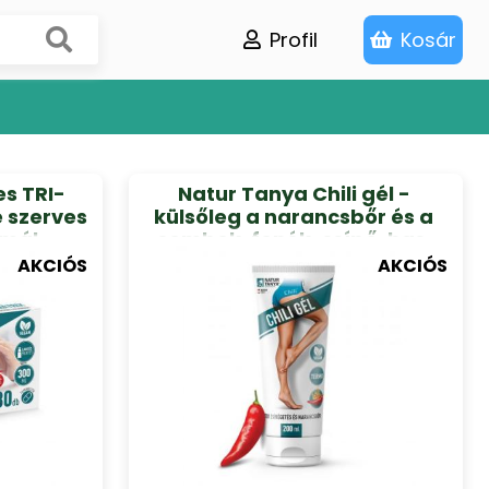
Profil
Kosár
s TRI-
Natur Tanya Chili gél -
e szerves
külsőleg a narancsbőr és a
rmál
combok, fenék, csípő, has,
működés
derék feszesítő kezelésének
AKCIÓS
AKCIÓS
 az
kiegészítéséhez 200 ml
felelő
0DB