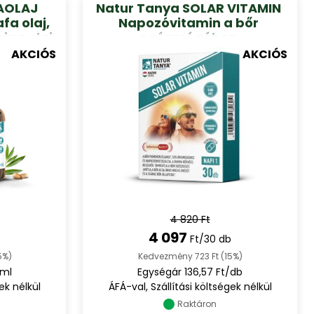
AOLAJ
Natur Tanya SOLAR VITAMIN
fa olaj,
Napozóvitamin a bőr
ing olaj,
egészségéhez,
hosszú
napérzékenység esetén, és
AKCIÓS
AKCIÓS
csepp
napozás vagy szolárium
ml
mellett a barna bőrért 30db
4 820 Ft
4 097
Ft/30 db
5%)
Kedvezmény 723 Ft (15%)
/ml
Egységár 136,57 Ft/db
ek nélkül
ÁFÁ-val, Szállítási költségek nélkül
Raktáron