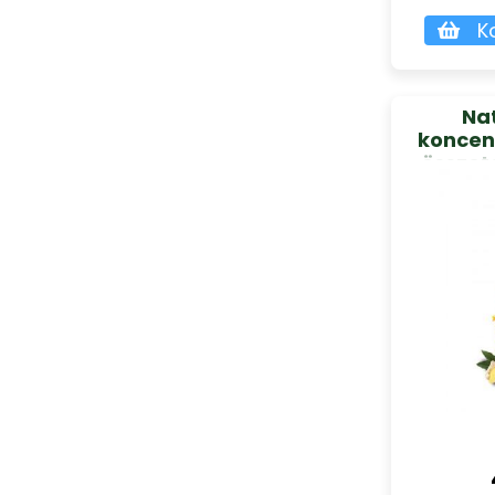
K
Na
koncen
összet