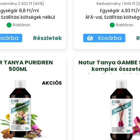
vezmény 2 932 Ft (40%)
Kedvezmény 1 643 Ft (
Egységár 8,8 Ft/ml
Egységár 4,93 Ft/
 Szállítási költségek nélkül
ÁFÁ-val, Szállítási költség
Raktáron
Raktáron
osárba
Részletek
Kosárba
R
R TANYA PURIDREN
Natur Tanya GAMBE S
500ML
komplex összet
gyógynövények és k
peptidek folyé
AKCIÓS
koncentrátuma 5