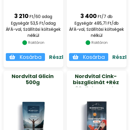
3 210
3 400
Ft/60 adag
Ft/7 db
Egységár 53,5 Ft/adag
Egységár 485,71 Ft/db
ÁFÁ-val, Szállítási költségek
ÁFÁ-val, Szállítási költségek
nélkül
nélkül
Raktáron
Raktáron
Kosárba
Részletek
Kosárba
Részl
Nordvital Glicin
Nordvital Cink-
500g
biszglicinát +Réz
60 db kapszula