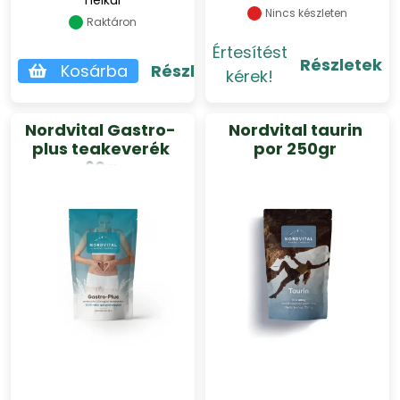
nélkül
Nincs készleten
Raktáron
Értesítést
Részletek
Kosárba
Részletek
kérek!
Nordvital Gastro-
Nordvital taurin
plus teakeverék
por 250gr
60g