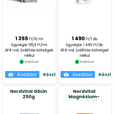
1 355
1 490
Ft/10 ml
Ft/1 db
Egységár 135,5 Ft/ml
Egységár 1 490 Ft/db
ÁFÁ-val, Szállítási költségek
ÁFÁ-val, Szállítási költségek
nélkül
nélkül
Raktáron
Raktáron
Kosárba
Részletek
Kosárba
Részl
Nordvital Glicin
Nordvital
250g
Magnézium-
biszglicinát 30 db
kapszula