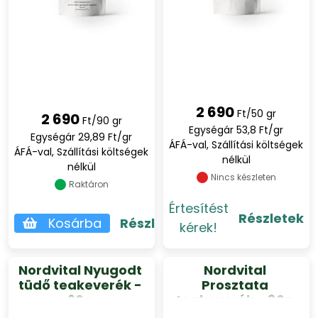
2 690
Ft/50 gr
2 690
Ft/90 gr
Egységár 53,8 Ft/gr
Egységár 29,89 Ft/gr
ÁFÁ-val, Szállítási költségek
ÁFÁ-val, Szállítási költségek
nélkül
nélkül
Nincs készleten
Raktáron
Értesítést
Részletek
Kosárba
Részletek
kérek!
Nordvital Nyugodt
Nordvital
tüdő teakeverék -
Prosztata
60g
teakeverék - 80g