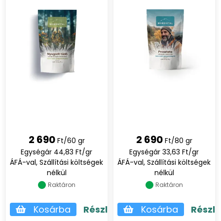
2 690
2 690
Ft/60 gr
Ft/80 gr
Egységár 44,83 Ft/gr
Egységár 33,63 Ft/gr
ÁFÁ-val, Szállítási költségek
ÁFÁ-val, Szállítási költségek
nélkül
nélkül
Raktáron
Raktáron
Kosárba
Részletek
Kosárba
Részl