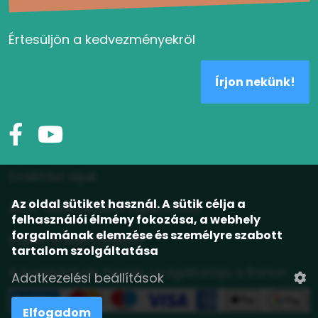
Értesüljön a kedvezményekről
Írjon nekünk!
Szállítási díjak
Az oldal sütiket használ. A sütik célja a
ÁSZF, adatvédelmi tájékoztató
felhasználói élmény fokozása, a webhely
forgalmának elemzése és személyre szabott
Elállás a szerződéstől
tartalom szolgáltatása
A bankkártyás fizetés szolgáltatója a Barion
Adatkezelési beállítások
Elfogadom