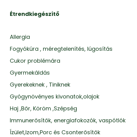
Étrendkiegészítő
Allergia
Fogyókúra , méregtelenítés, lúgosítás
Cukor problémára
Gyermekáldás
Gyerekeknek , Tiniknek
Gyógynövényes kivonatok,olajok
Haj ,Bőr, Köröm ,Szépség
Immunerősítők, energiafokozók, vaspótlók
Ízület,Izom,Porc és Csonterősítők