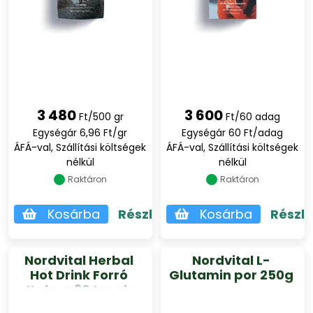
3 480
3 600
Ft/500 gr
Ft/60 adag
Egységár 6,96 Ft/gr
Egységár 60 Ft/adag
ÁFÁ-val, Szállítási költségek
ÁFÁ-val, Szállítási költségek
nélkül
nélkül
Raktáron
Raktáron
Kosárba
Részletek
Kosárba
Részl
Nordvital Herbal
Nordvital L-
Hot Drink Forró
Glutamin por 250g
Italpor 30 tasak