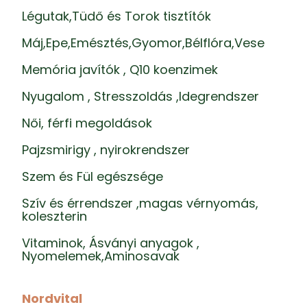
Légutak,Tüdő és Torok tisztítók
Máj,Epe,Emésztés,Gyomor,Bélflóra,Vese
Memória javítók , Q10 koenzimek
Nyugalom , Stresszoldás ,Idegrendszer
Női, férfi megoldások
Pajzsmirigy , nyirokrendszer
Szem és Fül egészsége
Szív és érrendszer ,magas vérnyomás,
koleszterin
Vitaminok, Ásványi anyagok ,
Nyomelemek,Aminosavak
Nordvital