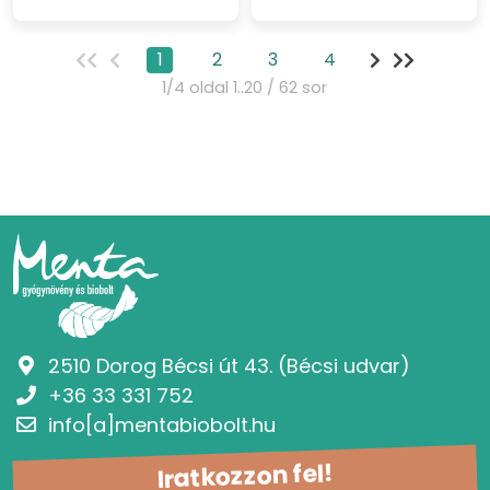
1
2
3
4
1/4 oldal 1..20 / 62 sor
2510 Dorog Bécsi út 43. (Bécsi udvar)
+36 33 331 752
info[a]mentabiobolt.hu
Iratkozzon fel!