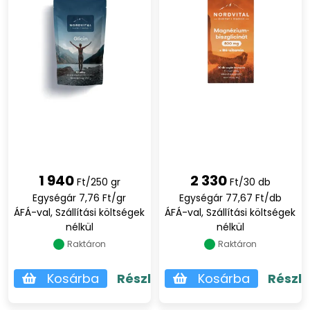
1 940
2 330
Ft/250 gr
Ft/30 db
Egységár 7,76 Ft/gr
Egységár 77,67 Ft/db
ÁFÁ-val, Szállítási költségek
ÁFÁ-val, Szállítási költségek
nélkül
nélkül
Raktáron
Raktáron
Kosárba
Részletek
Kosárba
Részl