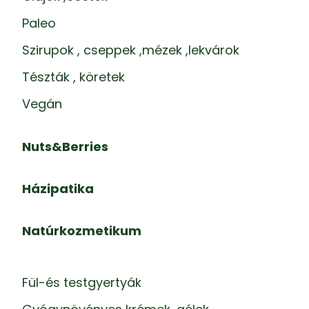
Paleo
Szirupok , cseppek ,mézek ,lekvárok
Tészták , köretek
Vegán
Nuts&Berries
Házipatika
Natúrkozmetikum
Fül-és testgyertyák