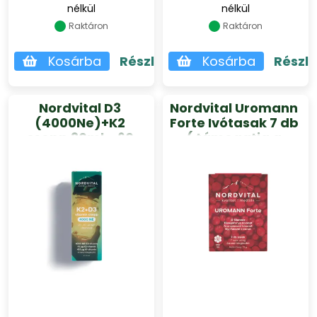
nélkül
nélkül
Raktáron
Raktáron
Kosárba
Részletek
Kosárba
Részl
Nordvital D3
Nordvital Uromann
(4000Ne)+K2
Forte Ivótasak 7 db
csepp 30ml - 60
( támogatja a
adag
húgyúti
egészséget)