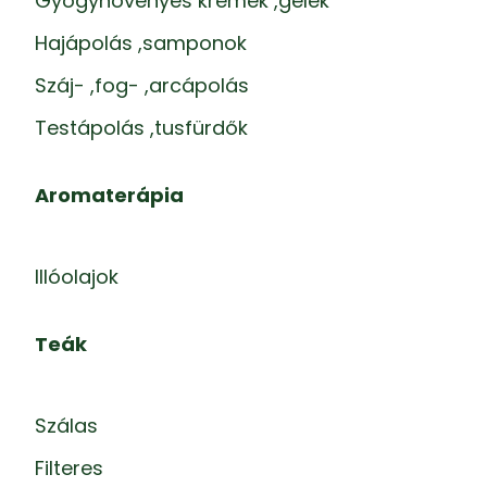
Gyógynövényes krémek ,gélek
Hajápolás ,samponok
Száj- ,fog- ,arcápolás
Testápolás ,tusfürdők
Aromaterápia
Illóolajok
Teák
Szálas
Filteres