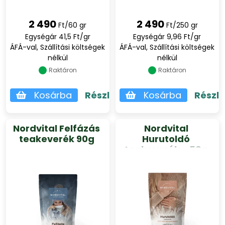
2 490
2 490
Ft/60 gr
Ft/250 gr
Egységár 41,5 Ft/gr
Egységár 9,96 Ft/gr
ÁFÁ-val, Szállítási költségek
ÁFÁ-val, Szállítási költségek
nélkül
nélkül
Raktáron
Raktáron
Kosárba
Részletek
Kosárba
Részl
Nordvital Felfázás
Nordvital
teakeverék 90g
Hurutoldó
teakeverék - 50g