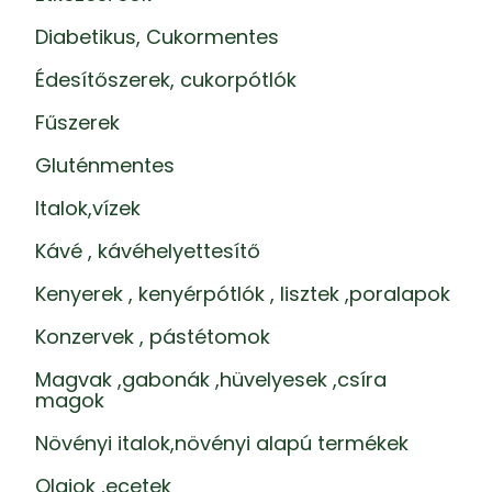
Diabetikus, Cukormentes
Édesítőszerek, cukorpótlók
Fűszerek
Gluténmentes
Italok,vízek
Kávé , kávéhelyettesítő
Kenyerek , kenyérpótlók , lisztek ,poralapok
Konzervek , pástétomok
Magvak ,gabonák ,hüvelyesek ,csíra
magok
Növényi italok,növényi alapú termékek
Olajok ,ecetek