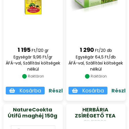
1 195
1 290
Ft/120 gr
Ft/20 db
Egységár 9,96 Ft/gr
Egységár 64,5 Ft/db
ÁFÁ-val, Szállítási költségek
ÁFÁ-val, Szállítási költségek
nélkül
nélkül
Raktáron
Raktáron
Kosárba
Részletek
Kosárba
Részl
NatureCookta
HERBÁRIA
Útifű maghéj 150g
ZSÍRÉGETŐ TEA
FILTERES