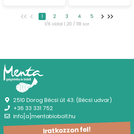
1
2
3
4
5
1/6 oldal 1..20 / 118 sor
2510 Dorog Bécsi út 43. (Bécsi udvar)
+36 33 331 752
info[a]mentabiobolt.hu
Iratkozzon fel!