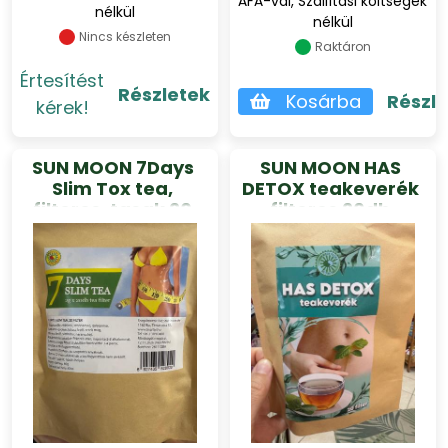
ÁFÁ-val, Szállítási költségek
nélkül
nélkül
Nincs készleten
Raktáron
Értesítést
Részletek
Kosárba
Részl
kérek!
SUN MOON 7Days
SUN MOON HAS
Slim Tox tea,
DETOX teakeverék
filteres, tasak 20
filteres 20db
db