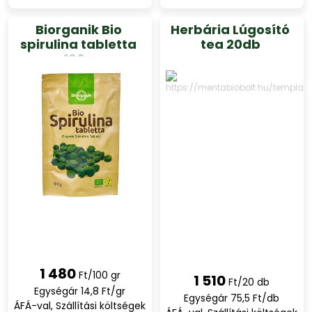
Biorganik Bio
Herbária Lúgosító
spirulina tabletta
tea 20db
100g
1 480
Ft/100 gr
1 510
Ft/20 db
Egységár 14,8 Ft/gr
Egységár 75,5 Ft/db
ÁFÁ-val, Szállítási költségek