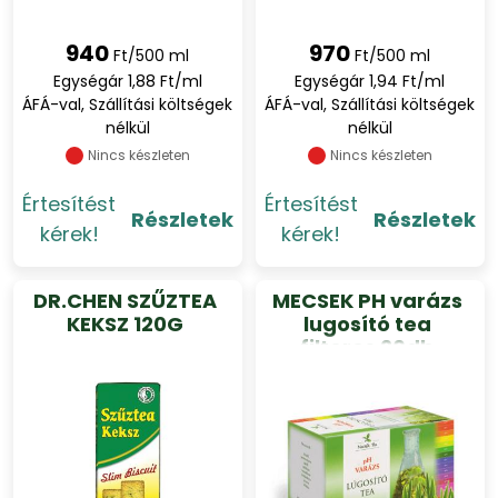
940
970
Ft/500 ml
Ft/500 ml
Egységár 1,88 Ft/ml
Egységár 1,94 Ft/ml
ÁFÁ-val, Szállítási költségek
ÁFÁ-val, Szállítási költségek
nélkül
nélkül
Nincs készleten
Nincs készleten
Értesítést
Értesítést
Részletek
Részletek
kérek!
kérek!
DR.CHEN SZŰZTEA
MECSEK PH varázs
KEKSZ 120G
lugosító tea
filteres 20db