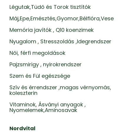
Légutak,Tüdő és Torok tisztítók
Máj,Epe,Emésztés,Gyomor,Bélflóra,Vese
Memória javítók , Q10 koenzimek
Nyugalom , Stresszoldás ,Idegrendszer
Női, férfi megoldások
Pajzsmirigy , nyirokrendszer
Szem és Fül egészsége
Szív és érrendszer ,magas vérnyomás,
koleszterin
Vitaminok, Ásványi anyagok ,
Nyomelemek,Aminosavak
Nordvital