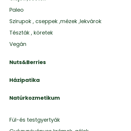
Paleo
Szirupok , cseppek ,mézek ,lekvárok
Tészták , köretek
Vegán
Nuts&Berries
Házipatika
Natúrkozmetikum
Fül-és testgyertyák