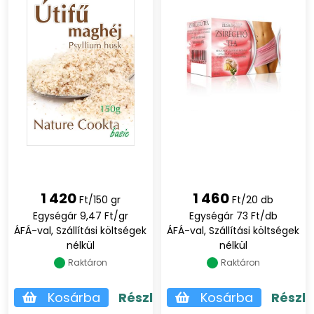
1 420
1 460
Ft/150 gr
Ft/20 db
Egységár 9,47 Ft/gr
Egységár 73 Ft/db
ÁFÁ-val, Szállítási költségek
ÁFÁ-val, Szállítási költségek
nélkül
nélkül
Raktáron
Raktáron
Kosárba
Részletek
Kosárba
Részl