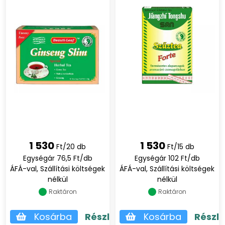
1 530
1 530
Ft/20 db
Ft/15 db
Egységár 76,5 Ft/db
Egységár 102 Ft/db
ÁFÁ-val, Szállítási költségek
ÁFÁ-val, Szállítási költségek
nélkül
nélkül
Raktáron
Raktáron
Kosárba
Részletek
Kosárba
Részl