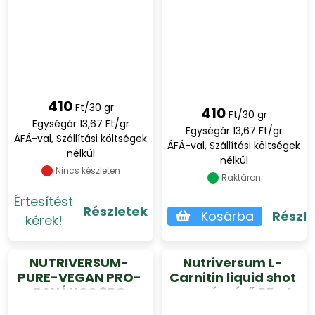
410
Ft/30 gr
410
Ft/30 gr
Egységár 13,67 Ft/gr
Egységár 13,67 Ft/gr
ÁFÁ-val, Szállítási költségek
ÁFÁ-val, Szállítási költségek
nélkül
nélkül
Nincs készleten
Raktáron
Értesítést
Részletek
Kosárba
Részl
kérek!
NUTRIVERSUM-
Nutriversum L-
PURE-VEGAN PRO-
Carnitin liquid shot
BANÁNOS 30G
ananász ízű 25ml