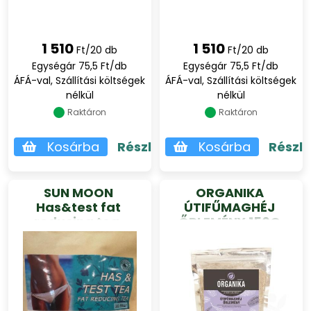
1 510
1 510
Ft/20 db
Ft/20 db
Egységár 75,5 Ft/db
Egységár 75,5 Ft/db
ÁFÁ-val, Szállítási költségek
ÁFÁ-val, Szállítási költségek
nélkül
nélkül
Raktáron
Raktáron
Kosárba
Részletek
Kosárba
Részl
SUN MOON
ORGANIKA
Has&test fat
ÚTIFŰMAGHÉJ
reducing tea,
ŐRLEMÉNY 150G
filteres, dobozos
20 db