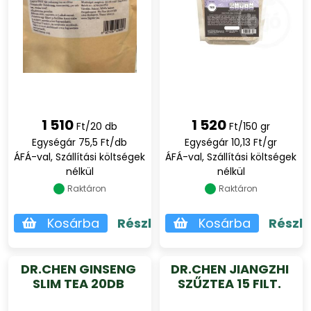
1 510
1 520
Ft/20 db
Ft/150 gr
Egységár 75,5 Ft/db
Egységár 10,13 Ft/gr
ÁFÁ-val, Szállítási költségek
ÁFÁ-val, Szállítási költségek
nélkül
nélkül
Raktáron
Raktáron
Kosárba
Részletek
Kosárba
Részl
DR.CHEN GINSENG
DR.CHEN JIANGZHI
SLIM TEA 20DB
SZŰZTEA 15 FILT.