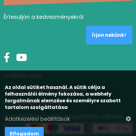
Értesüljön a kedvezményekről
Írjon nekünk!
Szállítási díjak
Az oldal sütiket használ. A sütik célja a
ÁSZF, adatvédelmi tájékoztató
felhasználói élmény fokozása, a webhely
forgalmának elemzése és személyre szabott
Elállás a szerződéstől
tartalom szolgáltatása
A bankkártyás fizetés szolgáltatója a Barion
Adatkezelési beállítások
Elfogadom