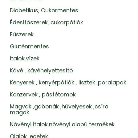
Diabetikus, Cukormentes
Édesítőszerek, cukorpótlók
Fűszerek
Gluténmentes
Italok,vízek
Kávé , kávéhelyettesítő
Kenyerek , kenyérpótlók , lisztek ,poralapok
Konzervek , pástétomok
Magvak ,gabonák ,hüvelyesek ,csíra
magok
Növényi italok,növényi alapú termékek
Olajok ,ecetek