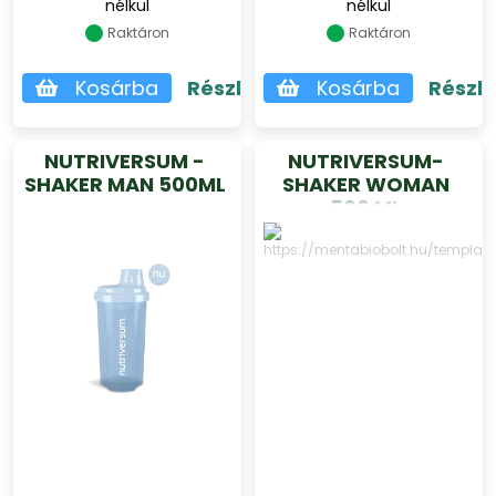
nélkül
nélkül
Raktáron
Raktáron
Kosárba
Részletek
Kosárba
Részl
NUTRIVERSUM -
NUTRIVERSUM-
SHAKER MAN 500ML
SHAKER WOMAN
500 ML