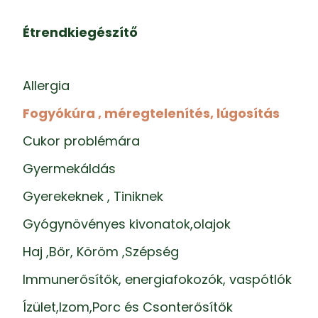
Étrendkiegészítő
Allergia
Fogyókúra , méregtelenítés, lúgosítás
Cukor problémára
Gyermekáldás
Gyerekeknek , Tiniknek
Gyógynövényes kivonatok,olajok
Haj ,Bőr, Köröm ,Szépség
Immunerősítők, energiafokozók, vaspótlók
Ízület,Izom,Porc és Csonterősítők