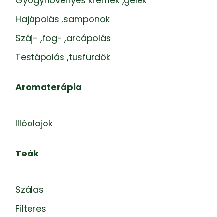
Gyógynövényes krémek ,gélek
Hajápolás ,samponok
Száj- ,fog- ,arcápolás
Testápolás ,tusfürdők
Aromaterápia
Illóolajok
Teák
Szálas
Filteres