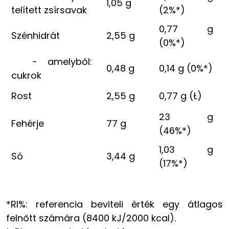
1,05 g
telített zsírsavak
(2%*)
0,77 g
Szénhidrát
2,55 g
(0%*)
- amelyből:
0,48 g
0,14 g (0%*)
cukrok
Rost
2,55 g
0,77 g (Ł)
23 g
Fehérje
77 g
(46%*)
1,03 g
Só
3,44 g
(17%*)
*RI%: referencia beviteli érték egy átlagos
felnőtt számára (8400 kJ/2000 kcal).