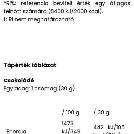
*RI%: referencia beviteli érték egy átlagos
felnőtt számára (8400 kJ/2000 kcal).
Ł: RI nem meghatározható
Tápérték táblázat
Csokoládé
Egy adag: 1 csomag (30 g)
/ 100 g
/ 30 g
1473
442 kJ/105
Energia
kJ/349