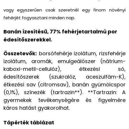
vagy egyszerűen csak szeretnél egy finom növényi
fehérjét fogyasztani minden nap.
Banán ízesítésű, 77% fehérjetartalmú por
édesítőszerekkel.
Összetevők:
borsófehérje izolátum, rizsfehérje
izolátum, aromák, emulgeálószer (nátrium-
kaboxi-metil-cellulóz), étkezési só,
édesítőszerek (szukralóz, aceszulfám-K),
étkezési sav (citromsav), banán gyümölcspor
(0,1%), színezék (tartrazin**). **Tartrazin: A
gyermekek tevékenységére és figyelmére
káros hatást gyakorolhat.
Tápérték táblázat