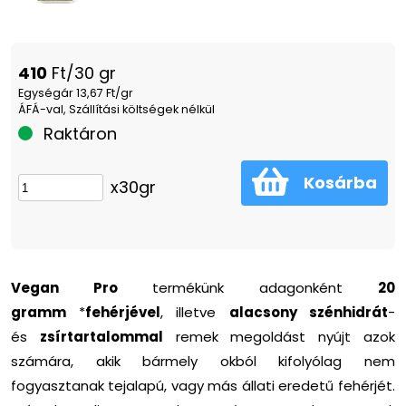
410
Ft/30 gr
Egységár 13,67 Ft/gr
ÁFÁ-val, Szállítási költségek nélkül
Raktáron
Kosárba
x30gr
Vegan Pro
termékünk adagonként
20
gramm
*
fehérjével
, illetve
alacsony szénhidrát
-
és
zsírtartalommal
remek megoldást nyújt azok
számára, akik bármely okból kifolyólag nem
fogyasztanak tejalapú, vagy más állati eredetű fehérjét.