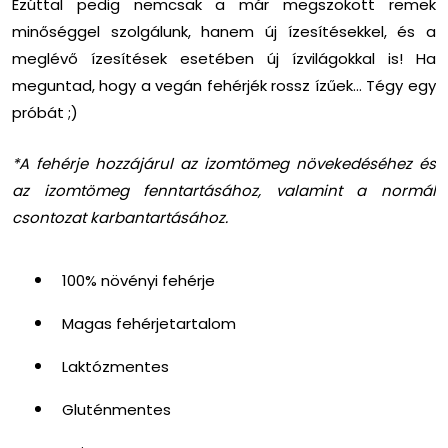
Ezúttal pedig nemcsak a már megszokott remek
minőséggel szolgálunk, hanem új ízesítésekkel, és a
meglévő ízesítések esetében új ízvilágokkal is! Ha
meguntad, hogy a vegán fehérjék rossz ízűek… Tégy egy
próbát ;)
*A fehérje hozzájárul az izomtömeg növekedéséhez és
az izomtömeg fenntartásához, valamint a normál
csontozat karbantartásához.
100% növényi fehérje
Magas fehérjetartalom
Laktózmentes
Gluténmentes