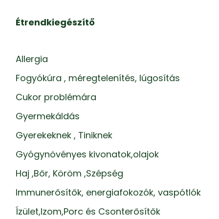
Étrendkiegészítő
Allergia
Fogyókúra , méregtelenítés, lúgosítás
Cukor problémára
Gyermekáldás
Gyerekeknek , Tiniknek
Gyógynövényes kivonatok,olajok
Haj ,Bőr, Köröm ,Szépség
Immunerősítők, energiafokozók, vaspótlók
Ízület,Izom,Porc és Csonterősítők