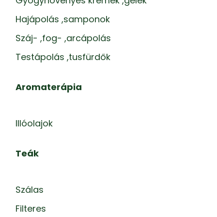
Gyógynövényes krémek ,gélek
Hajápolás ,samponok
Száj- ,fog- ,arcápolás
Testápolás ,tusfürdők
Aromaterápia
Illóolajok
Teák
Szálas
Filteres