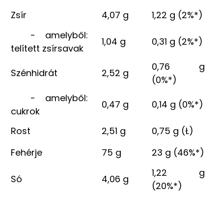
Zsír
4,07 g
1,22 g (2%*)
- amelyből:
1,04 g
0,31 g (2%*)
telített zsírsavak
0,76 g
Szénhidrát
2,52 g
(0%*)
- amelyből:
0,47 g
0,14 g (0%*)
cukrok
Rost
2,51 g
0,75 g (Ł)
Fehérje
75 g
23 g (46%*)
1,22 g
Só
4,06 g
(20%*)