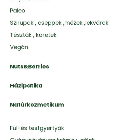
Paleo
Szirupok , cseppek ,mézek ,lekvárok
Tészták , köretek
Vegán
Nuts&Berries
Házipatika
Natúrkozmetikum
Fül-és testgyertyák