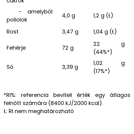
cukrok
- amelyből:
4,0 g
1,2 g (Ł)
poliolok
Rost
3,47 g
1,04 g (Ł)
22 g
Fehérje
72 g
(44%*)
1,02 g
Só
3,39 g
(17%*)
*RI%: referencia beviteli érték egy átlagos
felnőtt számára (8400 kJ/2000 kcal).
Ł: RI nem meghatározható