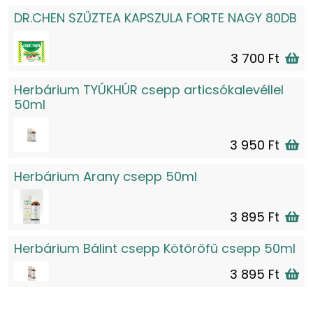
DR.CHEN SZŰZTEA KAPSZULA FORTE NAGY 80DB
3 700 Ft
Herbárium TYÚKHÚR csepp articsókalevéllel
50ml
3 950 Ft
Herbárium Arany csepp 50ml
3 895 Ft
Herbárium Bálint csepp Kötőrőfű csepp 50ml
3 895 Ft