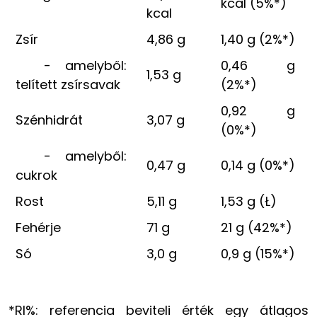
kcal (5%*)
kcal
Zsír
4,86 g
1,40 g (2%*)
- amelyből:
0,46 g
1,53 g
telített zsírsavak
(2%*)
0,92 g
Szénhidrát
3,07 g
(0%*)
- amelyből:
0,47 g
0,14 g (0%*)
cukrok
Rost
5,11 g
1,53 g (Ł)
Fehérje
71 g
21 g (42%*)
Só
3,0 g
0,9 g (15%*)
*RI%: referencia beviteli érték egy átlagos