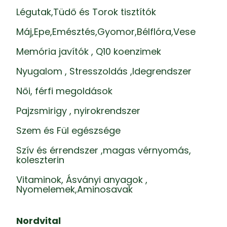
Légutak,Tüdő és Torok tisztítók
Máj,Epe,Emésztés,Gyomor,Bélflóra,Vese
Memória javítók , Q10 koenzimek
Nyugalom , Stresszoldás ,Idegrendszer
Női, férfi megoldások
Pajzsmirigy , nyirokrendszer
Szem és Fül egészsége
Szív és érrendszer ,magas vérnyomás,
koleszterin
Vitaminok, Ásványi anyagok ,
Nyomelemek,Aminosavak
Nordvital