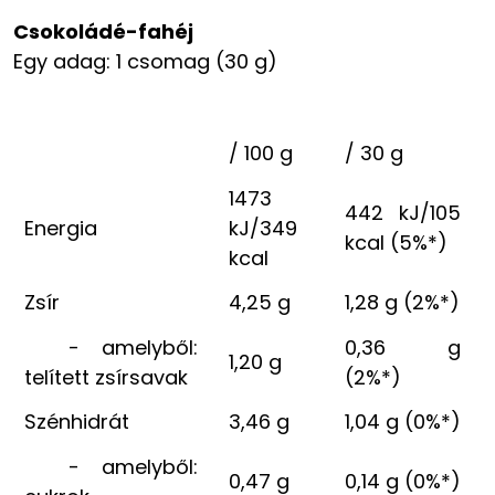
Csokoládé-fahéj
Egy adag: 1 csomag (30 g)
/ 100 g
/ 30 g
1473
442 kJ/105
Energia
kJ/349
kcal (5%*)
kcal
Zsír
4,25 g
1,28 g (2%*)
- amelyből:
0,36 g
1,20 g
telített zsírsavak
(2%*)
Szénhidrát
3,46 g
1,04 g (0%*)
- amelyből:
0,47 g
0,14 g (0%*)