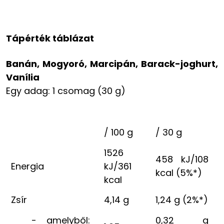
Tápérték táblázat
Banán, Mogyoró, Marcipán, Barack-joghurt,
Vanília
Egy adag: 1 csomag (30 g)
/ 100 g
/ 30 g
1526
458 kJ/108
Energia
kJ/361
kcal (5%*)
kcal
Zsír
4,14 g
1,24 g (2%*)
- amelyből:
0,32 g