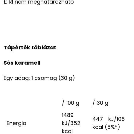
Ł: RI nem meghatározható
Tápérték táblázat
Sós karamell
Egy adag: 1 csomag (30 g)
/ 100 g
/ 30 g
1489
447 kJ/106
Energia
kJ/352
kcal (5%*)
kcal