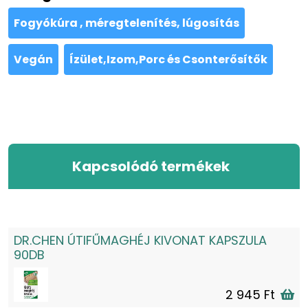
Fogyókúra , méregtelenítés, lúgosítás
Vegán
Ízület,Izom,Porc és Csonterősítők
Kapcsolódó termékek
DR.CHEN ÚTIFŰMAGHÉJ KIVONAT KAPSZULA
90DB
2 945 Ft