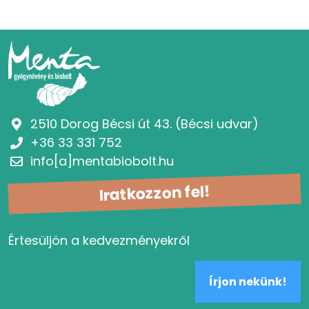
2510 Dorog Bécsi út 43. (Bécsi udvar)
+36 33 331 752
info[a]mentabiobolt.hu
Iratkozzon fel!
Értesüljön a kedvezményekről
Írjon nekünk!