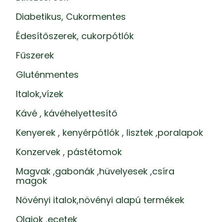
Diabetikus, Cukormentes
Édesítőszerek, cukorpótlók
Fűszerek
Gluténmentes
Italok,vízek
Kávé , kávéhelyettesítő
Kenyerek , kenyérpótlók , lisztek ,poralapok
Konzervek , pástétomok
Magvak ,gabonák ,hüvelyesek ,csíra
magok
Növényi italok,növényi alapú termékek
Olajok ,ecetek