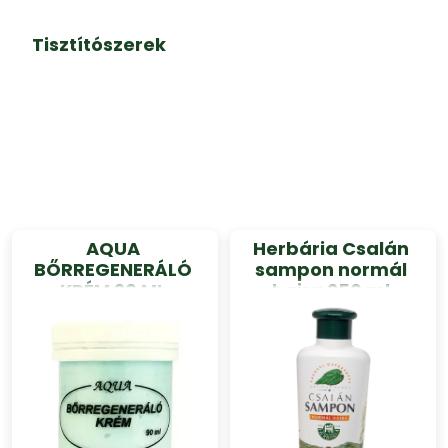
Tisztítószerek
AQUA
Herbária Csalán
BŐRREGENERÁLÓ
sampon normál
KRÉM 90 ML
hajra 250 ml