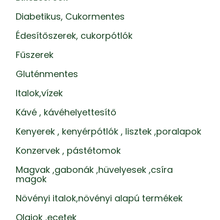
Diabetikus, Cukormentes
Édesítőszerek, cukorpótlók
Fűszerek
Gluténmentes
Italok,vízek
Kávé , kávéhelyettesítő
Kenyerek , kenyérpótlók , lisztek ,poralapok
Konzervek , pástétomok
Magvak ,gabonák ,hüvelyesek ,csíra
magok
Növényi italok,növényi alapú termékek
Olajok ,ecetek