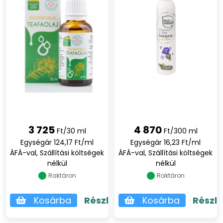
3 725
4 870
Ft/30 ml
Ft/300 ml
Egységár 124,17 Ft/ml
Egységár 16,23 Ft/ml
ÁFÁ-val, Szállítási költségek
ÁFÁ-val, Szállítási költségek
nélkül
nélkül
Raktáron
Raktáron
Kosárba
Részletek
Kosárba
Részl