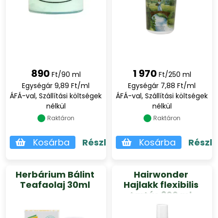
890
1 970
Ft/90 ml
Ft/250 ml
Egységár 9,89 Ft/ml
Egységár 7,88 Ft/ml
ÁFÁ-val, Szállítási költségek
ÁFÁ-val, Szállítási költségek
nélkül
nélkül
Raktáron
Raktáron
Kosárba
Részletek
Kosárba
Részl
Herbárium Bálint
Hairwonder
Teafaolaj 30ml
Hajlakk flexibilis
tartás 300 ml