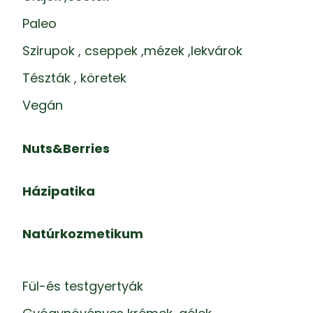
Paleo
Szirupok , cseppek ,mézek ,lekvárok
Tészták , köretek
Vegán
Nuts&Berries
Házipatika
Natúrkozmetikum
Fül-és testgyertyák