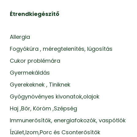
Étrendkiegészítő
Allergia
Fogyókúra , méregtelenítés, lúgosítás
Cukor problémára
Gyermekáldás
Gyerekeknek , Tiniknek
Gyógynövényes kivonatok,olajok
Haj ,Bőr, Köröm ,Szépség
Immunerősítők, energiafokozók, vaspótlók
Ízület,Izom,Porc és Csonterősítők