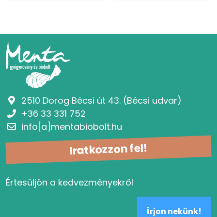
2510 Dorog Bécsi út 43. (Bécsi udvar)
+36 33 331 752
info[a]mentabiobolt.hu
Iratkozzon fel!
Értesüljön a kedvezményekről
Írjon nekünk!