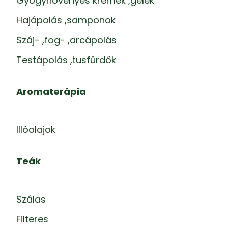
Gyógynövényes krémek ,gélek
Hajápolás ,samponok
Száj- ,fog- ,arcápolás
Testápolás ,tusfürdők
Aromaterápia
Illóolajok
Teák
Szálas
Filteres