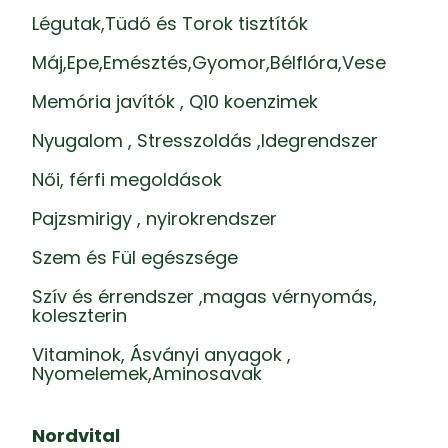
Légutak,Tüdő és Torok tisztítók
Máj,Epe,Emésztés,Gyomor,Bélflóra,Vese
Memória javítók , Q10 koenzimek
Nyugalom , Stresszoldás ,Idegrendszer
Női, férfi megoldások
Pajzsmirigy , nyirokrendszer
Szem és Fül egészsége
Szív és érrendszer ,magas vérnyomás,
koleszterin
Vitaminok, Ásványi anyagok ,
Nyomelemek,Aminosavak
Nordvital