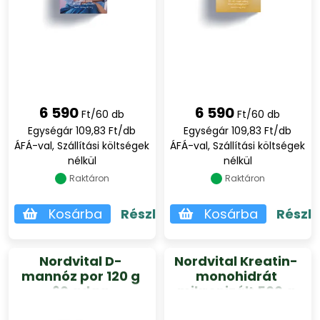
6 590
6 590
Ft/60 db
Ft/60 db
Egységár 109,83 Ft/db
Egységár 109,83 Ft/db
ÁFÁ-val, Szállítási költségek
ÁFÁ-val, Szállítási költségek
nélkül
nélkül
Raktáron
Raktáron
Kosárba
Részletek
Kosárba
Részl
Nordvital D-
Nordvital Kreatin-
mannóz por 120 g
monohidrát
60 adag
mikronizált 500 g
100 adag