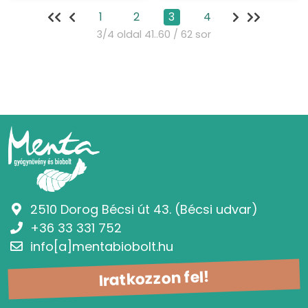
1
2
3
4
3/4 oldal 41..60 / 62 sor
2510 Dorog Bécsi út 43. (Bécsi udvar)
+36 33 331 752
info[a]mentabiobolt.hu
Iratkozzon fel!