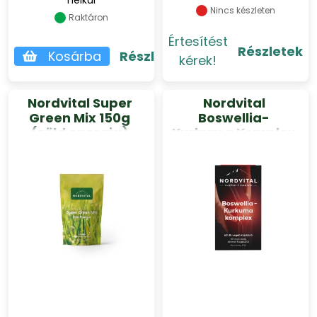
nélkül
Nincs készleten
Raktáron
Értesítést
Részletek
Kosárba
Részletek
kérek!
Nordvital Super
Nordvital
Green Mix 150g
Boswellia-
(zöld energia)
Kurkuma Komplex
60 db