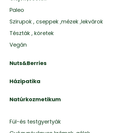
Paleo
Szirupok , cseppek ,mézek ,lekvárok
Tészták , köretek
Vegán
Nuts&Berries
Házipatika
Natúrkozmetikum
Fül-és testgyertyák