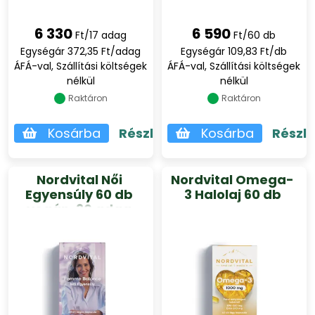
6 330
6 590
Ft/17 adag
Ft/60 db
Egységár 372,35 Ft/adag
Egységár 109,83 Ft/db
ÁFÁ-val, Szállítási költségek
ÁFÁ-val, Szállítási költségek
nélkül
nélkül
Raktáron
Raktáron
Kosárba
Részletek
Kosárba
Részl
Nordvital Női
Nordvital Omega-
Egyensúly 60 db
3 Halolaj 60 db
vegán, 30 adag