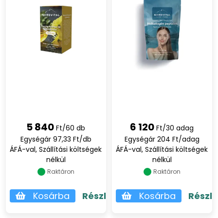
5 840
6 120
Ft/60 db
Ft/30 adag
Egységár 97,33 Ft/db
Egységár 204 Ft/adag
ÁFÁ-val, Szállítási költségek
ÁFÁ-val, Szállítási költségek
nélkül
nélkül
Raktáron
Raktáron
Kosárba
Részletek
Kosárba
Részl