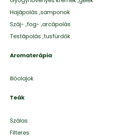
Gyógynövényes krémek ,gélek
Hajápolás ,samponok
Száj- ,fog- ,arcápolás
Testápolás ,tusfürdők
Aromaterápia
Illóolajok
Teák
Szálas
Filteres