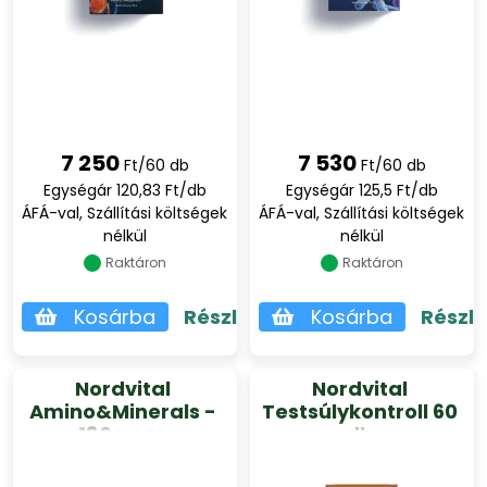
7 250
7 530
Ft/60 db
Ft/60 db
Egységár 120,83 Ft/db
Egységár 125,5 Ft/db
ÁFÁ-val, Szállítási költségek
ÁFÁ-val, Szállítási költségek
nélkül
nélkül
Raktáron
Raktáron
Kosárba
Részletek
Kosárba
Részl
Nordvital
Nordvital
Amino&Minerals -
Testsúlykontroll 60
180g por
db