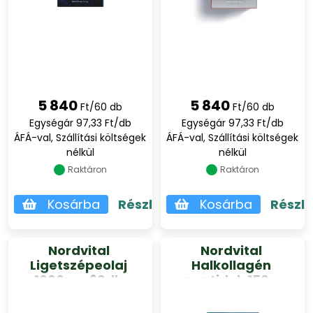
5 840
5 840
Ft/60 db
Ft/60 db
Egységár 97,33 Ft/db
Egységár 97,33 Ft/db
ÁFÁ-val, Szállítási költségek
ÁFÁ-val, Szállítási költségek
nélkül
nélkül
Raktáron
Raktáron
Kosárba
Részletek
Kosárba
Részl
Nordvital
Nordvital
Ligetszépeolaj
Halkollagén
1000mg 60db
peptidek 150g