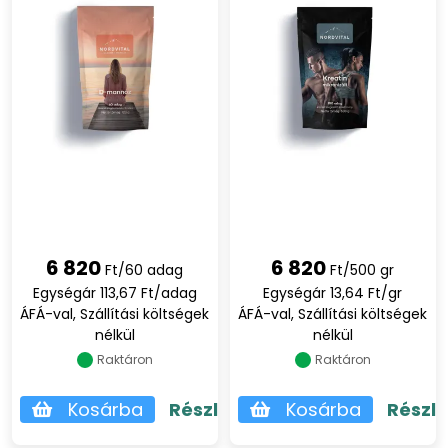
6 820
6 820
Ft/60 adag
Ft/500 gr
Egységár 113,67 Ft/adag
Egységár 13,64 Ft/gr
ÁFÁ-val, Szállítási költségek
ÁFÁ-val, Szállítási költségek
nélkül
nélkül
Raktáron
Raktáron
Kosárba
Részletek
Kosárba
Részl