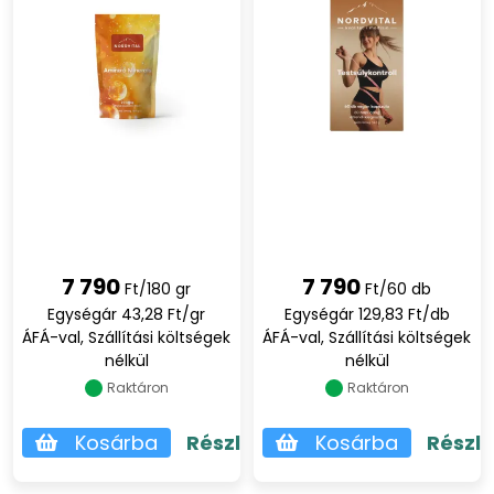
7 790
7 790
Ft/180 gr
Ft/60 db
Egységár 43,28 Ft/gr
Egységár 129,83 Ft/db
ÁFÁ-val, Szállítási költségek
ÁFÁ-val, Szállítási költségek
nélkül
nélkül
Raktáron
Raktáron
Kosárba
Részletek
Kosárba
Részl