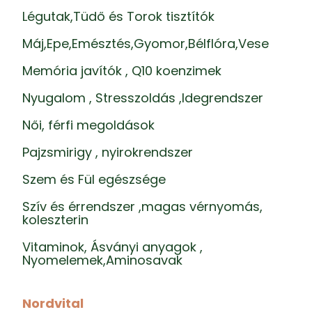
Légutak,Tüdő és Torok tisztítók
Máj,Epe,Emésztés,Gyomor,Bélflóra,Vese
Memória javítók , Q10 koenzimek
Nyugalom , Stresszoldás ,Idegrendszer
Női, férfi megoldások
Pajzsmirigy , nyirokrendszer
Szem és Fül egészsége
Szív és érrendszer ,magas vérnyomás,
koleszterin
Vitaminok, Ásványi anyagok ,
Nyomelemek,Aminosavak
Nordvital