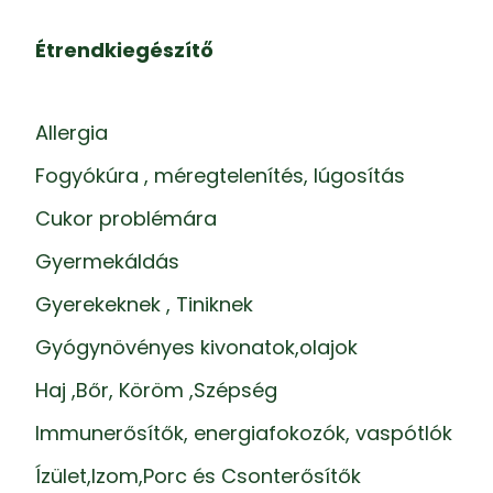
Étrendkiegészítő
Allergia
Fogyókúra , méregtelenítés, lúgosítás
Cukor problémára
Gyermekáldás
Gyerekeknek , Tiniknek
Gyógynövényes kivonatok,olajok
Haj ,Bőr, Köröm ,Szépség
Immunerősítők, energiafokozók, vaspótlók
Ízület,Izom,Porc és Csonterősítők