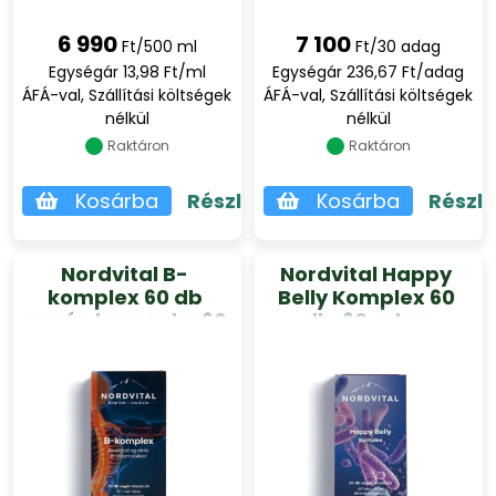
6 990
7 100
Ft/500 ml
Ft/30 adag
Egységár 13,98 Ft/ml
Egységár 236,67 Ft/adag
ÁFÁ-val, Szállítási költségek
ÁFÁ-val, Szállítási költségek
nélkül
nélkül
Raktáron
Raktáron
Kosárba
Részletek
Kosárba
Részl
Nordvital B-
Nordvital Happy
komplex 60 db
Belly Komplex 60
vegán kapszula, 60
db, 60 adag
adag