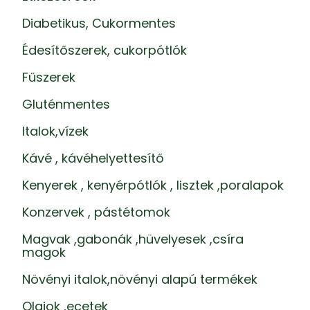
Diabetikus, Cukormentes
Édesítőszerek, cukorpótlók
Fűszerek
Gluténmentes
Italok,vízek
Kávé , kávéhelyettesítő
Kenyerek , kenyérpótlók , lisztek ,poralapok
Konzervek , pástétomok
Magvak ,gabonák ,hüvelyesek ,csíra
magok
Növényi italok,növényi alapú termékek
Olajok ,ecetek