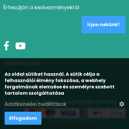
Értesüljön a kedvezményekről
Írjon nekünk!
Szállítási díjak
Az oldal sütiket használ. A sütik célja a
ÁSZF, adatvédelmi tájékoztató
felhasználói élmény fokozása, a webhely
forgalmának elemzése és személyre szabott
Elállás a szerződéstől
tartalom szolgáltatása
A bankkártyás fizetés szolgáltatója a Barion
Adatkezelési beállítások
Elfogadom
©2024 Lisztes-Szerencsés Kft.