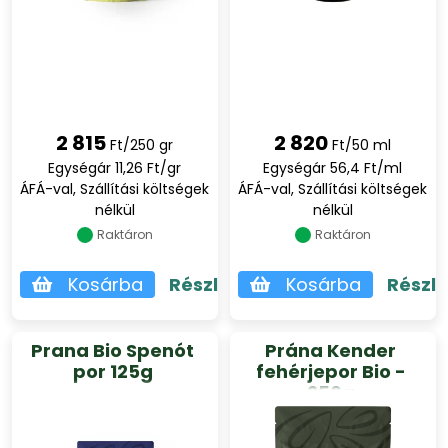
2 815
2 820
Ft/250 gr
Ft/50 ml
Egységár 11,26 Ft/gr
Egységár 56,4 Ft/ml
ÁFÁ-val, Szállítási költségek
ÁFÁ-val, Szállítási költségek
nélkül
nélkül
Raktáron
Raktáron
Kosárba
Részletek
Kosárba
Részl
Prana Bio Spenót
Prána Kender
por 125g
fehérjepor Bio -
250g