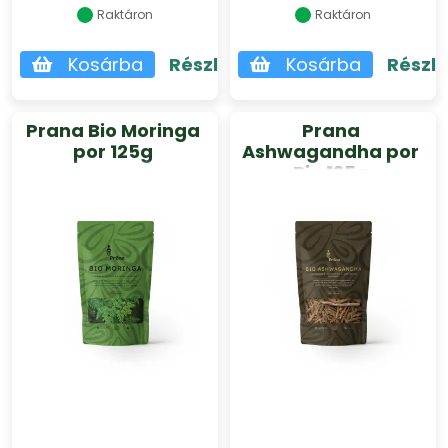
Raktáron
Raktáron
Kosárba
Részletek
Kosárba
Részl
Prana Bio Moringa
Prana
por 125g
Ashwagandha por
Bio 125g