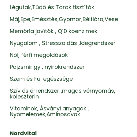
Légutak,Tüdő és Torok tisztítók
Máj,Epe,Emésztés,Gyomor,Bélflóra,Vese
Memória javítók , Q10 koenzimek
Nyugalom , Stresszoldás ,Idegrendszer
Női, férfi megoldások
Pajzsmirigy , nyirokrendszer
Szem és Fül egészsége
Szív és érrendszer ,magas vérnyomás,
koleszterin
Vitaminok, Ásványi anyagok ,
Nyomelemek,Aminosavak
Nordvital