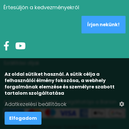
Értesüljön a kedvezményekről
Írjon nekünk!
Szállítási díjak
Az oldal sütiket használ. A sütik célja a
ÁSZF, adatvédelmi tájékoztató
felhasználói élmény fokozása, a webhely
forgalmának elemzése és személyre szabott
Elállás a szerződéstől
tartalom szolgáltatása
A bankkártyás fizetés szolgáltatója a Barion
Adatkezelési beállítások
Elfogadom
©2024 Lisztes-Szerencsés Kft.