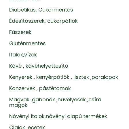
Diabetikus, Cukormentes
Édesítőszerek, cukorpótlók
Fűszerek
Gluténmentes
Italok,vízek
Kávé , kávéhelyettesítő
Kenyerek , kenyérpótlók , lisztek ,poralapok
Konzervek , pástétomok
Magvak ,gabonák ,hüvelyesek ,csíra
magok
Növényi italok,növényi alapú termékek
Olajok ,ecetek