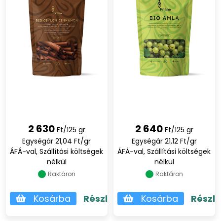
2 630
2 640
Ft/125 gr
Ft/125 gr
Egységár 21,04 Ft/gr
Egységár 21,12 Ft/gr
ÁFÁ-val, Szállítási költségek
ÁFÁ-val, Szállítási költségek
nélkül
nélkül
Raktáron
Raktáron
Kosárba
Részletek
Kosárba
Részl