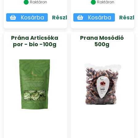
Raktáron
Raktáron
Kosárba
Részletek
Kosárba
Részl
Prána Articsóka
Prana Mosódió
por - bio -100g
500g