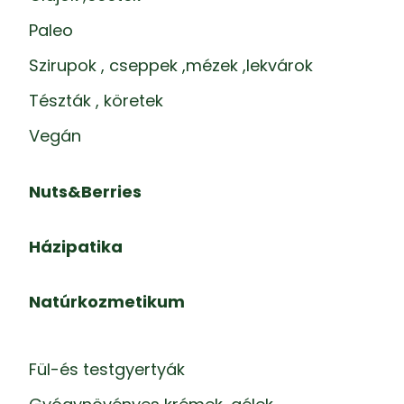
Paleo
Szirupok , cseppek ,mézek ,lekvárok
Tészták , köretek
Vegán
Nuts&Berries
Házipatika
Natúrkozmetikum
Fül-és testgyertyák