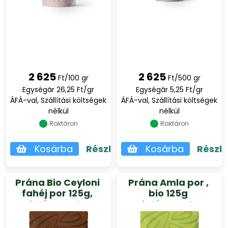
2 625
2 625
Ft/100 gr
Ft/500 gr
Egységár 26,25 Ft/gr
Egységár 5,25 Ft/gr
ÁFÁ-val, Szállítási költségek
ÁFÁ-val, Szállítási költségek
nélkül
nélkül
Raktáron
Raktáron
Kosárba
Részletek
Kosárba
Részl
Prána Bio Ceyloni
Prána Amla por ,
fahéj por 125g,
bio 125g
gluténmentes
,gluténmentes