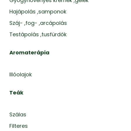
Gyógynövényes krémek ,gélek
Hajápolás ,samponok
Száj- ,fog- ,arcápolás
Testápolás ,tusfürdők
Aromaterápia
Illóolajok
Teák
Szálas
Filteres