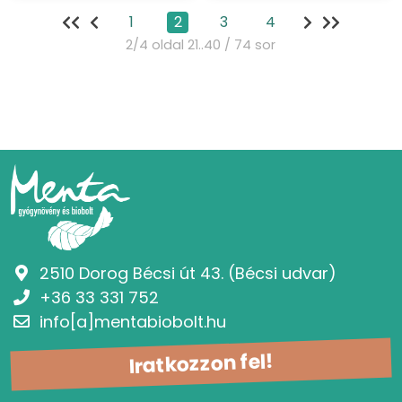
1
2
3
4
2/4 oldal 21..40 / 74 sor
2510 Dorog Bécsi út 43. (Bécsi udvar)
+36 33 331 752
info[a]mentabiobolt.hu
Iratkozzon fel!