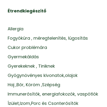
Étrendkiegészítő
Allergia
Fogyókúra , méregtelenítés, lúgosítás
Cukor problémára
Gyermekáldás
Gyerekeknek , Tiniknek
Gyógynövényes kivonatok,olajok
Haj ,Bőr, Köröm ,Szépség
Immunerősítők, energiafokozók, vaspótlók
Ízület,Izom,Porc és Csonterősítők