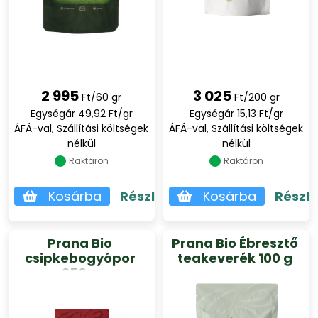
2 995
3 025
Ft/60 gr
Ft/200 gr
Egységár 49,92 Ft/gr
Egységár 15,13 Ft/gr
ÁFÁ-val, Szállítási költségek
ÁFÁ-val, Szállítási költségek
nélkül
nélkül
Raktáron
Raktáron
Kosárba
Részletek
Kosárba
Részl
Prana Bio
Prana Bio Ébresztő
csipkebogyópor
teakeverék 100 g
250 g