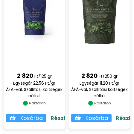
2 820
2 820
Ft/125 gr
Ft/250 gr
Egységár 22,56 Ft/gr
Egységár 11,28 Ft/gr
ÁFÁ-val, Szállítási költségek
ÁFÁ-val, Szállítási költségek
nélkül
nélkül
Raktáron
Raktáron
Kosárba
Részletek
Kosárba
Részl