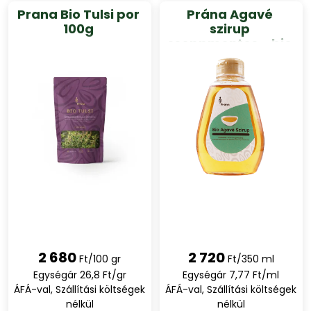
Prana Bio Tulsi por
Prána Agavé
100g
szirup
cseppmentes - bio
- 350ml
2 680
2 720
Ft/100 gr
Ft/350 ml
Egységár 26,8 Ft/gr
Egységár 7,77 Ft/ml
ÁFÁ-val, Szállítási költségek
ÁFÁ-val, Szállítási költségek
nélkül
nélkül