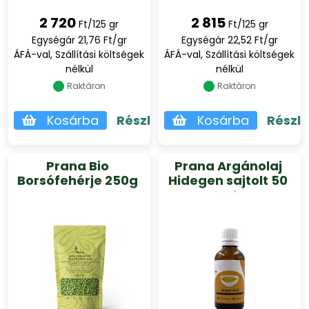
2 720
2 815
Ft/125 gr
Ft/125 gr
Egységár 21,76 Ft/gr
Egységár 22,52 Ft/gr
ÁFÁ-val, Szállítási költségek
ÁFÁ-val, Szállítási költségek
nélkül
nélkül
Raktáron
Raktáron
Kosárba
Részletek
Kosárba
Részl
Prana Bio
Prana Argánolaj
Borsófehérje 250g
Hidegen sajtolt 50
ml