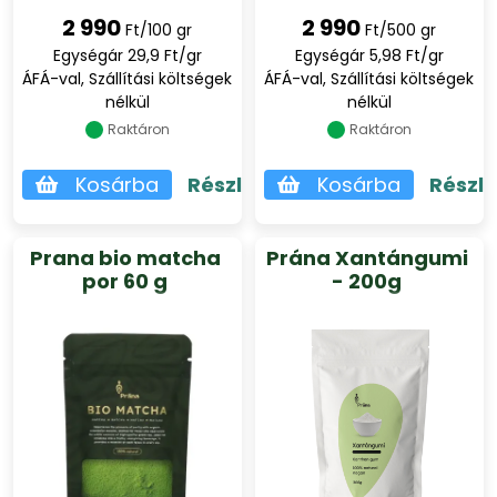
2 990
2 990
Ft/100 gr
Ft/500 gr
Egységár 29,9 Ft/gr
Egységár 5,98 Ft/gr
ÁFÁ-val, Szállítási költségek
ÁFÁ-val, Szállítási költségek
nélkül
nélkül
Raktáron
Raktáron
Kosárba
Részletek
Kosárba
Részl
Prana bio matcha
Prána Xantángumi
por 60 g
- 200g