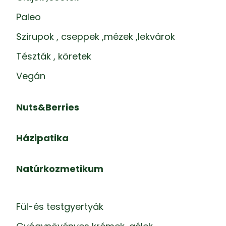
Paleo
Szirupok , cseppek ,mézek ,lekvárok
Tészták , köretek
Vegán
Nuts&Berries
Házipatika
Natúrkozmetikum
Fül-és testgyertyák