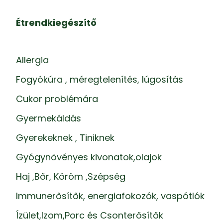
Étrendkiegészítő
Allergia
Fogyókúra , méregtelenítés, lúgosítás
Cukor problémára
Gyermekáldás
Gyerekeknek , Tiniknek
Gyógynövényes kivonatok,olajok
Haj ,Bőr, Köröm ,Szépség
Immunerősítők, energiafokozók, vaspótlók
Ízület,Izom,Porc és Csonterősítők