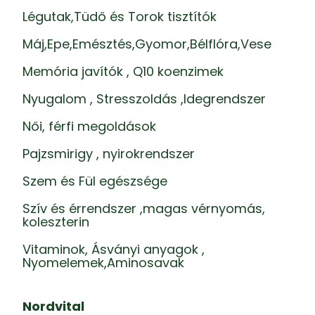
Légutak,Tüdő és Torok tisztítók
Máj,Epe,Emésztés,Gyomor,Bélflóra,Vese
Memória javítók , Q10 koenzimek
Nyugalom , Stresszoldás ,Idegrendszer
Női, férfi megoldások
Pajzsmirigy , nyirokrendszer
Szem és Fül egészsége
Szív és érrendszer ,magas vérnyomás,
koleszterin
Vitaminok, Ásványi anyagok ,
Nyomelemek,Aminosavak
Nordvital