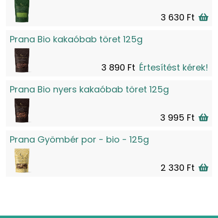
3 630 Ft
Prana Bio kakaóbab töret 125g
3 890 Ft
Értesítést kérek!
Prana Bio nyers kakaóbab töret 125g
3 995 Ft
Prana Gyömbér por - bio - 125g
2 330 Ft