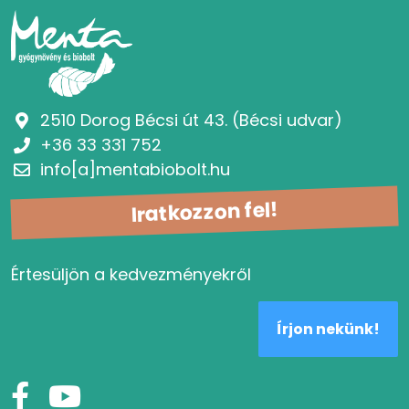
2510 Dorog Bécsi út 43. (Bécsi udvar)
+36 33 331 752
info[a]mentabiobolt.hu
Iratkozzon fel!
Értesüljön a kedvezményekről
Írjon nekünk!