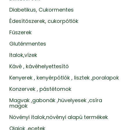
Diabetikus, Cukormentes
Édesítőszerek, cukorpótlók
Fűszerek
Gluténmentes
Italok,vízek
Kávé , kávéhelyettesítő
Kenyerek , kenyérpótlók , lisztek ,poralapok
Konzervek , pástétomok
Magvak ,gabonák ,hüvelyesek ,csíra
magok
Növényi italok,növényi alapú termékek
Olajok ,ecetek