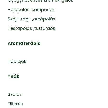
Gyógynövényes krémek ,gélek
Hajápolás ,samponok
Száj- ,fog- ,arcápolás
Testápolás ,tusfürdők
Aromaterápia
Illóolajok
Teák
Szálas
Filteres