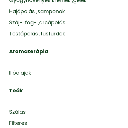
Gyógynövényes krémek ,gélek
Hajápolás ,samponok
Száj- ,fog- ,arcápolás
Testápolás ,tusfürdők
Aromaterápia
Illóolajok
Teák
Szálas
Filteres