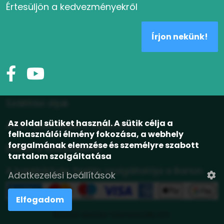
Értesüljön a kedvezményekről
Írjon nekünk!
Szállítási díjak
Az oldal sütiket használ. A sütik célja a
ÁSZF, adatvédelmi tájékoztató
felhasználói élmény fokozása, a webhely
forgalmának elemzése és személyre szabott
Elállás a szerződéstől
tartalom szolgáltatása
A bankkártyás fizetés szolgáltatója a Barion
Adatkezelési beállítások
Elfogadom
©2024 Lisztes-Szerencsés Kft.