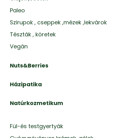
Paleo
Szirupok , cseppek ,mézek ,lekvárok
Tészták , köretek
Vegán
Nuts&Berries
Házipatika
Natúrkozmetikum
Fül-és testgyertyák