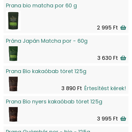
Prana bio matcha por 60 g
2 995 Ft
Prána Japán Matcha por - 60g
3 630 Ft
Prana Bio kakaóbab töret 125g
3 890 Ft
Értesítést kérek!
Prana Bio nyers kakaóbab töret 125g
3 995 Ft
Prana Gyömbér por - bio - 125g