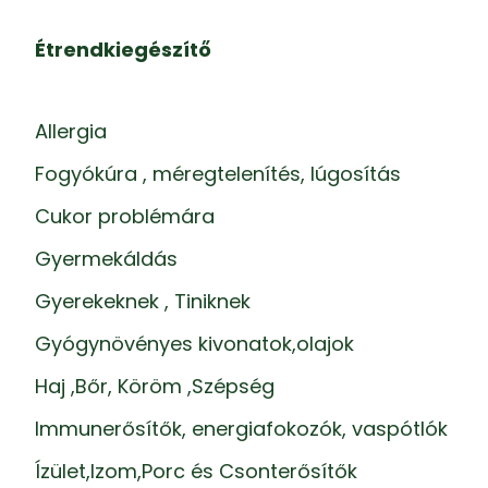
Étrendkiegészítő
Allergia
Fogyókúra , méregtelenítés, lúgosítás
Cukor problémára
Gyermekáldás
Gyerekeknek , Tiniknek
Gyógynövényes kivonatok,olajok
Haj ,Bőr, Köröm ,Szépség
Immunerősítők, energiafokozók, vaspótlók
Ízület,Izom,Porc és Csonterősítők