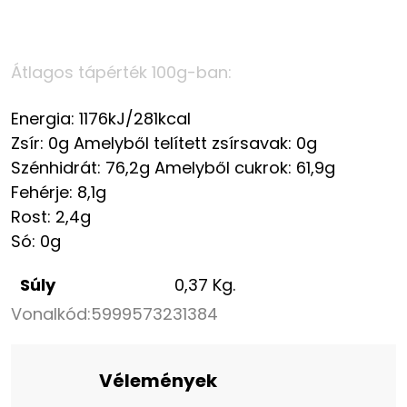
Átlagos tápérték 100g-ban:
Energia: 1176kJ/281kcal
Zsír: 0g Amelyből telített zsírsavak: 0g
Szénhidrát: 76,2g Amelyből cukrok: 61,9g
Fehérje: 8,1g
Rost: 2,4g
Só: 0g
Súly
0,37 Kg.
Vonalkód:
5999573231384
Vélemények