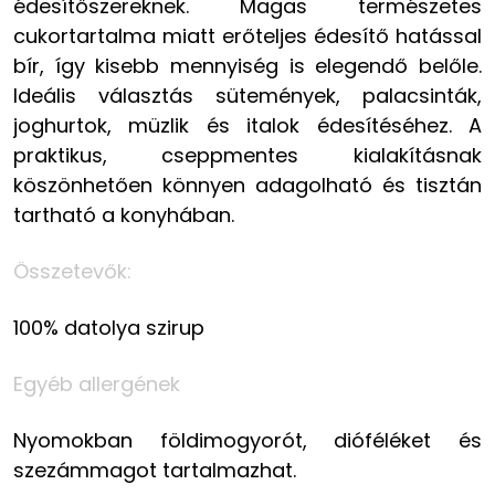
édesítőszereknek. Magas természetes
cukortartalma miatt erőteljes édesítő hatással
bír, így kisebb mennyiség is elegendő belőle.
Ideális választás sütemények, palacsinták,
joghurtok, müzlik és italok édesítéséhez. A
praktikus, cseppmentes kialakításnak
köszönhetően könnyen adagolható és tisztán
tartható a konyhában.
Összetevők:
100% datolya szirup
Egyéb allergének
Nyomokban földimogyorót, dióféléket és
szezámmagot tartalmazhat.