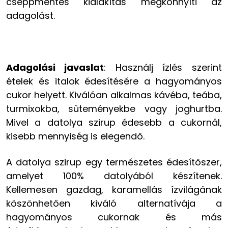
cseppmentes kialakítás megkönnyíti az
adagolást.
Adagolási javaslat
: Használj ízlés szerint
ételek és italok édesítésére a hagyományos
cukor helyett. Kiválóan alkalmas kávéba, teába,
turmixokba, süteményekbe vagy joghurtba.
Mivel a datolya szirup édesebb a cukornál,
kisebb mennyiség is elegendő.
A datolya szirup egy természetes édesítőszer,
amelyet 100% datolyából készítenek.
Kellemesen gazdag, karamellás ízvilágának
köszönhetően kiváló alternatívája a
hagyományos cukornak és más