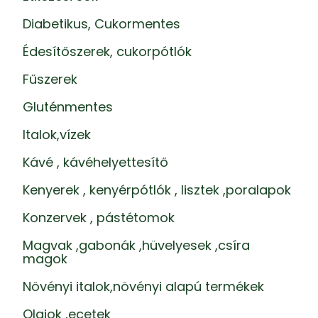
Diabetikus, Cukormentes
Édesítőszerek, cukorpótlók
Fűszerek
Gluténmentes
Italok,vízek
Kávé , kávéhelyettesítő
Kenyerek , kenyérpótlók , lisztek ,poralapok
Konzervek , pástétomok
Magvak ,gabonák ,hüvelyesek ,csíra
magok
Növényi italok,növényi alapú termékek
Olajok ,ecetek