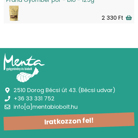
2 330 Ft
2510 Dorog Bécsi út 43. (Bécsi udvar)
+36 33 331 752
info[a]mentabiobolt.hu
Iratkozzon fel!