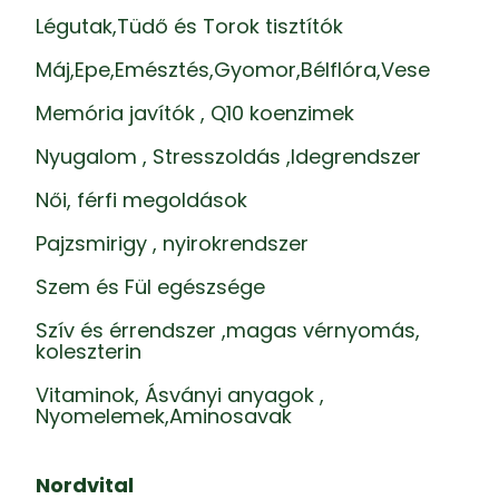
Légutak,Tüdő és Torok tisztítók
Máj,Epe,Emésztés,Gyomor,Bélflóra,Vese
Memória javítók , Q10 koenzimek
Nyugalom , Stresszoldás ,Idegrendszer
Női, férfi megoldások
Pajzsmirigy , nyirokrendszer
Szem és Fül egészsége
Szív és érrendszer ,magas vérnyomás,
koleszterin
Vitaminok, Ásványi anyagok ,
Nyomelemek,Aminosavak
Nordvital