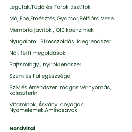
Légutak,Tüdő és Torok tisztítók
Máj,Epe,Emésztés,Gyomor,Bélflóra,Vese
Memória javítók , Q10 koenzimek
Nyugalom , Stresszoldás ,Idegrendszer
Női, férfi megoldások
Pajzsmirigy , nyirokrendszer
Szem és Fül egészsége
Szív és érrendszer ,magas vérnyomás,
koleszterin
Vitaminok, Ásványi anyagok ,
Nyomelemek,Aminosavak
Nordvital