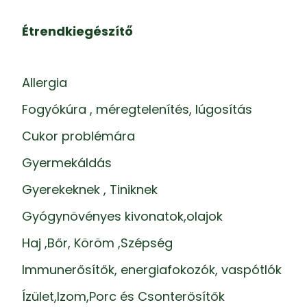
Étrendkiegészítő
Allergia
Fogyókúra , méregtelenítés, lúgosítás
Cukor problémára
Gyermekáldás
Gyerekeknek , Tiniknek
Gyógynövényes kivonatok,olajok
Haj ,Bőr, Köröm ,Szépség
Immunerősítők, energiafokozók, vaspótlók
Ízület,Izom,Porc és Csonterősítők