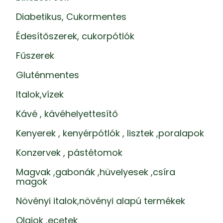
Diabetikus, Cukormentes
Édesítőszerek, cukorpótlók
Fűszerek
Gluténmentes
Italok,vízek
Kávé , kávéhelyettesítő
Kenyerek , kenyérpótlók , lisztek ,poralapok
Konzervek , pástétomok
Magvak ,gabonák ,hüvelyesek ,csíra
magok
Növényi italok,növényi alapú termékek
Olajok ,ecetek