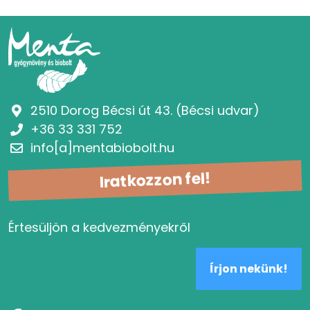
2510 Dorog Bécsi út 43. (Bécsi udvar)
+36 33 331 752
info[a]mentabiobolt.hu
Iratkozzon fel!
Értesüljön a kedvezményekről
Írjon nekünk!