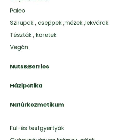
Paleo
Szirupok , cseppek ,mézek ,lekvárok
Tészták , köretek
Vegán
Nuts&Berries
Házipatika
Natúrkozmetikum
Fül-és testgyertyák