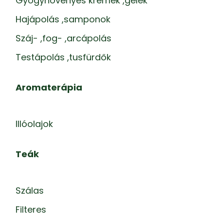
Gyógynövényes krémek ,gélek
Hajápolás ,samponok
Száj- ,fog- ,arcápolás
Testápolás ,tusfürdők
Aromaterápia
Illóolajok
Teák
Szálas
Filteres