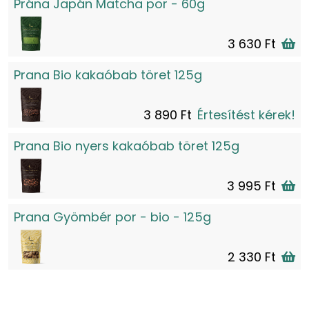
Prána Japán Matcha por - 60g
3 630 Ft
Prana Bio kakaóbab töret 125g
3 890 Ft
Értesítést kérek!
Prana Bio nyers kakaóbab töret 125g
3 995 Ft
Prana Gyömbér por - bio - 125g
2 330 Ft