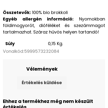
Összetevők:
100% bio brokkoli
Egyéb allergén információ:
Nyomokban
földimogyorót, dióféléket és szezámmagot
tartalmazhat. Száraz hűvös helyen tartandó!
Súly
0,15 Kg.
Vonalkód:
5999573232084
Vélemények
Értékelés küldése
Ehhez a termékhez még nem készült
értékelés