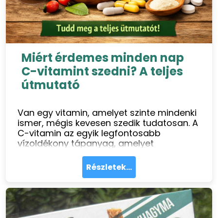
Miért érdemes minden nap
C-vitamint szedni? A teljes
útmutató
Van egy vitamin, amelyet szinte mindenki
ismer, mégis kevesen szedik tudatosan. A
C-vitamin az egyik legfontosabb
vízoldékony tápanyag, amelyet
szervezetünk nem képes előállítani ezért
minden nap pótolnunk kell. De vajon
Részletek...
eleget viszünk-e be belőle?