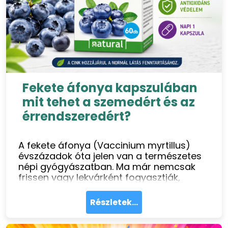
Fekete áfonya kapszulában
mit tehet a szemedért és az
érrendszeredért?
A fekete áfonya (Vaccinium myrtillus)
évszázadok óta jelen van a természetes
népi gyógyászatban. Ma már nemcsak
frissen vagy lekvárként fogyasztják,
hanem koncentrált kivonat formájában,
kapszulában is elérhető így a benne lévő
Részletek...
értékes hatóanyagok kényelmesen,
adagolhatóan bevihetők a szervezetbe.