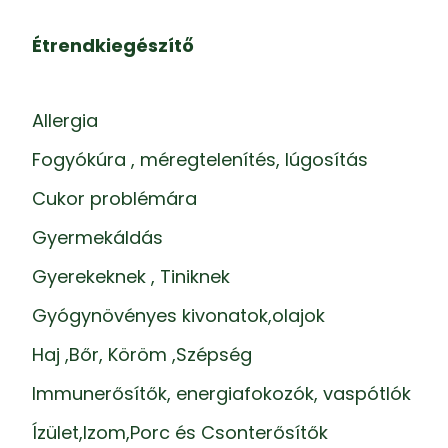
Étrendkiegészítő
Allergia
Fogyókúra , méregtelenítés, lúgosítás
Cukor problémára
Gyermekáldás
Gyerekeknek , Tiniknek
Gyógynövényes kivonatok,olajok
Haj ,Bőr, Köröm ,Szépség
Immunerősítők, energiafokozók, vaspótlók
Ízület,Izom,Porc és Csonterősítők