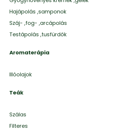
Gyógynövényes krémek ,gélek
Hajápolás ,samponok
Száj- ,fog- ,arcápolás
Testápolás ,tusfürdők
Aromaterápia
Illóolajok
Teák
Szálas
Filteres