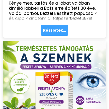
Kényelmes, tartós és a lábat valóban
kímélő lábbeli a Batz erre épített 30 éve.
Valódi bőrből, kézzel készített papucsaik
és cipőik anatómiai talpszerkezetükkel
egész napra szóló kényelmet nyújthatnak.
Személyesen kipróbálható a Menta
Részletek...
Biobolt dorogi üzletében!