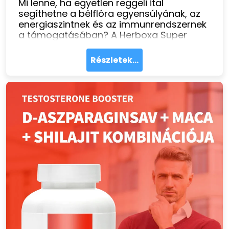
Mi lenne, ha egyetlen reggeli ital
segíthetne a bélflóra egyensúlyának, az
energiaszintnek és az immunrendszernek
a támogatásában? A Herboxa Super
Greens Lemon Mint 30+
szuperélelmiszert, probiotikumokat és
Részletek...
emésztőenzimeket ötvöz egy frissítő
citrom-menta ízű italporban vegán,
cukormentes és gluténmentes formában.