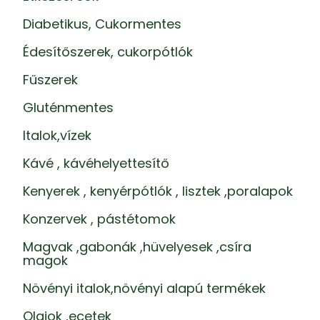
Diabetikus, Cukormentes
Édesítőszerek, cukorpótlók
Fűszerek
Gluténmentes
Italok,vízek
Kávé , kávéhelyettesítő
Kenyerek , kenyérpótlók , lisztek ,poralapok
Konzervek , pástétomok
Magvak ,gabonák ,hüvelyesek ,csíra
magok
Növényi italok,növényi alapú termékek
Olajok ,ecetek