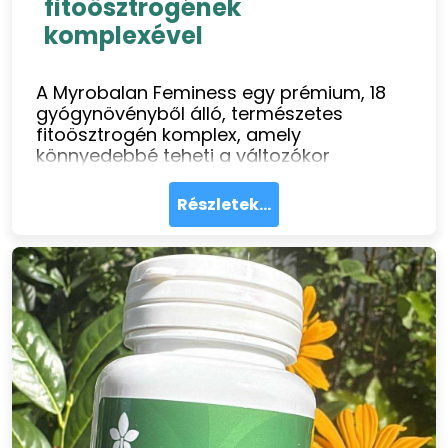
fitoösztrogének
komplexével
A Myrobalan Feminess egy prémium, 18
gyógynövényből álló, természetes
fitoösztrogén komplex, amely
könnyedebbé teheti a változókor
időszakát. Shatavari-tartalmának
köszönhetően hormonális egyensúlyt
Részletek...
támogat, miközben a közérzet, alvás és
energiaszint is javulhat. Vegan,
adalékmentes megoldás modern nők
számára.