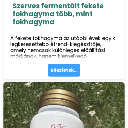
Szerves fermentált fekete
fokhagyma több, mint
fokhagyma
A fekete fokhagyma az utóbbi évek egyik
legkeresettebb étrend-kiegészítője,
amely nemcsak különleges előállítási
módjának, hanem kiemelkedő
egészségügyi hatásainak is köszönheti
népszerűségét. A Natur Tanya Szerves
Részletek...
Fermentált Fekete Fokhagyma kapszula
magas hatóanyagtartalmával és
szagtalan formulájával ideális választás
mindazoknak, akik természetes módon
szeretnék támogatni szívük és
immunrendszerük egészségét.