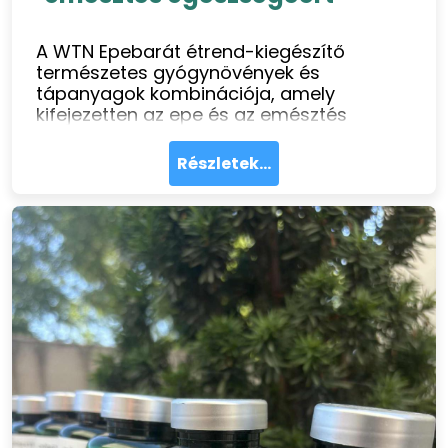
A WTN Epebarát étrend-kiegészítő
természetes gyógynövények és
tápanyagok kombinációja, amely
kifejezetten az epe és az emésztés
támogatására lett kifejlesztve. Segíthet
enyhíteni a puffadást, elősegíti a
Részletek...
zsírlebontást és hozzájárul a máj
megfelelő működéséhez.