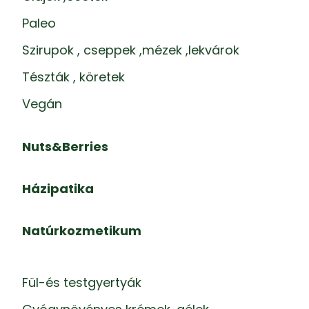
Paleo
Szirupok , cseppek ,mézek ,lekvárok
Tészták , köretek
Vegán
Nuts&Berries
Házipatika
Natúrkozmetikum
Fül-és testgyertyák