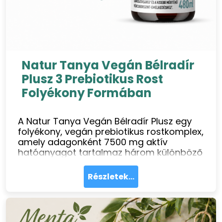
Natur Tanya Vegán Bélradír
Plusz 3 Prebiotikus Rost
Folyékony Formában
A Natur Tanya Vegán Bélradír Plusz egy
folyékony, vegán prebiotikus rostkomplex,
amely adagonként 7500 mg aktív
hatóanyagot tartalmaz három különböző
rostforrásból: GOFOS
fruktooligoszacharidból, almahéjból
Részletek...
kivont pektinből és Fibregum
akáciarostból kiegészítve 100 mg
standardizált orvosi citromfű kivonattal.