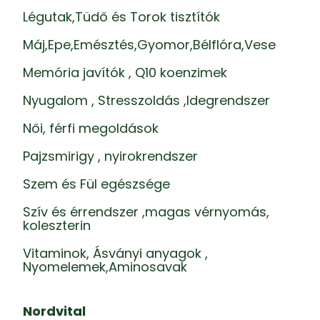
Légutak,Tüdő és Torok tisztítók
Máj,Epe,Emésztés,Gyomor,Bélflóra,Vese
Memória javítók , Q10 koenzimek
Nyugalom , Stresszoldás ,Idegrendszer
Női, férfi megoldások
Pajzsmirigy , nyirokrendszer
Szem és Fül egészsége
Szív és érrendszer ,magas vérnyomás,
koleszterin
Vitaminok, Ásványi anyagok ,
Nyomelemek,Aminosavak
Nordvital