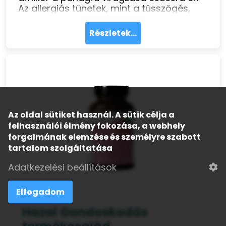
Az allergiás tünetek, mint a tüsszögés,
orrfolyás, viszketés és szemkönnyezés,
jelentős mértékben ronthatják az
Részletek...
életminőséget.
Az oldal sütiket használ. A sütik célja a
felhasználói élmény fokozása, a webhely
forgalmának elemzése és személyre szabott
tartalom szolgáltatása
Adatkezelési beállítások
Elfogadom
Hazai Gondoskodás