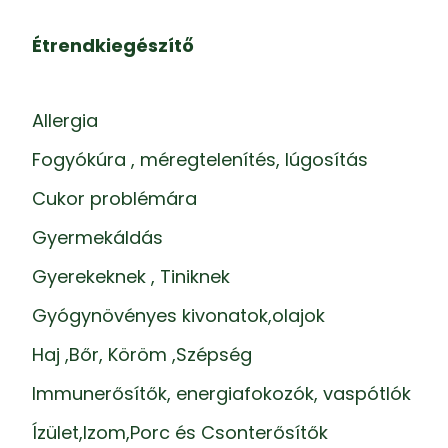
Étrendkiegészítő
Allergia
Fogyókúra , méregtelenítés, lúgosítás
Cukor problémára
Gyermekáldás
Gyerekeknek , Tiniknek
Gyógynövényes kivonatok,olajok
Haj ,Bőr, Köröm ,Szépség
Immunerősítők, energiafokozók, vaspótlók
Ízület,Izom,Porc és Csonterősítők