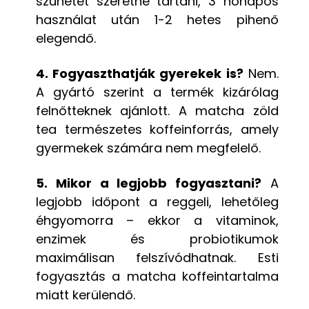
szünetet szeretne tartani, 3 hónapos
használat után 1-2 hetes pihenő
elegendő.
4. Fogyaszthatják gyerekek is?
Nem.
A gyártó szerint a termék kizárólag
felnőtteknek ajánlott. A matcha zöld
tea természetes koffeinforrás, amely
gyermekek számára nem megfelelő.
5. Mikor a legjobb fogyasztani?
A
legjobb időpont a reggeli, lehetőleg
éhgyomorra – ekkor a vitaminok,
enzimek és probiotikumok
maximálisan felszívódhatnak. Esti
fogyasztás a matcha koffeintartalma
miatt kerülendő.