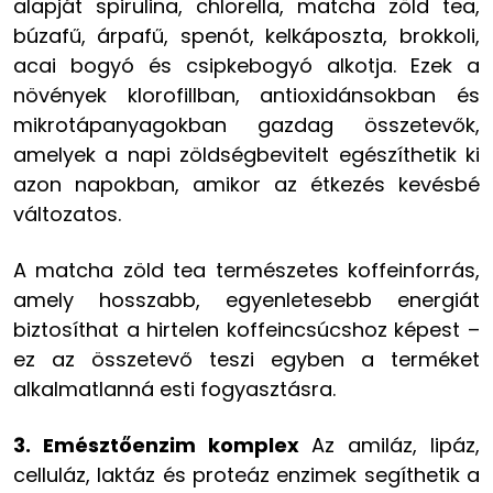
alapját spirulina, chlorella, matcha zöld tea,
búzafű, árpafű, spenót, kelkáposzta, brokkoli,
acai bogyó és csipkebogyó alkotja. Ezek a
növények klorofillban, antioxidánsokban és
mikrotápanyagokban gazdag összetevők,
amelyek a napi zöldségbevitelt egészíthetik ki
azon napokban, amikor az étkezés kevésbé
változatos.
A matcha zöld tea természetes koffeinforrás,
amely hosszabb, egyenletesebb energiát
biztosíthat a hirtelen koffeincsúcshoz képest –
ez az összetevő teszi egyben a terméket
alkalmatlanná esti fogyasztásra.
3. Emésztőenzim komplex
Az amiláz, lipáz,
celluláz, laktáz és proteáz enzimek segíthetik a