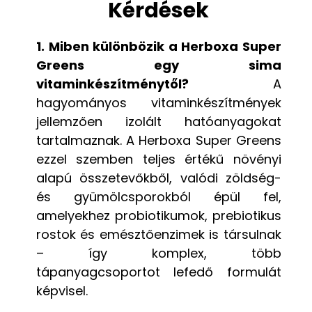
Kérdések
1. Miben különbözik a Herboxa Super
Greens egy sima
vitaminkészítménytől?
A
hagyományos vitaminkészítmények
jellemzően izolált hatóanyagokat
tartalmaznak. A Herboxa Super Greens
ezzel szemben teljes értékű növényi
alapú összetevőkből, valódi zöldség-
és gyümölcsporokból épül fel,
amelyekhez probiotikumok, prebiotikus
rostok és emésztőenzimek is társulnak
– így komplex, több
tápanyagcsoportot lefedő formulát
képvisel.