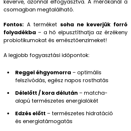
keverve, azonnal elfogyasztva. A mérőkanál a
csomagban megtalálható.
Fontos:
A terméket
soha ne keverjük forró
folyadékba
– a hő elpusztíthatja az érzékeny
probiotikumokat és emésztőenzimeket!
A legjobb fogyasztási időpontok:
Reggel éhgyomorra
– optimális
felszívódás, egész napos rosthatás
Délelőtt / kora délután
– matcha-
alapú természetes energialökét
Edzés előtt
– természetes hidratáció
és energiatámogatás