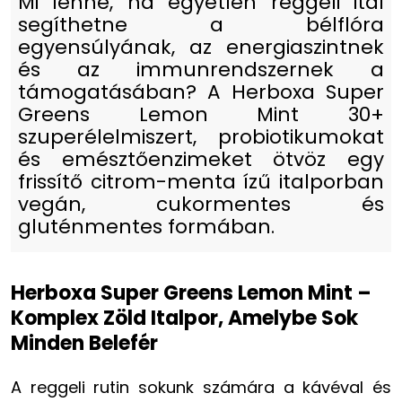
Mi lenne, ha egyetlen reggeli ital
segíthetne a bélflóra
egyensúlyának, az energiaszintnek
és az immunrendszernek a
támogatásában? A Herboxa Super
Greens Lemon Mint 30+
szuperélelmiszert, probiotikumokat
és emésztőenzimeket ötvöz egy
frissítő citrom-menta ízű italporban
vegán, cukormentes és
gluténmentes formában.
Herboxa Super Greens Lemon Mint –
Komplex Zöld Italpor, Amelybe Sok
Minden Belefér
A reggeli rutin sokunk számára a kávéval és