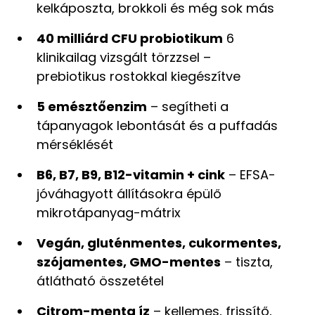
kelkáposzta, brokkoli és még sok más
40 milliárd CFU probiotikum
6
klinikailag vizsgált törzzsel –
prebiotikus rostokkal kiegészítve
5 emésztőenzim
– segítheti a
tápanyagok lebontását és a puffadás
mérséklését
B6, B7, B9, B12-vitamin + cink
– EFSA-
jóváhagyott állításokra épülő
mikrotápanyag-mátrix
Vegán, gluténmentes, cukormentes,
szójamentes, GMO-mentes
– tiszta,
átlátható összetétel
Citrom-menta íz
– kellemes, frissítő,