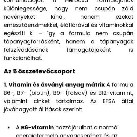
kombinációját. A Herboxa formulájának
különlegessége, hogy nem csupán zöld
növényeket kínál, hanem ezeket
emésztőenzimekkel, élőflórával és vitaminokkal
egészíti ki – így a formula nem csupán
tápanyagforrásként, hanem a tápanyagok
felszívódásának támogatójaként is
funkcionálhat.
Az 5 összetevőcsoport
1. Vitamin és ásványi anyag mátrix
A formula
B6-, B7- (biotin), B9- (folsav) és B12-vitamint,
valamint cinket tartalmaz. Az EFSA által
jóváhagyott állítások szerint:
A
B6-vitamin
hozzájárulhat a normál
energiatermelő anyagcseréhez és az