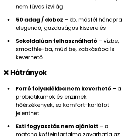
nem füves ízvilág
50 adag / doboz
– kb. másfél hónapra
elegendő, gazdaságos kiszerelés
Sokoldalúan felhasználható
– vízbe,
smoothie-ba, müzlibe, zabkásába is
keverhető
❌ Hátrányok
Forró folyadékba nem keverhető
– a
probiotikumok és enzimek
hőérzékenyek, ez komfort-korlátot
jelenthet
Esti fogyasztás nem ajánlott
– a
matcha koffeintartalma zavarhatja az