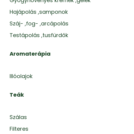
Gyógynövényes krémek ,gélek
Hajápolás ,samponok
Száj- ,fog- ,arcápolás
Testápolás ,tusfürdők
Aromaterápia
Illóolajok
Teák
Szálas
Filteres