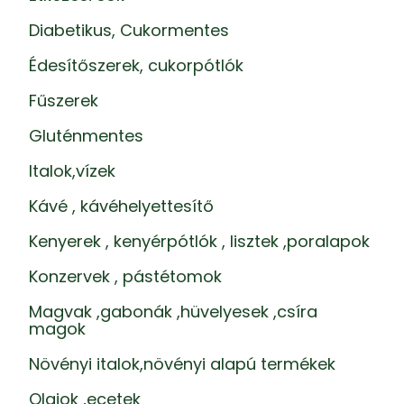
Diabetikus, Cukormentes
Édesítőszerek, cukorpótlók
Fűszerek
Gluténmentes
Italok,vízek
Kávé , kávéhelyettesítő
Kenyerek , kenyérpótlók , lisztek ,poralapok
Konzervek , pástétomok
Magvak ,gabonák ,hüvelyesek ,csíra
magok
Növényi italok,növényi alapú termékek
Olajok ,ecetek