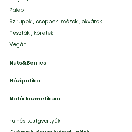
Paleo
Szirupok , cseppek ,mézek ,lekvárok
Tészták , köretek
Vegán
Nuts&Berries
Házipatika
Natúrkozmetikum
Fül-és testgyertyák