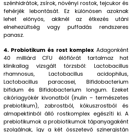
szénhidrátok, zsírok, növényi rostok, tejcukor és
fehérjék lebontását. Ez különösen azoknak
lehet előnyös, akiknél az étkezés utáni
elnehezültség vagy puffadás rendszeres
panasz.
4. Probiotikum és rost komplex
Adagonként
40 milliárd CFU élőflórát tartalmaz hat
klinikailag vizsgált törzsből: Lactobacillus
rhamnosus, Lactobacillus acidophilus,
Lactobacillus paracasei, Bifidobacterium
bifidum és Bifidobacterium longum. Ezeket
cikóriagyökér kivonatból (inulin – természetes
prebiotikum), zabrostból, kókuszrostból és
almapektinből álló rostkomplex egészíti ki. A
prebiotikumok a probiotikumok tápanyagaként
szolgálnak, így a két összetevő szinergistán