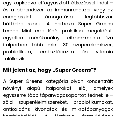
egy kapkodva elfogyasztott étkezéssel indul –
és a bélrendszer, az immunrendszer vagy az
energiaszint támogatása legtöbbször
háttérbe szorul. A Herboxa Super Greens
Lemon Mint erre kínál praktikus megoldást:
egyetlen mérőkanálnyi citrom-menta ízű
italporban több mint 30 szuperélelmiszer,
probiotikum, emésztőenzim és vitamin
találkozik.
Mit jelent az, hogy „Super Greens"?
A Super Greens kategória olyan koncentrált
növényi alapú italporokat jelöl, amelyek
egyszerre több tápanyagcsoportot fednek le –
zöld szuperélelmiszereket, probiotikumokat,
antioxidáns kivonatok és mikrotápanyagok