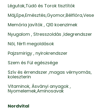
Légutak,Tüdő és Torok tisztítók
Máj,Epe,Emésztés,Gyomor,Bélflóra,Vese
Memória javítók , Q10 koenzimek
Nyugalom , Stresszoldás ,Idegrendszer
Női, férfi megoldások
Pajzsmirigy , nyirokrendszer
Szem és Fül egészsége
Szív és érrendszer ,magas vérnyomás,
koleszterin
Vitaminok, Ásványi anyagok ,
Nyomelemek,Aminosavak
Nordvital