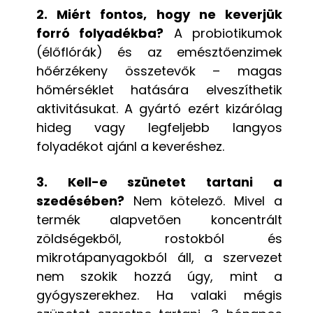
2. Miért fontos, hogy ne keverjük
forró folyadékba?
A probiotikumok
(élőflórák) és az emésztőenzimek
hőérzékeny összetevők – magas
hőmérséklet hatására elveszíthetik
aktivitásukat. A gyártó ezért kizárólag
hideg vagy legfeljebb langyos
folyadékot ajánl a keveréshez.
3. Kell-e szünetet tartani a
szedésében?
Nem kötelező. Mivel a
termék alapvetően koncentrált
zöldségekből, rostokból és
mikrotápanyagokból áll, a szervezet
nem szokik hozzá úgy, mint a
gyógyszerekhez. Ha valaki mégis