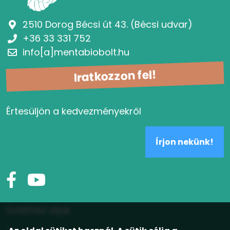
2510 Dorog Bécsi út 43. (Bécsi udvar)
+36 33 331 752
info[a]mentabiobolt.hu
Iratkozzon fel!
Értesüljön a kedvezményekről
Írjon nekünk!
Szállítási díjak