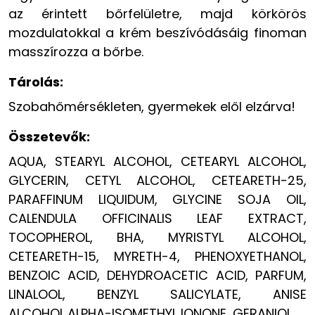
az érintett bőrfelületre, majd körkörös
mozdulatokkal a krém beszívódásáig finoman
masszírozza a bőrbe.
Tárolás:
Szobahőmérsékleten, gyermekek elől elzárva!
Összetevők:
AQUA, STEARYL ALCOHOL, CETEARYL ALCOHOL,
GLYCERIN, CETYL ALCOHOL, CETEARETH-25,
PARAFFINUM LIQUIDUM, GLYCINE SOJA OIL,
CALENDULA OFFICINALIS LEAF EXTRACT,
TOCOPHEROL, BHA, MYRISTYL ALCOHOL,
CETEARETH-15, MYRETH-4, PHENOXYETHANOL,
BENZOIC ACID, DEHYDROACETIC ACID, PARFUM,
LINALOOL, BENZYL SALICYLATE, ANISE
ALCOHOL,ALPHA-ISOMETHYL IONONE, GERANIOL