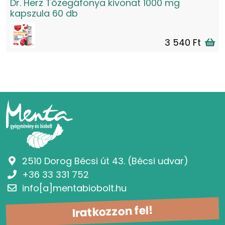
Dr. Herz Tőzegáfonya kivonat 1000 mg
kapszula 60 db
3 540 Ft
2510 Dorog Bécsi út 43. (Bécsi udvar)
+36 33 331 752
info[a]mentabiobolt.hu
Iratkozzon fel!