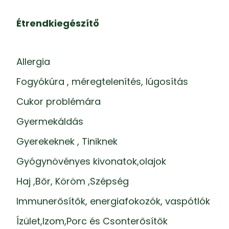
Étrendkiegészítő
Allergia
Fogyókúra , méregtelenítés, lúgosítás
Cukor problémára
Gyermekáldás
Gyerekeknek , Tiniknek
Gyógynövényes kivonatok,olajok
Haj ,Bőr, Köröm ,Szépség
Immunerősítők, energiafokozók, vaspótlók
Ízület,Izom,Porc és Csonterősítők