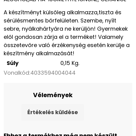
A készítményt külsőleg alkalmazza,tiszta és
sérülésmentes bőrfelületen. Szembe, nyílt
sebre, nyálkahártyára ne kerüljön! Gyermekek
elől gondosan zárja el a terméket! Valamely
összetevőre való érzékenység esetén kerülje a
készítmény alkalmazását!
Súly
0,15 Kg.
Vonalkód:
4033594004044
Vélemények
Értékelés küldése
Ehhez a termékhez még nem készült