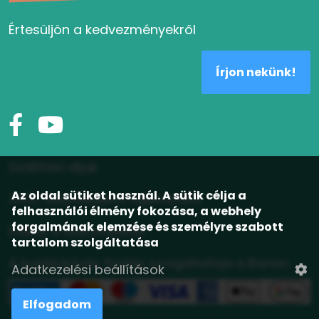
Értesüljön a kedvezményekről
Írjon nekünk!
Szállítási díjak
Az oldal sütiket használ. A sütik célja a
ÁSZF, adatvédelmi tájékoztató
felhasználói élmény fokozása, a webhely
forgalmának elemzése és személyre szabott
Elállás a szerződéstől
tartalom szolgáltatása
A bankkártyás fizetés szolgáltatója a Barion
Adatkezelési beállítások
Elfogadom