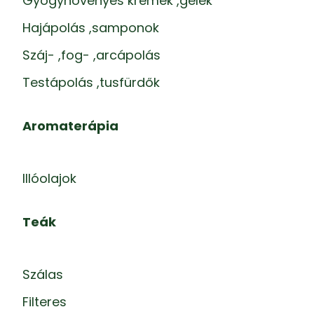
Gyógynövényes krémek ,gélek
Hajápolás ,samponok
Száj- ,fog- ,arcápolás
Testápolás ,tusfürdők
Aromaterápia
Illóolajok
Teák
Szálas
Filteres