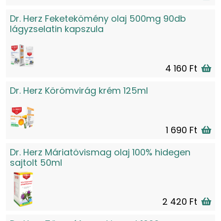
Dr. Herz Feketekömény olaj 500mg 90db
lágyzselatin kapszula
4 160 Ft
Dr. Herz Körömvirág krém 125ml
1 690 Ft
Dr. Herz Máriatövismag olaj 100% hidegen
sajtolt 50ml
2 420 Ft