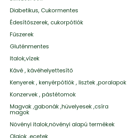
Diabetikus, Cukormentes
Édesítőszerek, cukorpótlók
Fűszerek
Gluténmentes
Italok,vízek
Kávé , kávéhelyettesítő
Kenyerek , kenyérpótlók , lisztek ,poralapok
Konzervek , pástétomok
Magvak ,gabonák ,hüvelyesek ,csíra
magok
Növényi italok,növényi alapú termékek
Olajok ,ecetek