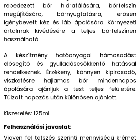
repedezett bőr hidratálására, bőrfelszín
megújítására, bőrnyugtatásra, erősen
igénybevett kéz és láb ápolására. Környezeti
ártalmak kivédésére a teljes bőrfelszínen
használható.
A készítmény hatóanyagai hámosodást
elősegítő és gyulladáscsökkentő hatással
rendelkeznek. Érzékeny, könnyen kipirosodó,
viszketésre hajlamos bőr mindennapos
ápolására ajánljuk a test teljes felületére.
Túlzott napozás után különösen ajánlott.
Kiszerelés: 125ml
Felhasználási javaslat:
Vigyen fel tetszés szerinti mennyiségű krémet