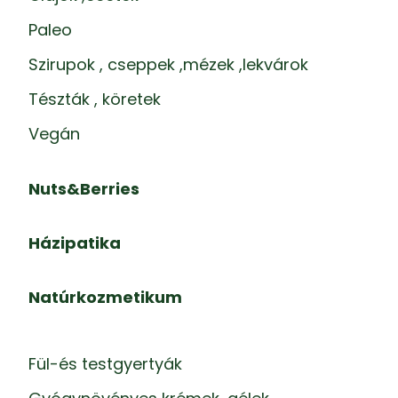
Paleo
Szirupok , cseppek ,mézek ,lekvárok
Tészták , köretek
Vegán
Nuts&Berries
Házipatika
Natúrkozmetikum
Fül-és testgyertyák