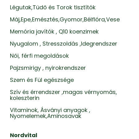
Légutak,Tüdő és Torok tisztítók
Máj,Epe,Emésztés,Gyomor,Bélflóra,Vese
Memória javítók , Q10 koenzimek
Nyugalom , Stresszoldás ,Idegrendszer
Női, férfi megoldások
Pajzsmirigy , nyirokrendszer
Szem és Fül egészsége
Szív és érrendszer ,magas vérnyomás,
koleszterin
Vitaminok, Ásványi anyagok ,
Nyomelemek,Aminosavak
Nordvital