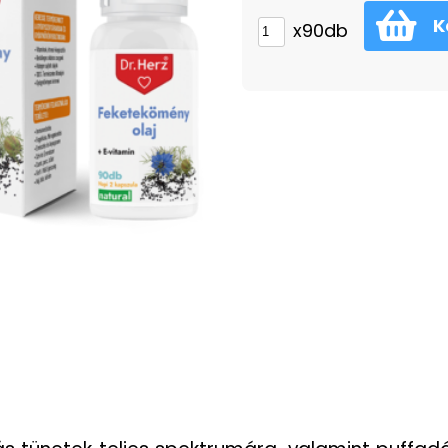
K
x90db