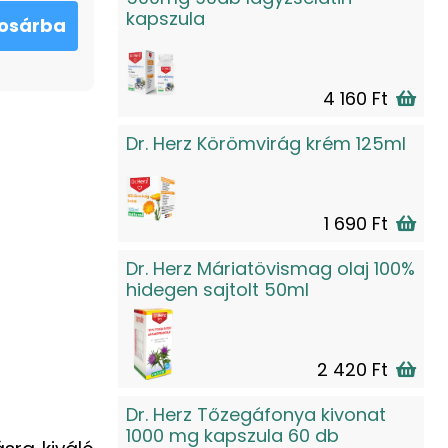
kapszula
osárba
4 160 Ft
Dr. Herz Körömvirág krém 125ml
1 690 Ft
Dr. Herz Máriatövismag olaj 100%
hidegen sajtolt 50ml
2 420 Ft
Dr. Herz Tőzegáfonya kivonat
1000 mg kapszula 60 db