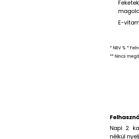
Fekete
magola
E-vitam
* NRV % * Fel
** Nincs megá
Felhaszná
Napi 2 ka
nélkül nyelj