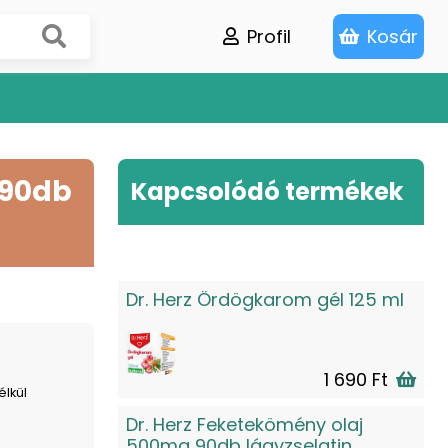
Profil
Kosár
 90db
Kapcsolódó termékek
Dr. Herz Ördögkarom gél 125 ml
1 690 Ft
élkül
Dr. Herz Feketekömény olaj
500mg 90db lágyzselatin