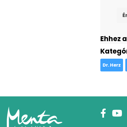
É
Ehhez a
Kategó
Dr. Herz