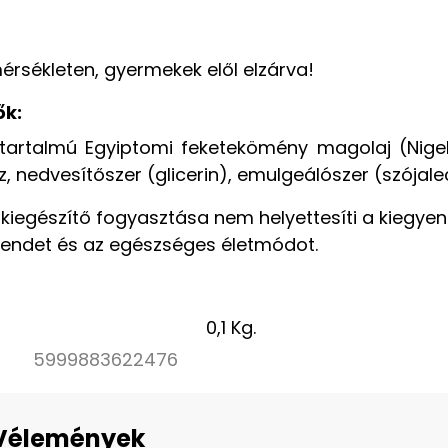
rsékleten, gyermekek elől elzárva!
ők:
 tartalmú Egyiptomi feketekömény magolaj (Nigell
íz, nedvesítőszer (glicerin), emulgeálószer (szójalec
kiegészítő fogyasztása nem helyettesíti a kiegyen
rendet és az egészséges életmódot.
0,1 Kg.
5999883622476
Vélemények