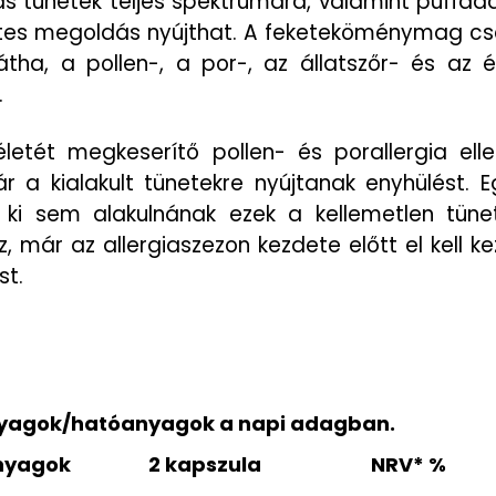
iás tünetek teljes spektrumára, valamint puffadá
es megoldás nyújthat. A feketeköménymag cs
tha, a pollen-, a por-, az állatszőr- és az ét
.
letét megkeserítő pollen- és porallergia elle
r a kialakult tünetekre nyújtanak enyhülést. 
 ki sem alakulnának ezek a kellemetlen tüne
z, már az allergiaszezon kezdete előtt el kell k
st.
agok/hatóanyagok a napi adagban.
nyagok
2 kapszula
NRV* %