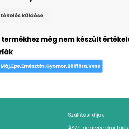
rtékelés küldése
 termékhez még nem készült értékel
riák
Máj,Epe,Emésztés,Gyomor,Bélflóra,Vese
Szállítási díjak
ÁSZF, adatvédelmi tájé