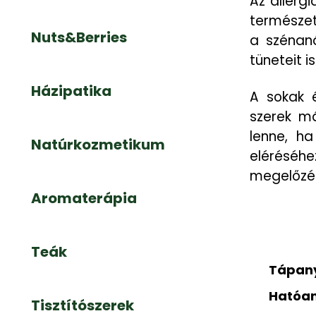
Az allerg
természet
Nuts&Berries
a szénaná
tüneteit is
Házipatika
A sokak é
szerek má
lenne, ha
Natúrkozmetikum
eléréséhe
megelőzé
Aromaterápia
Teák
Tápany
Hatóa
Tisztítószerek