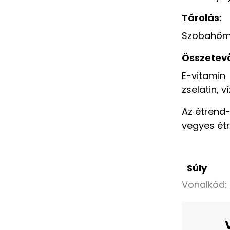
Tárolás:
Szobahőmé
Összetev
E-vitamin
zselatin, v
Az étrend-
vegyes ét
Súly
Vonalkód: