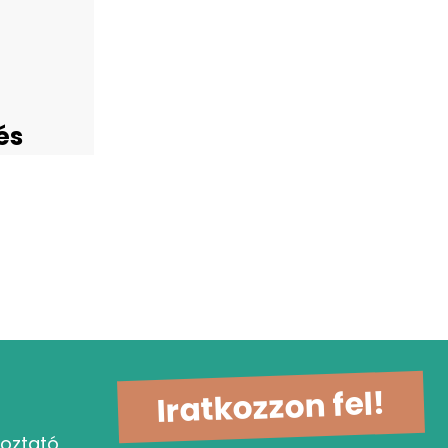
és
Iratkozzon fel!
koztató