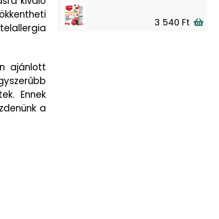
sra kiváló
ökkentheti
3 540 Ft
elallergia
n ajánlott
Egyszerűbb
tek. Ennek
ezdenünk a