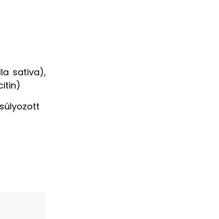
a sativa),
itin)
súlyozott