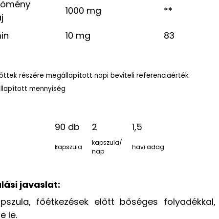
kömény
1000 mg
**
j
in
10 mg
83
nőttek részére megállapított napi beviteli referenciaérték
llapított mennyiség
90 db
2
1,5
kapszula/
kapszula
havi adag
nap
lási javaslat:
pszula, főétkezések előtt bőséges folyadékkal,
e le.