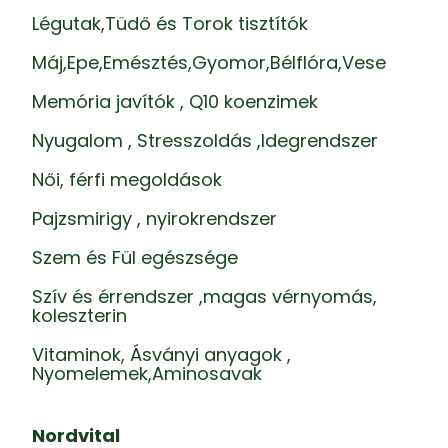
Légutak,Tüdő és Torok tisztítók
Máj,Epe,Emésztés,Gyomor,Bélflóra,Vese
Memória javítók , Q10 koenzimek
Nyugalom , Stresszoldás ,Idegrendszer
Női, férfi megoldások
Pajzsmirigy , nyirokrendszer
Szem és Fül egészsége
Szív és érrendszer ,magas vérnyomás,
koleszterin
Vitaminok, Ásványi anyagok ,
Nyomelemek,Aminosavak
Nordvital