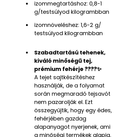
izommegtartáshoz: 0,8-1
g/testsúlyod kilogrambban
izomnöveléshez: 1,6-2 g/
testsúlyod kilogrambban
Szabadtartású tehenek,
kiváló minőségű tej,
prémium fehérje ????✨
A tejet sajtkészítéshez
használják, de a folyamat
során megmaradó tejsavót
nem pazarolják el. Ezt
összegyűjtik, hogy egy édes,
fehérjében gazdag
alapanyagot nyerjenek, ami
a minőségi termékek alapja.