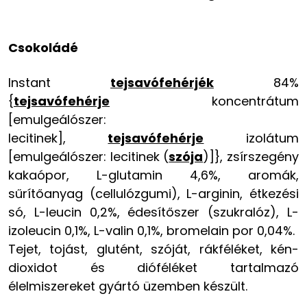
Csokoládé
Instant
tejsavófehérjék
84%
{
tejsavófehérje
koncentrátum
[emulgeálószer:
lecitinek],
tejsavófehérje
izolátum
[emulgeálószer: lecitinek (
szója
)]}, zsírszegény
kakaópor, L-glutamin 4,6%, aromák,
sűrítőanyag (cellulózgumi), L-arginin, étkezési
só, L-leucin 0,2%, édesítőszer (szukralóz), L-
izoleucin 0,1%, L-valin 0,1%, bromelain por 0,04%.
Tejet, tojást, glutént, szóját, rákféléket, kén-
dioxidot és dióféléket tartalmazó
élelmiszereket gyártó üzemben készült.