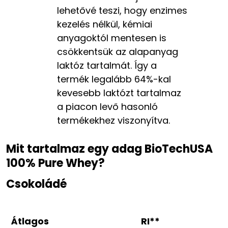
lehetővé teszi, hogy enzimes
kezelés nélkül, kémiai
anyagoktól mentesen is
csökkentsük az alapanyag
laktóz tartalmát. Így a
termék legalább 64%-kal
kevesebb laktózt tartalmaz
a piacon levő hasonló
termékekhez viszonyítva.
Mit tartalmaz egy adag BioTechUSA
100% Pure Whey?
Csokoládé
Átlagos
RI**