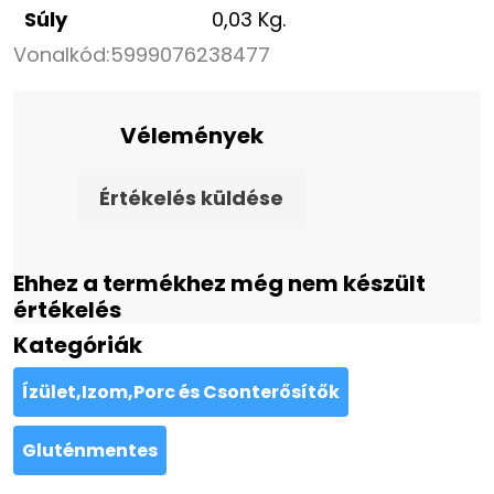
Súly
0,03 Kg.
Vonalkód:
5999076238477
Vélemények
Értékelés küldése
Ehhez a termékhez még nem készült
értékelés
Kategóriák
Ízület,Izom,Porc és Csonterősítők
Gluténmentes