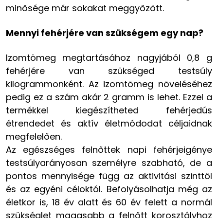
minősége már sokakat meggyőzött.
Mennyi fehérjére van szükségem egy nap?
Izomtömeg megtartásához nagyjából 0,8 g
fehérjére van szükséged testsúly
kilogrammonként. Az izomtömeg növeléséhez
pedig ez a szám akár 2 gramm is lehet. Ezzel a
termékkel kiegészítheted fehérjedús
étrendedet és aktív életmódodat céljaidnak
megfelelően.
Az egészséges felnőttek napi fehérjeigénye
testsúlyarányosan személyre szabható, de a
pontos mennyisége függ az aktivitási szinttől
és az egyéni céloktól. Befolyásolhatja még az
életkor is, 18 év alatt és 60 év felett a normál
szükséglet magasabb a felnőtt korosztályhoz