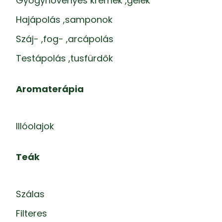
Gyógynövényes krémek ,gélek
Hajápolás ,samponok
Száj- ,fog- ,arcápolás
Testápolás ,tusfürdők
Aromaterápia
Illóolajok
Teák
Szálas
Filteres