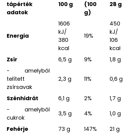
tápérték
100 g
(100
28 g
adatok
g)
1606
450
kJ/
kJ/
Energia
19%
380
106
kcal
kcal
Zsír
6,5 g
9%
1,8 g
- amelyből
telített
2,3 g
11%
0,6 g
zsírsavak
Szénhidrát
6,1 g
2%
1,7 g
- amelyből
3,5 g
4%
1,0 g
cukrok
Fehérje
73 g
147%
21 g