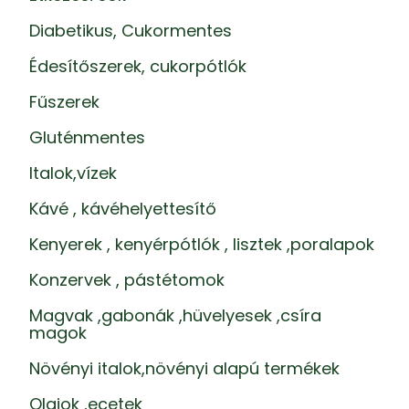
Diabetikus, Cukormentes
Édesítőszerek, cukorpótlók
Fűszerek
Gluténmentes
Italok,vízek
Kávé , kávéhelyettesítő
Kenyerek , kenyérpótlók , lisztek ,poralapok
Konzervek , pástétomok
Magvak ,gabonák ,hüvelyesek ,csíra
magok
Növényi italok,növényi alapú termékek
Olajok ,ecetek