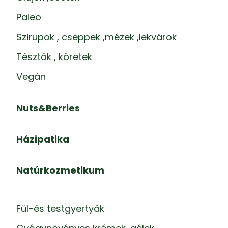
Paleo
Szirupok , cseppek ,mézek ,lekvárok
Tészták , köretek
Vegán
Nuts&Berries
Házipatika
Natúrkozmetikum
Fül-és testgyertyák