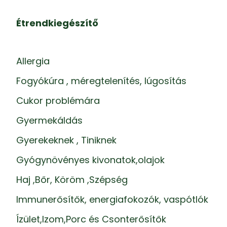
Étrendkiegészítő
Allergia
Fogyókúra , méregtelenítés, lúgosítás
Cukor problémára
Gyermekáldás
Gyerekeknek , Tiniknek
Gyógynövényes kivonatok,olajok
Haj ,Bőr, Köröm ,Szépség
Immunerősítők, energiafokozók, vaspótlók
Ízület,Izom,Porc és Csonterősítők