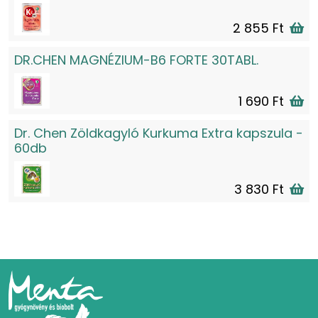
2 855 Ft
DR.CHEN MAGNÉZIUM-B6 FORTE 30TABL.
1 690 Ft
Dr. Chen Zöldkagyló Kurkuma Extra kapszula -
60db
3 830 Ft