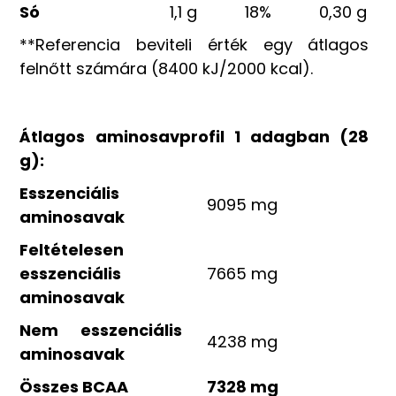
Só
1,1 g
18%
0,30 g
**Referencia beviteli érték egy átlagos
felnőtt számára (8400 kJ/2000 kcal).
Átlagos aminosavprofil 1 adagban (28
g):
Esszenciális
9095 mg
aminosavak
Feltételesen
esszenciális
7665 mg
aminosavak
Nem esszenciális
4238 mg
aminosavak
Összes BCAA
7328 mg