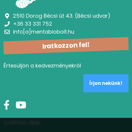
2510 Dorog Bécsi út 43. (Bécsi udvar)
+36 33 331 752
info[a]mentabiobolt.hu
Iratkozzon fel!
Értesüljön a kedvezményekről
Írjon nekünk!
Szállítási díjak