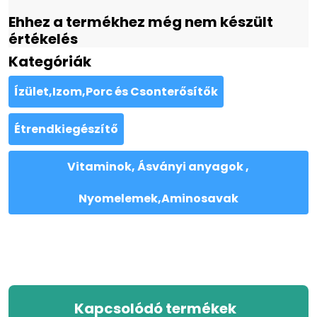
Ehhez a termékhez még nem készült
értékelés
Kategóriák
Ízület,Izom,Porc és Csonterősítők
Étrendkiegészítő
Vitaminok, Ásványi anyagok ,
Nyomelemek,Aminosavak
Kapcsolódó termékek