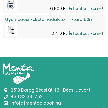
6 800 Ft
Értesítést kérek!
Gyuri bácsi Fekete nadálytő tinktúra 50ml
2 410 Ft
Értesítést kérek!
2510 Dorog Bécsi út 43. (Bécsi udvar)
+36 33 331 752
info[a]mentabiobolt.hu