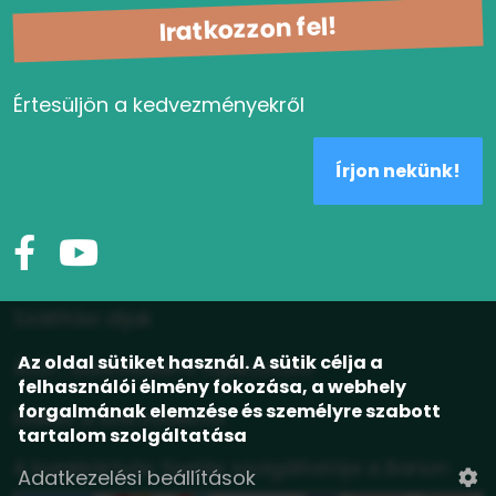
Iratkozzon fel!
Értesüljön a kedvezményekről
Írjon nekünk!
Szállítási díjak
Az oldal sütiket használ. A sütik célja a
ÁSZF, adatvédelmi tájékoztató
felhasználói élmény fokozása, a webhely
forgalmának elemzése és személyre szabott
Elállás a szerződéstől
tartalom szolgáltatása
A bankkártyás fizetés szolgáltatója a Barion
Adatkezelési beállítások