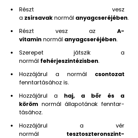
Részt vesz
a
zsírsavak
normál
anyagcseréjében
.
Részt vesz az
A-
vitamin
normál
anyagcseré­jében
.
Szerepet játszik a
normál
fehérjeszintézisben
.
Hozzájárul a normál
csontozat
fenntartásához is.
Hozzájárul a
haj, a bőr és a
köröm
normál állapotának fenntar­
tásához.
Hozzájárul a vér
normál
tesztoszteronszint­