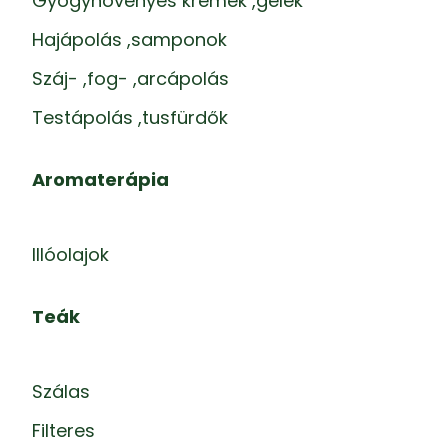
Gyógynövényes krémek ,gélek
Hajápolás ,samponok
Száj- ,fog- ,arcápolás
Testápolás ,tusfürdők
Aromaterápia
Illóolajok
Teák
Szálas
Filteres