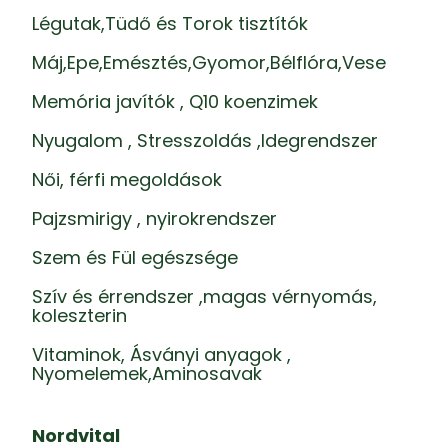
Légutak,Tüdő és Torok tisztítók
Máj,Epe,Emésztés,Gyomor,Bélflóra,Vese
Memória javítók , Q10 koenzimek
Nyugalom , Stresszoldás ,Idegrendszer
Női, férfi megoldások
Pajzsmirigy , nyirokrendszer
Szem és Fül egészsége
Szív és érrendszer ,magas vérnyomás,
koleszterin
Vitaminok, Ásványi anyagok ,
Nyomelemek,Aminosavak
Nordvital