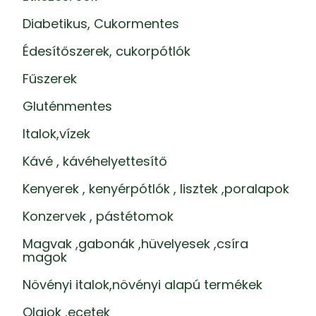
Diabetikus, Cukormentes
Édesítőszerek, cukorpótlók
Fűszerek
Gluténmentes
Italok,vízek
Kávé , kávéhelyettesítő
Kenyerek , kenyérpótlók , lisztek ,poralapok
Konzervek , pástétomok
Magvak ,gabonák ,hüvelyesek ,csíra
magok
Növényi italok,növényi alapú termékek
Olajok ,ecetek