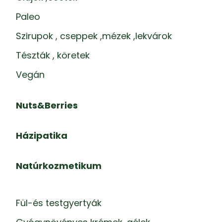
Paleo
Szirupok , cseppek ,mézek ,lekvárok
Tészták , köretek
Vegán
Nuts&Berries
Házipatika
Natúrkozmetikum
Fül-és testgyertyák