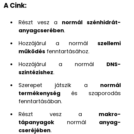
A Cink:
Részt vesz a
normál szénhidrát-
anyagcserében
.
Hozzájárul a normál
szellemi
működés
fenntartá­sához.
Hozzájárul a normál
DNS-
szintézishez
.
Szerepet játszik a
normál
termékenység
és szaporodás
fenntartásában.
Részt vesz a
makro­
tápanyagok
normál
anyag­
cseréjében
.