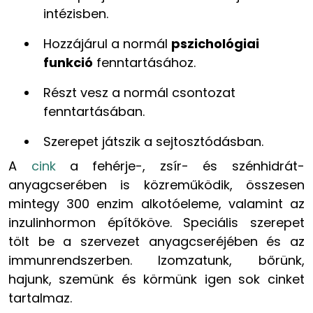
intézisben.
Hozzájárul a normál
pszichológiai
funkció
fenntartásához.
Részt vesz a normál csontozat
fenntartá­sában.
Szerepet játszik a sejtosztódásban.
A
cink
a fehérje-, zsír- és szénhidrát-
anyagcserében is közreműködik, összesen
mintegy 300 enzim alkotóeleme, valamint az
inzulinhormon építőköve. Speciális szerepet
tölt be a szervezet anyagcseréjében és az
immunrendszerben. Izomzatunk, bőrünk,
hajunk, szemünk és körmünk igen sok cinket
tartalmaz.