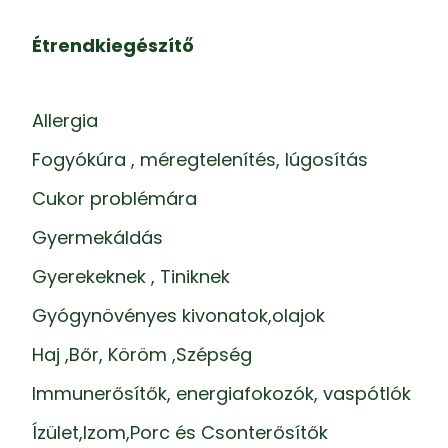
Étrendkiegészítő
Allergia
Fogyókúra , méregtelenítés, lúgosítás
Cukor problémára
Gyermekáldás
Gyerekeknek , Tiniknek
Gyógynövényes kivonatok,olajok
Haj ,Bőr, Köröm ,Szépség
Immunerősítők, energiafokozók, vaspótlók
Ízület,Izom,Porc és Csonterősítők