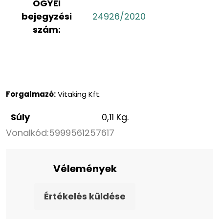
OGYÉI
bejegyzési
24926/2020
szám:
Forgalmazó:
Vitaking Kft.
Súly
0,11 Kg.
Vonalkód:
5999561257617
Vélemények
Értékelés küldése