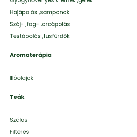
Gyógynövényes krémek ,gélek
Hajápolás ,samponok
Száj- ,fog- ,arcápolás
Testápolás ,tusfürdők
Aromaterápia
Illóolajok
Teák
Szálas
Filteres