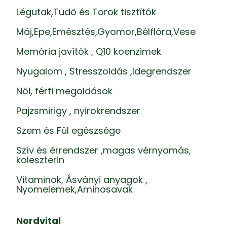
Légutak,Tüdő és Torok tisztítók
Máj,Epe,Emésztés,Gyomor,Bélflóra,Vese
Memória javítók , Q10 koenzimek
Nyugalom , Stresszoldás ,Idegrendszer
Női, férfi megoldások
Pajzsmirigy , nyirokrendszer
Szem és Fül egészsége
Szív és érrendszer ,magas vérnyomás,
koleszterin
Vitaminok, Ásványi anyagok ,
Nyomelemek,Aminosavak
Nordvital