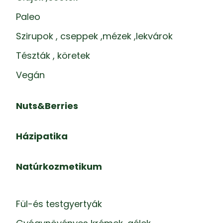
Paleo
Szirupok , cseppek ,mézek ,lekvárok
Tészták , köretek
Vegán
Nuts&Berries
Házipatika
Natúrkozmetikum
Fül-és testgyertyák