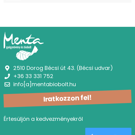
2510 Dorog Bécsi út 43. (Bécsi udvar)
+36 33 331 752
info[a]mentabiobolt.hu
Iratkozzon fel!
Értesüljön a kedvezményekről