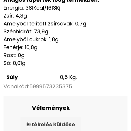
Energia: 381Kcal/1613Kj
Zsír: 4,3g
Amelyből telített zsírsavak: 0,7g
Szénhidrát: 73,9g
Amelyből cukrok: 1,8g
Fehérje: 10,8g
Rost: 0g
Só: 0,01g
Súly
0,5 Kg.
Vonalkód:
5999573235375
Vélemények
Értékelés küldése