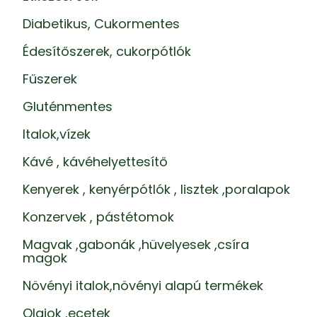
Diabetikus, Cukormentes
Édesítőszerek, cukorpótlók
Fűszerek
Gluténmentes
Italok,vízek
Kávé , kávéhelyettesítő
Kenyerek , kenyérpótlók , lisztek ,poralapok
Konzervek , pástétomok
Magvak ,gabonák ,hüvelyesek ,csíra
magok
Növényi italok,növényi alapú termékek
Olajok ,ecetek