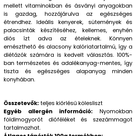
mellett vitaminokban és ásványi anyagokban
is gazdag, hozzájárulva az egészséges
étrendhez. Ideális kenyerek, sütemények és
palacsinták készítéséhez, kellemes, enyhén
diós ízt adva az ételeknek. Könnyen
emészthető és alacsony kalóriatartalmú, így a
diétázók számára is kedvelt választás. 100%-
ban természetes és adalékanyag-mentes, így
tiszta és egészséges alapanyag minden
konyhában.
Összetevők:
teljes kiőrlésű kölesliszt
Egyéb allergén információ:
Nyomokban
földimogyorót dióféléket és szezámmagot
tartalmazhat.
Átlagos tápérték 100g termékben: