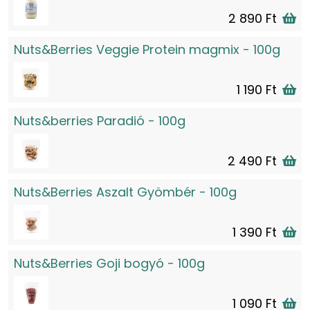
2 890 Ft
Nuts&Berries Veggie Protein magmix - 100g
1 190 Ft
Nuts&berries Paradió - 100g
2 490 Ft
Nuts&Berries Aszalt Gyömbér - 100g
1 390 Ft
Nuts&Berries Goji bogyó - 100g
1 090 Ft