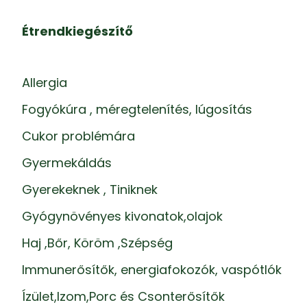
Étrendkiegészítő
Allergia
Fogyókúra , méregtelenítés, lúgosítás
Cukor problémára
Gyermekáldás
Gyerekeknek , Tiniknek
Gyógynövényes kivonatok,olajok
Haj ,Bőr, Köröm ,Szépség
Immunerősítők, energiafokozók, vaspótlók
Ízület,Izom,Porc és Csonterősítők