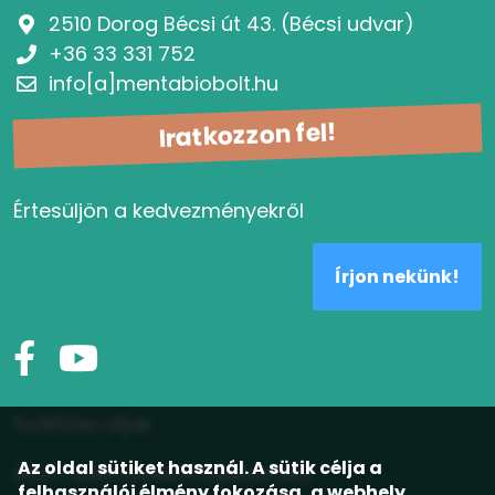
2510 Dorog Bécsi út 43. (Bécsi udvar)
+36 33 331 752
info[a]mentabiobolt.hu
Iratkozzon fel!
Értesüljön a kedvezményekről
Írjon nekünk!
Szállítási díjak
Az oldal sütiket használ. A sütik célja a
ÁSZF, adatvédelmi tájékoztató
felhasználói élmény fokozása, a webhely