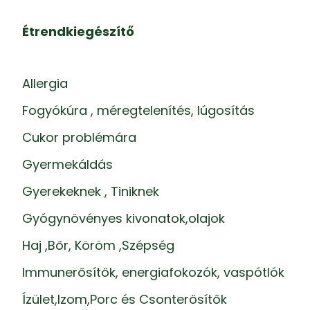
Étrendkiegészítő
Allergia
Fogyókúra , méregtelenítés, lúgosítás
Cukor problémára
Gyermekáldás
Gyerekeknek , Tiniknek
Gyógynövényes kivonatok,olajok
Haj ,Bőr, Köröm ,Szépség
Immunerősítők, energiafokozók, vaspótlók
Ízület,Izom,Porc és Csonterősítők