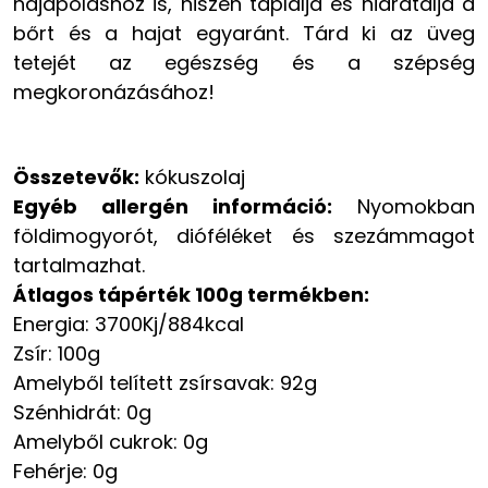
hajápoláshoz is, hiszen táplálja és hidratálja a
bőrt és a hajat egyaránt. Tárd ki az üveg
tetejét az egészség és a szépség
megkoronázásához!
Összetevők:
kókuszolaj
Egyéb allergén információ:
Nyomokban
földimogyorót, dióféléket és szezámmagot
tartalmazhat.
Átlagos tápérték 100g termékben:
Energia: 3700Kj/884kcal
Zsír: 100g
Amelyből telített zsírsavak: 92g
Szénhidrát: 0g
Amelyből cukrok: 0g
Fehérje: 0g