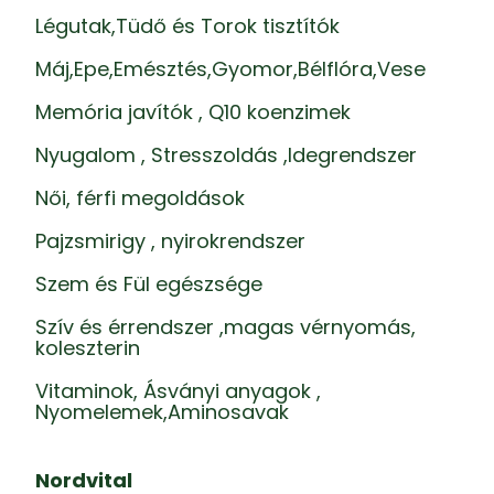
Légutak,Tüdő és Torok tisztítók
Máj,Epe,Emésztés,Gyomor,Bélflóra,Vese
Memória javítók , Q10 koenzimek
Nyugalom , Stresszoldás ,Idegrendszer
Női, férfi megoldások
Pajzsmirigy , nyirokrendszer
Szem és Fül egészsége
Szív és érrendszer ,magas vérnyomás,
koleszterin
Vitaminok, Ásványi anyagok ,
Nyomelemek,Aminosavak
Nordvital