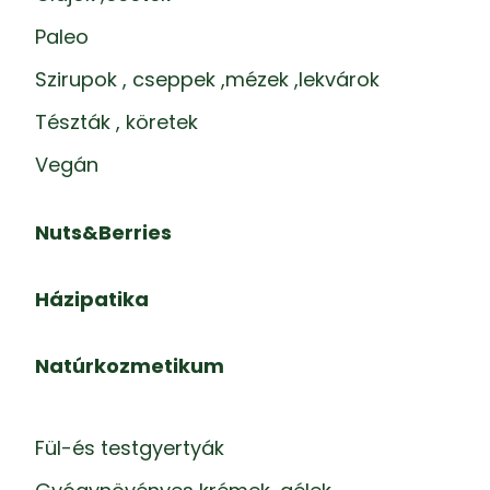
Paleo
Szirupok , cseppek ,mézek ,lekvárok
Tészták , köretek
Vegán
Nuts&Berries
Házipatika
Natúrkozmetikum
Fül-és testgyertyák