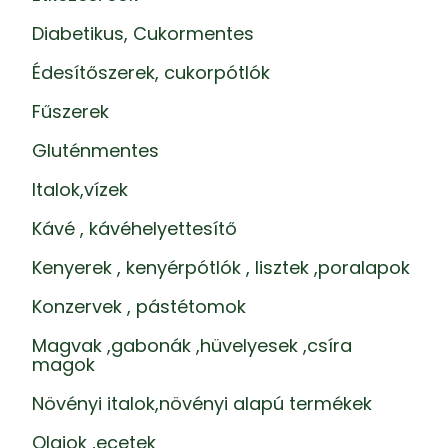
Diabetikus, Cukormentes
Édesítőszerek, cukorpótlók
Fűszerek
Gluténmentes
Italok,vízek
Kávé , kávéhelyettesítő
Kenyerek , kenyérpótlók , lisztek ,poralapok
Konzervek , pástétomok
Magvak ,gabonák ,hüvelyesek ,csíra
magok
Növényi italok,növényi alapú termékek
Olajok ,ecetek