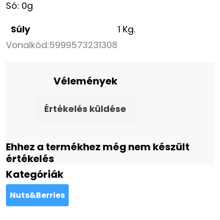
Só: 0g
Súly
1 Kg.
Vonalkód:
5999573231308
Vélemények
Értékelés küldése
Ehhez a termékhez még nem készült
értékelés
Kategóriák
Nuts&Berries