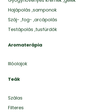
Gyógynövényes krémek ,gélek
Hajápolás ,samponok
Száj- ,fog- ,arcápolás
Testápolás ,tusfürdők
Aromaterápia
Illóolajok
Teák
Szálas
Filteres