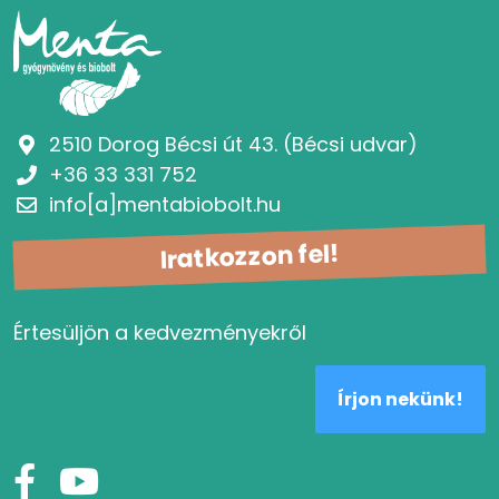
2510 Dorog Bécsi út 43. (Bécsi udvar)
+36 33 331 752
info[a]mentabiobolt.hu
Iratkozzon fel!
Értesüljön a kedvezményekről
Írjon nekünk!