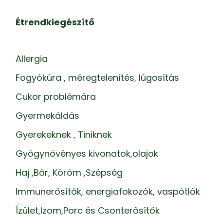
Étrendkiegészítő
Allergia
Fogyókúra , méregtelenítés, lúgosítás
Cukor problémára
Gyermekáldás
Gyerekeknek , Tiniknek
Gyógynövényes kivonatok,olajok
Haj ,Bőr, Köröm ,Szépség
Immunerősítők, energiafokozók, vaspótlók
Ízület,Izom,Porc és Csonterősítők