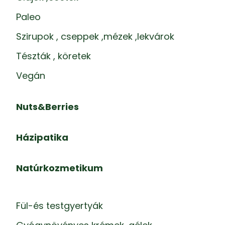
Paleo
Szirupok , cseppek ,mézek ,lekvárok
Tészták , köretek
Vegán
Nuts&Berries
Házipatika
Natúrkozmetikum
Fül-és testgyertyák