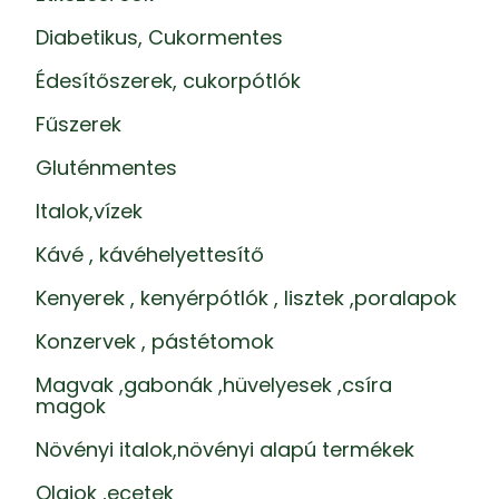
Diabetikus, Cukormentes
Édesítőszerek, cukorpótlók
Fűszerek
Gluténmentes
Italok,vízek
Kávé , kávéhelyettesítő
Kenyerek , kenyérpótlók , lisztek ,poralapok
Konzervek , pástétomok
Magvak ,gabonák ,hüvelyesek ,csíra
magok
Növényi italok,növényi alapú termékek
Olajok ,ecetek