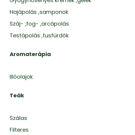
Gyógynövényes krémek ,gélek
Hajápolás ,samponok
Száj- ,fog- ,arcápolás
Testápolás ,tusfürdők
Aromaterápia
Illóolajok
Teák
Szálas
Filteres