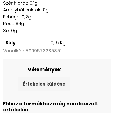
Szénhidrát: 0,1g
Amelyből cukrok: 0g
Fehérje: 0,2g
Rost: 99g
Só: 0g
Súly
0,15 Kg.
Vonalkód:
5999573235351
Vélemények
Értékelés küldése
Ehhez a termékhez még nem készült
értékelés