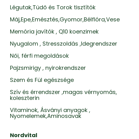
Légutak,Tüdő és Torok tisztítók
Máj,Epe,Emésztés,Gyomor,Bélflóra,Vese
Memória javítók , Q10 koenzimek
Nyugalom , Stresszoldás ,Idegrendszer
Női, férfi megoldások
Pajzsmirigy , nyirokrendszer
Szem és Fül egészsége
Szív és érrendszer ,magas vérnyomás,
koleszterin
Vitaminok, Ásványi anyagok ,
Nyomelemek,Aminosavak
Nordvital