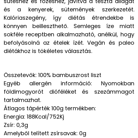
sütéshez és főzéshez, javítva a tészta állagát
és a kenyerek, sütemények szerkezetét.
Kalóriaszegény, így diétás étrendekbe is
könnyen beilleszthető. Semleges íze miatt
sokféle receptben alkalmazható, anélkül, hogy
befolyásolná az ételek ízét. Vegán és paleo
diétákhoz is tökéletes választás.
Összetevők: 100% bambuszrost liszt
Egyéb allergén információ: Nyomokban
földimogyorót dióféléket és szezámmagot
tartalmazhat.
Átlagos tápérték 100g termékben:
Energia: 188Kcal/752Kj
Zsír: 0,3g
Amelyből telített zsírsavak: 0g