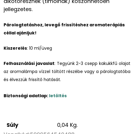
alkotórésznek (timolnak) köszönhetően
jellegzetes.
Párologtatáshoz, levegő frissítéshez aromaterápiás
céllal ajánljuk!
Kiszerelés
: 10 ml/üveg
Felhasználási javaslat
: Tegyünk 2-3 csepp kakukkfű olajat
az aromalámpa vízzel töltött részébe vagy a párologtatóba
és élvezzük frissítő hatását.
Biztonsági adatlap:
letöltés
Súly
0,04 Kg.