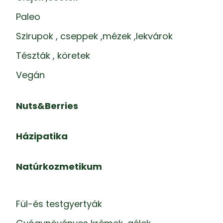
Paleo
Szirupok , cseppek ,mézek ,lekvárok
Tészták , köretek
Vegán
Nuts&Berries
Házipatika
Natúrkozmetikum
Fül-és testgyertyák