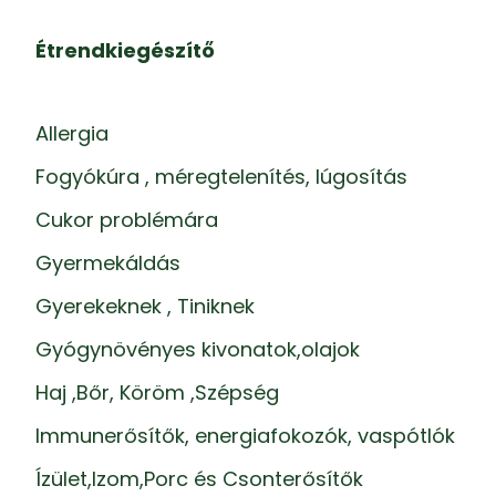
Étrendkiegészítő
Allergia
Fogyókúra , méregtelenítés, lúgosítás
Cukor problémára
Gyermekáldás
Gyerekeknek , Tiniknek
Gyógynövényes kivonatok,olajok
Haj ,Bőr, Köröm ,Szépség
Immunerősítők, energiafokozók, vaspótlók
Ízület,Izom,Porc és Csonterősítők