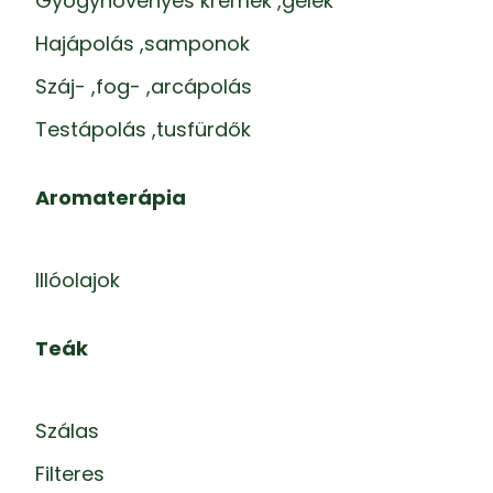
Gyógynövényes krémek ,gélek
Hajápolás ,samponok
Száj- ,fog- ,arcápolás
Testápolás ,tusfürdők
Aromaterápia
Illóolajok
Teák
Szálas
Filteres