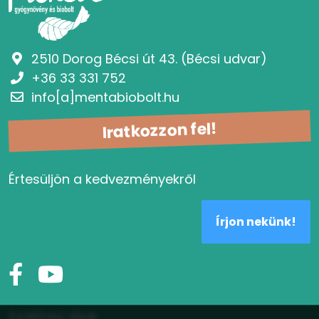
2510 Dorog Bécsi út 43. (Bécsi udvar)
+36 33 331 752
info[a]mentabiobolt.hu
Iratkozzon fel!
Értesüljön a kedvezményekről
Írjon nekünk!
Szállítási díjak