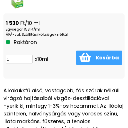
1 530
Ft/10 ml
Egységár 153 Ft/ml
ÁFÁ-val, Szállítási költségek nélkül
Raktáron
Kosárba
x10ml
A kakukkfű alsó, vastagabb, fás szárak nélküli
virágzó hajtásaiból vízgőz-desztillációval
nyerik ki, mintegy 1-3%-os hozammal. Az illóolaj
színtelen, halványsárgás vagy vöröses színű,
illata markáns, fűszeres, a fenolos