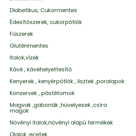
Diabetikus, Cukormentes
Édesítőszerek, cukorpótlók
Fűszerek
Gluténmentes
Italok,vízek
Kávé , kávéhelyettesítő
Kenyerek , kenyérpótlók , lisztek ,poralapok
Konzervek , pástétomok
Magvak ,gabonák ,hüvelyesek ,csíra
magok
Növényi italok,növényi alapú termékek
Olajok ,ecetek