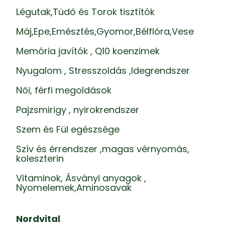
Légutak,Tüdő és Torok tisztítók
Máj,Epe,Emésztés,Gyomor,Bélflóra,Vese
Memória javítók , Q10 koenzimek
Nyugalom , Stresszoldás ,Idegrendszer
Női, férfi megoldások
Pajzsmirigy , nyirokrendszer
Szem és Fül egészsége
Szív és érrendszer ,magas vérnyomás,
koleszterin
Vitaminok, Ásványi anyagok ,
Nyomelemek,Aminosavak
Nordvital