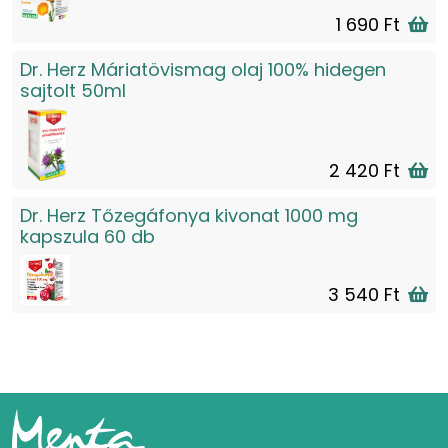
1 690 Ft
Dr. Herz Máriatövismag olaj 100% hidegen
sajtolt 50ml
2 420 Ft
Dr. Herz Tőzegáfonya kivonat 1000 mg
kapszula 60 db
3 540 Ft