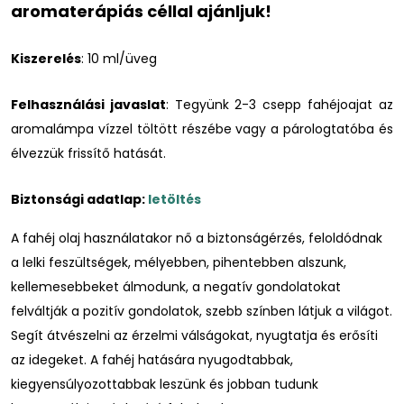
aromaterápiás céllal ajánljuk!
Kiszerelés
: 10 ml/üveg
Felhasználási javaslat
: Tegyünk 2-3 csepp fahéjoajat az
aromalámpa vízzel töltött részébe vagy a párologtatóba és
élvezzük frissítő hatását.
Biztonsági adatlap:
letöltés
A fahéj olaj használatakor nő a biztonságérzés, feloldódnak
a lelki feszültségek, mélyebben, pihentebben
alszunk
,
kellemesebbeket álmodunk, a negatív gondolatokat
felváltják a pozitív gondolatok, szebb színben látjuk a világot.
Segít átvészelni az érzelmi válságokat, nyugtatja és erősíti
az idegeket. A fahéj hatására nyugodtabbak,
kiegyensúlyozottabbak leszünk és jobban tudunk