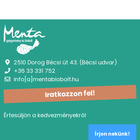
2510 Dorog Bécsi út 43. (Bécsi udvar)
+36 33 331 752
info[a]mentabiobolt.hu
Iratkozzon fel!
Értesüljön a kedvezményekről
Írjon nekünk!