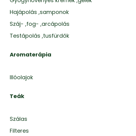
Gyógynövényes krémek ,gélek
Hajápolás ,samponok
Száj- ,fog- ,arcápolás
Testápolás ,tusfürdők
Aromaterápia
Illóolajok
Teák
Szálas
Filteres