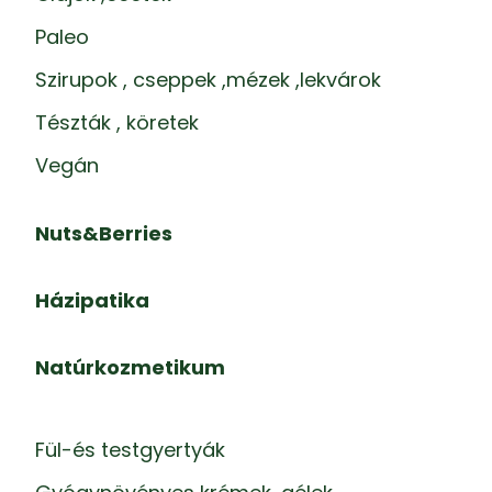
Paleo
Szirupok , cseppek ,mézek ,lekvárok
Tészták , köretek
Vegán
Nuts&Berries
Házipatika
Natúrkozmetikum
Fül-és testgyertyák