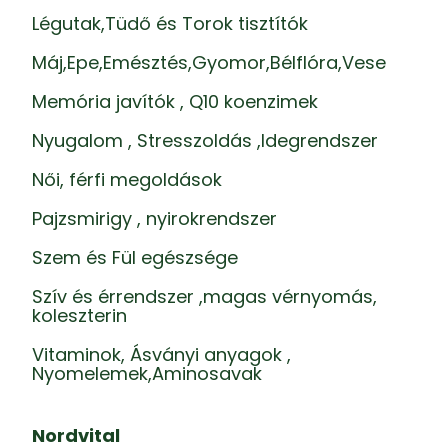
Légutak,Tüdő és Torok tisztítók
Máj,Epe,Emésztés,Gyomor,Bélflóra,Vese
Memória javítók , Q10 koenzimek
Nyugalom , Stresszoldás ,Idegrendszer
Női, férfi megoldások
Pajzsmirigy , nyirokrendszer
Szem és Fül egészsége
Szív és érrendszer ,magas vérnyomás,
koleszterin
Vitaminok, Ásványi anyagok ,
Nyomelemek,Aminosavak
Nordvital