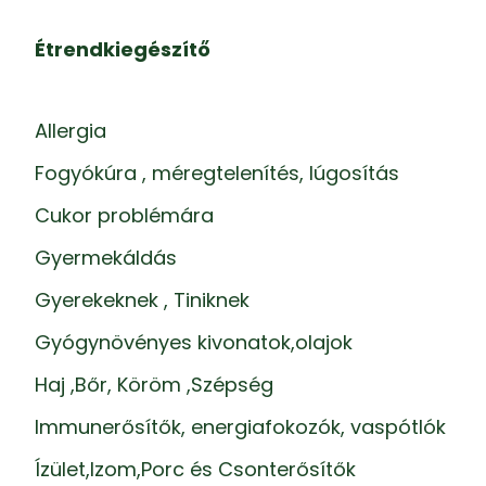
Étrendkiegészítő
Allergia
Fogyókúra , méregtelenítés, lúgosítás
Cukor problémára
Gyermekáldás
Gyerekeknek , Tiniknek
Gyógynövényes kivonatok,olajok
Haj ,Bőr, Köröm ,Szépség
Immunerősítők, energiafokozók, vaspótlók
Ízület,Izom,Porc és Csonterősítők