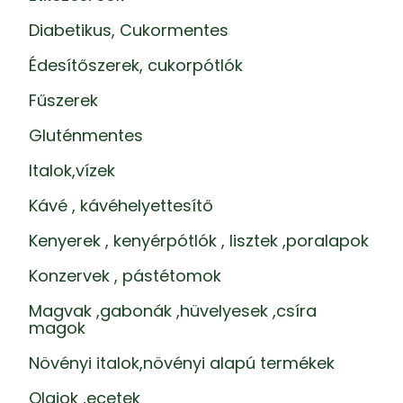
Diabetikus, Cukormentes
Édesítőszerek, cukorpótlók
Fűszerek
Gluténmentes
Italok,vízek
Kávé , kávéhelyettesítő
Kenyerek , kenyérpótlók , lisztek ,poralapok
Konzervek , pástétomok
Magvak ,gabonák ,hüvelyesek ,csíra
magok
Növényi italok,növényi alapú termékek
Olajok ,ecetek