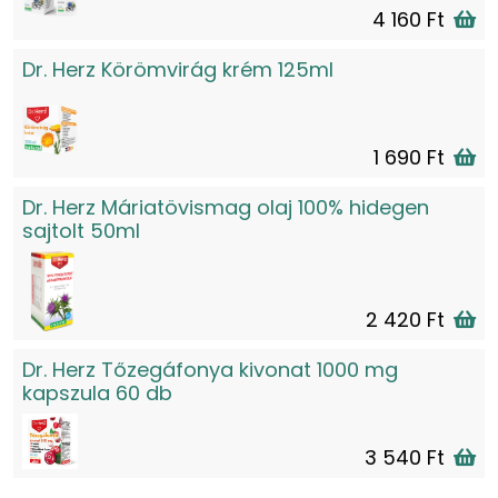
4 160 Ft
Dr. Herz Körömvirág krém 125ml
1 690 Ft
Dr. Herz Máriatövismag olaj 100% hidegen
sajtolt 50ml
2 420 Ft
Dr. Herz Tőzegáfonya kivonat 1000 mg
kapszula 60 db
3 540 Ft