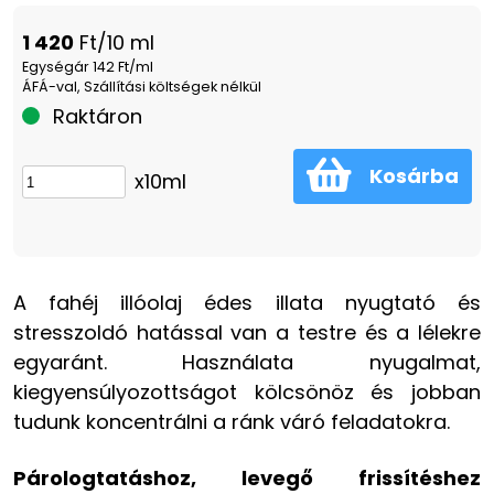
1 420
Ft/10 ml
Egységár 142 Ft/ml
ÁFÁ-val, Szállítási költségek nélkül
Raktáron
Kosárba
x10ml
A fahéj illóolaj édes illata nyugtató és
stresszoldó hatással van a testre és a lélekre
egyaránt. Használata nyugalmat,
kiegyensúlyozottságot kölcsönöz és jobban
tudunk koncentrálni a ránk váró feladatokra.
Párologtatáshoz, levegő frissítéshez