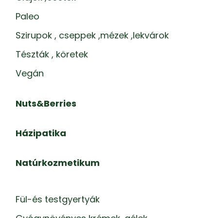
Paleo
Szirupok , cseppek ,mézek ,lekvárok
Tészták , köretek
Vegán
Nuts&Berries
Házipatika
Natúrkozmetikum
Fül-és testgyertyák