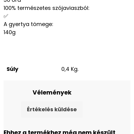
100% természetes szójaviaszból
:
✅
A gyertya tömege
:
140g
Súly
0,4 Kg.
Vélemények
Értékelés küldése
Ehhez a termékhez még nem készült