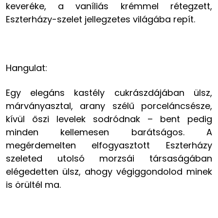
keveréke, a vaníliás krémmel rétegzett,
Eszterházy-szelet jellegzetes világába repít.
Hangulat:
Egy elegáns kastély cukrászdájában ülsz,
márványasztal, arany szélű porceláncsésze,
kívül őszi levelek sodródnak – bent pedig
minden kellemesen barátságos. A
megérdemelten elfogyasztott Eszterházy
szeleted utolsó morzsái társaságában
elégedetten ülsz, ahogy végiggondolod minek
is örültél ma.