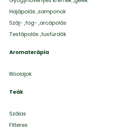
Gyógynövényes krémek ,gélek
Hajápolás ,samponok
Száj- ,fog- ,arcápolás
Testápolás ,tusfürdők
Aromaterápia
Illóolajok
Teák
Szálas
Filteres