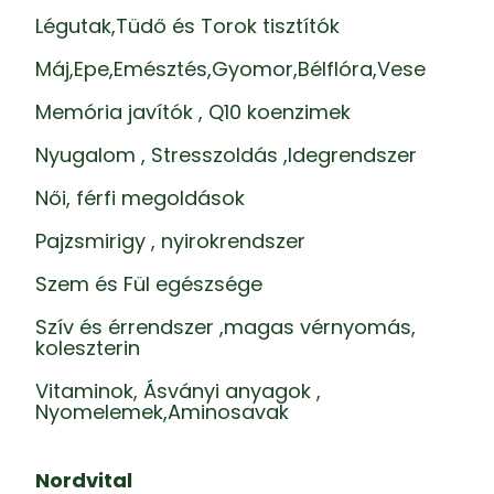
Légutak,Tüdő és Torok tisztítók
Máj,Epe,Emésztés,Gyomor,Bélflóra,Vese
Memória javítók , Q10 koenzimek
Nyugalom , Stresszoldás ,Idegrendszer
Női, férfi megoldások
Pajzsmirigy , nyirokrendszer
Szem és Fül egészsége
Szív és érrendszer ,magas vérnyomás,
koleszterin
Vitaminok, Ásványi anyagok ,
Nyomelemek,Aminosavak
Nordvital