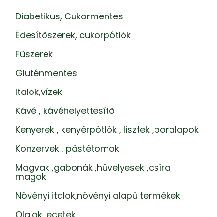
Diabetikus, Cukormentes
Édesítőszerek, cukorpótlók
Fűszerek
Gluténmentes
Italok,vízek
Kávé , kávéhelyettesítő
Kenyerek , kenyérpótlók , lisztek ,poralapok
Konzervek , pástétomok
Magvak ,gabonák ,hüvelyesek ,csíra
magok
Növényi italok,növényi alapú termékek
Olajok ,ecetek