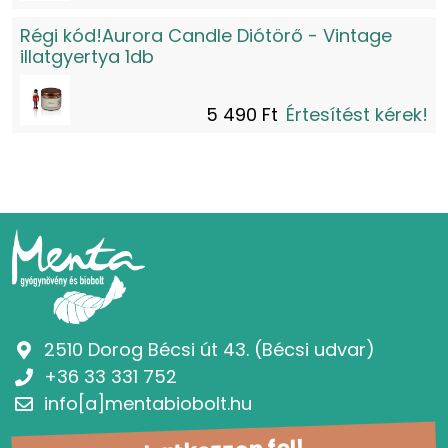
Régi kód!Aurora Candle Diótörő - Vintage
illatgyertya 1db
5 490 Ft
Értesítést kérek!
2510 Dorog Bécsi út 43. (Bécsi udvar)
+36 33 331 752
info[a]mentabiobolt.hu