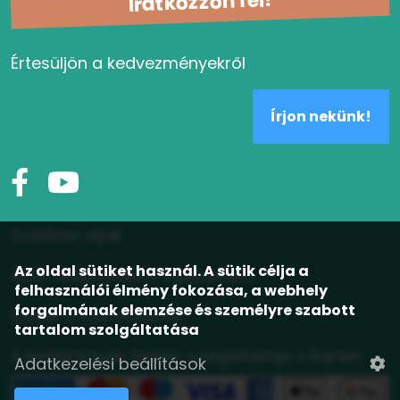
Iratkozzon fel!
Értesüljön a kedvezményekről
Írjon nekünk!
Szállítási díjak
Az oldal sütiket használ. A sütik célja a
ÁSZF, adatvédelmi tájékoztató
felhasználói élmény fokozása, a webhely
forgalmának elemzése és személyre szabott
Elállás a szerződéstől
tartalom szolgáltatása
A bankkártyás fizetés szolgáltatója a Barion
Adatkezelési beállítások