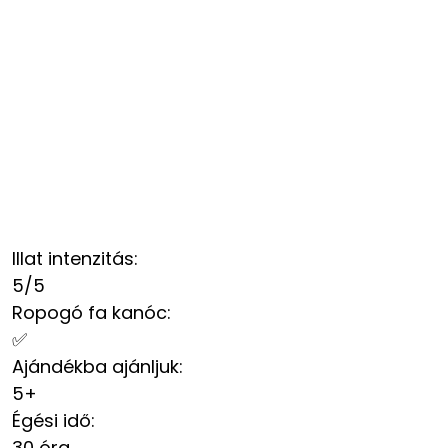
Illat intenzitás
:
5/5
Ropogó fa kanóc
:
✅
Ajándékba ajánljuk
:
5+
Égési idő
:
30 óra