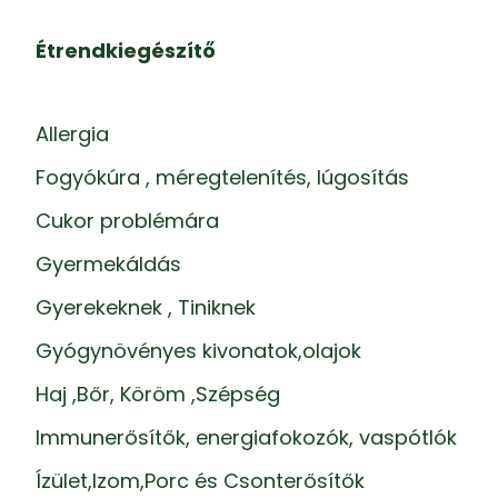
Étrendkiegészítő
Allergia
Fogyókúra , méregtelenítés, lúgosítás
Cukor problémára
Gyermekáldás
Gyerekeknek , Tiniknek
Gyógynövényes kivonatok,olajok
Haj ,Bőr, Köröm ,Szépség
Immunerősítők, energiafokozók, vaspótlók
Ízület,Izom,Porc és Csonterősítők