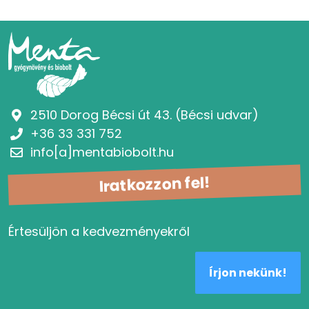
2510 Dorog Bécsi út 43. (Bécsi udvar)
+36 33 331 752
info[a]mentabiobolt.hu
Iratkozzon fel!
Értesüljön a kedvezményekről
Írjon nekünk!