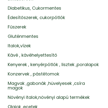
Diabetikus, Cukormentes
Édesítőszerek, cukorpótlók
Fűszerek
Gluténmentes
Italok,vízek
Kávé , kávéhelyettesítő
Kenyerek , kenyérpótlók , lisztek ,poralapok
Konzervek , pástétomok
Magvak ,gabonák ,hüvelyesek ,csíra
magok
Növényi italok,növényi alapú termékek
Olajok ,ecetek