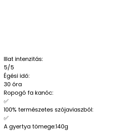
Illat intenzitás
:
5/5
Égési idő
:
30 óra
Ropogó fa kanóc
:
✅
100% természetes szójaviaszból
:
✅
A gyertya tömege
:140g