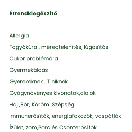
Étrendkiegészítő
Allergia
Fogyókúra , méregtelenítés, lúgosítás
Cukor problémára
Gyermekáldás
Gyerekeknek , Tiniknek
Gyógynövényes kivonatok,olajok
Haj ,Bőr, Köröm ,Szépség
Immunerősítők, energiafokozók, vaspótlók
Ízület,Izom,Porc és Csonterősítők