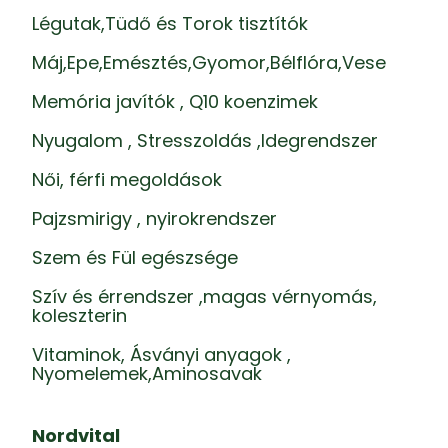
Légutak,Tüdő és Torok tisztítók
Máj,Epe,Emésztés,Gyomor,Bélflóra,Vese
Memória javítók , Q10 koenzimek
Nyugalom , Stresszoldás ,Idegrendszer
Női, férfi megoldások
Pajzsmirigy , nyirokrendszer
Szem és Fül egészsége
Szív és érrendszer ,magas vérnyomás,
koleszterin
Vitaminok, Ásványi anyagok ,
Nyomelemek,Aminosavak
Nordvital