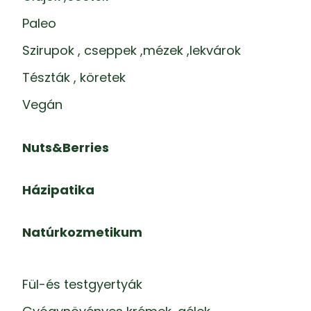
Paleo
Szirupok , cseppek ,mézek ,lekvárok
Tészták , köretek
Vegán
Nuts&Berries
Házipatika
Natúrkozmetikum
Fül-és testgyertyák