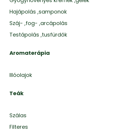
Gyógynövényes krémek ,gélek
Hajápolás ,samponok
Száj- ,fog- ,arcápolás
Testápolás ,tusfürdők
Aromaterápia
Illóolajok
Teák
Szálas
Filteres