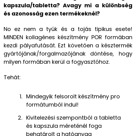
kapszula/tabletta? Avagy mi a különbség
és azonosság ezen termékeknél?
No ez nem a tyúk és a tojás tipikus esete!
MINDEN kollagénes készítmény POR formában
kezdi pályafutását. Ezt követően a késztermék
gyártójának/forgalmazójának döntése, hogy
milyen formában kerül a fogyasztóhoz.
Tehát:
Mindegyik felsorolt készítmény pro
formátumból indul!
Kivitelezési szempontból a tabletta
és kapszula méreténél foga
behatárolt a hatóanyag