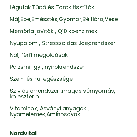
Légutak,Tüdő és Torok tisztítók
Máj,Epe,Emésztés,Gyomor,Bélflóra,Vese
Memória javítók , Q10 koenzimek
Nyugalom , Stresszoldás ,Idegrendszer
Női, férfi megoldások
Pajzsmirigy , nyirokrendszer
Szem és Fül egészsége
Szív és érrendszer ,magas vérnyomás,
koleszterin
Vitaminok, Ásványi anyagok ,
Nyomelemek,Aminosavak
Nordvital