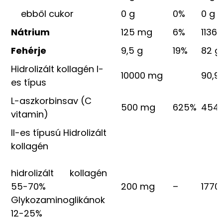
ebből cukor
0 g
0%
0 g
Nátrium
125 mg
6%
1136
Fehérje
9,5 g
19%
82 g
Hidrolizált kollagén I-
10000 mg
90,9
es típus
L-aszkorbinsav (C
500 mg
625%
454
vitamin)
II-es típusú Hidrolizált
kollagén
hidrolizált kollagén
55-70%
200 mg
–
1770
Glykozaminoglikánok
12-25%