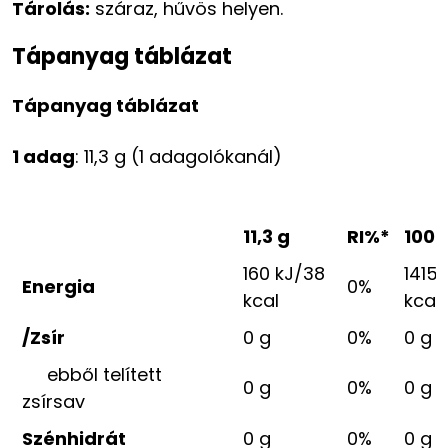
Tárolás:
száraz, hűvös helyen.
Tápanyag táblázat
Tápanyag táblázat
1 adag
: 11,3 g (1 adagolókanál)
11,3 g
RI%*
100 
160 kJ/38
1415
Energia
0%
kcal
kcal
/Zsír
0 g
0%
0 g
ebből telített
0 g
0%
0 g
zsírsav
Szénhidrát
0 g
0%
0 g