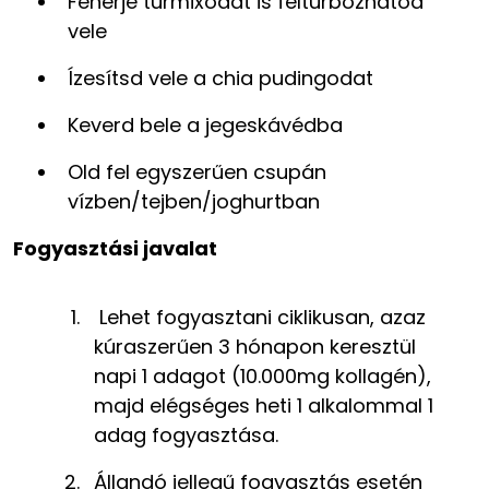
Fehérje turmixodat is feltúrbózhatod
vele
Ízesítsd vele a chia pudingodat
Keverd bele a jegeskávédba
Old fel egyszerűen csupán
vízben/tejben/joghurtban​​​
Fogyasztási javalat
Lehet fogyasztani ciklikusan, azaz
kúraszerűen 3 hónapon keresztül
napi 1 adagot (10.000mg kollagén),
majd elégséges heti 1 alkalommal 1
adag fogyasztása.
Állandó jellegű fogyasztás esetén