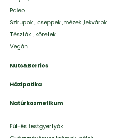
Paleo
Szirupok , cseppek ,mézek ,lekvárok
Tészták , köretek
Vegán
Nuts&Berries
Házipatika
Natúrkozmetikum
Fül-és testgyertyák