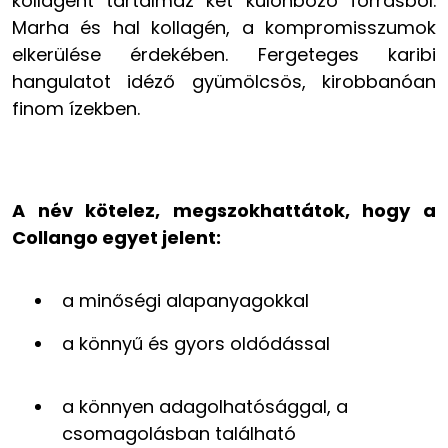
kollagént tartalmaz két különböző forrásból.
Marha és hal kollagén, a kompromisszumok
elkerülése érdekében. Fergeteges karibi
hangulatot idéző gyümölcsös, kirobbanóan
finom ízekben.
A név kötelez, megszokhattátok, hogy a
Collango egyet jelent:
a minőségi alapanyagokkal
a könnyű és gyors oldódással
a könnyen adagolhatósággal, a
csomagolásban található