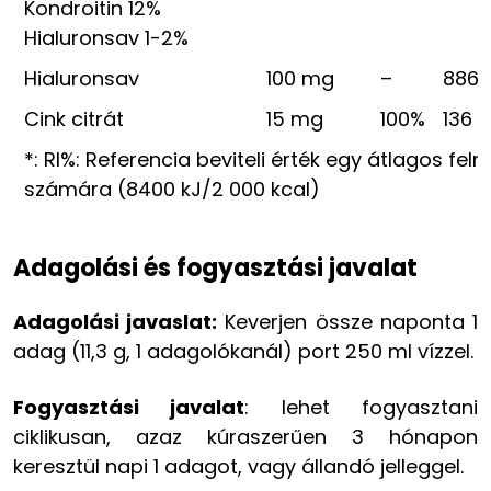
Kondroitin 12%
Hialuronsav 1-2%
Hialuronsav
100 mg
–
886
Cink citrát
15 mg
100%
136 
*: RI%: Referencia beviteli érték egy átlagos feln
számára (8400 kJ/2 000 kcal)
Adagolási és fogyasztási javalat
Adagolási javaslat:
Keverjen össze naponta 1
adag (11,3 g, 1 adagolókanál) port 250 ml vízzel.
Fogyasztási javalat
: lehet fogyasztani
ciklikusan, azaz kúraszerűen 3 hónapon
keresztül napi 1 adagot, vagy állandó jelleggel.