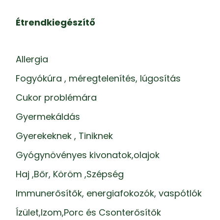
Étrendkiegészítő
Allergia
Fogyókúra , méregtelenítés, lúgosítás
Cukor problémára
Gyermekáldás
Gyerekeknek , Tiniknek
Gyógynövényes kivonatok,olajok
Haj ,Bőr, Köröm ,Szépség
Immunerősítők, energiafokozók, vaspótlók
Ízület,Izom,Porc és Csonterősítők