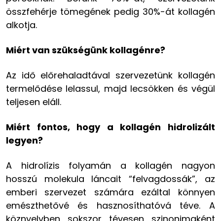
összfehérje tömegének pedig 30%-át kollagén
alkotja.
Miért van szükségünk kollagénre?
Az idő előrehaladtával szervezetünk kollagén
termelődése lelassul, majd lecsökken és végül
teljesen eláll.
Miért fontos, hogy a kollagén hidrolizált
legyen?
A hidrolízis folyamán a kollagén nagyon
hosszú molekula láncait “felvagdossák”, az
emberi szervezet számára ezáltal könnyen
emészthetővé és hasznosíthatóvá téve. A
köznyelvben sokszor tévesen szinonimaként