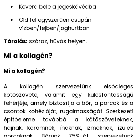
Keverd bele a jegeskávédba
Old fel egyszerűen csupán
vízben/tejben/joghurtban​​​
Tárolás:
száraz, hűvös helyen.
Mi a kollagén?
Mi a kollagén?
A kollagén szervezetünk elsődleges
kötőszövete, valamit egy kulcsfontosságú
fehérjéje, amely biztosítja a bőr, a porcok és a
csontok kohézióját, rugalmasságát. Szerkezeti
építőeleme továbbá a kötőszöveteknek,
hajnak, körömnek, ínaknak, izmoknak, ízületi
porcoknak. Bőrünk 75%-át, szervezetünk