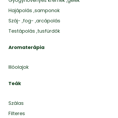
Gyógynövényes krémek ,gélek
Hajápolás ,samponok
Száj- ,fog- ,arcápolás
Testápolás ,tusfürdők
Aromaterápia
Illóolajok
Teák
Szálas
Filteres