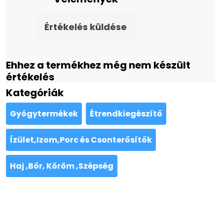
Értékelés küldése
Ehhez a termékhez még nem készült
értékelés
Kategóriák
Gyógytermékek
Étrendkiegészítő
Ízület,Izom,Porc és Csonterősítők
Haj ,Bőr, Köröm ,Szépség