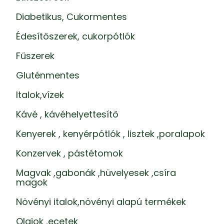
Diabetikus, Cukormentes
Édesítőszerek, cukorpótlók
Fűszerek
Gluténmentes
Italok,vízek
Kávé , kávéhelyettesítő
Kenyerek , kenyérpótlók , lisztek ,poralapok
Konzervek , pástétomok
Magvak ,gabonák ,hüvelyesek ,csíra
magok
Növényi italok,növényi alapú termékek
Olajok ,ecetek