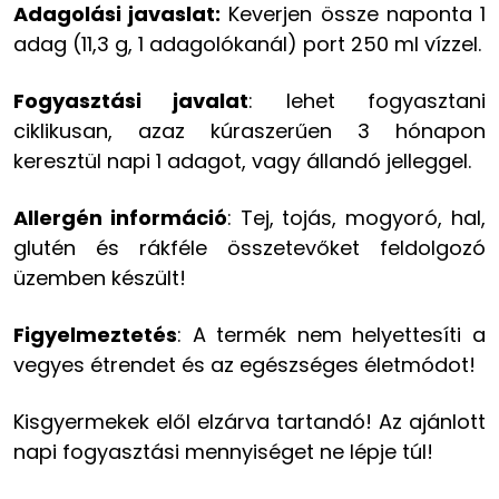
Adagolási javaslat:
Keverjen össze naponta 1
adag (11,3 g, 1 adagolókanál) port 250 ml vízzel.
Fogyasztási javalat
: lehet fogyasztani
ciklikusan, azaz kúraszerűen 3 hónapon
keresztül napi 1 adagot, vagy állandó jelleggel.
Allergén információ
: Tej, tojás, mogyoró, hal,
glutén és rákféle összetevőket feldolgozó
üzemben készült!
Figyelmeztetés
: A termék nem helyettesíti a
vegyes étrendet és az egészséges életmódot!
Kisgyermekek elől elzárva tartandó! Az ajánlott
napi fogyasztási mennyiséget ne lépje túl!