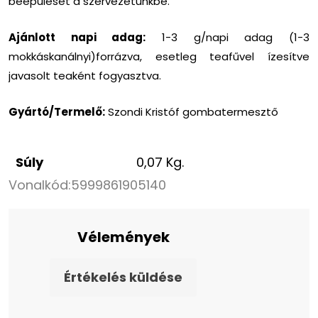
beépülését a szervezetünkbe.
Ajánlott napi adag:
1-3 g/napi adag (1-3
mokkáskanálnyi)forrázva, esetleg teafűvel ízesítve
javasolt teaként fogyasztva.
Gyártó/Termelő:
Szondi Kristóf gombatermesztő
Súly
0,07 Kg.
Vonalkód:
5999861905140
Vélemények
Értékelés küldése