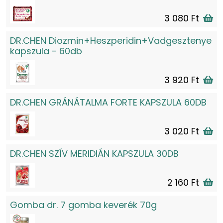
3 080 Ft
DR.CHEN Diozmin+Heszperidin+Vadgesztenye
kapszula - 60db
3 920 Ft
DR.CHEN GRÁNÁTALMA FORTE KAPSZULA 60DB
3 020 Ft
DR.CHEN SZÍV MERIDIÁN KAPSZULA 30DB
2 160 Ft
Gomba dr. 7 gomba keverék 70g