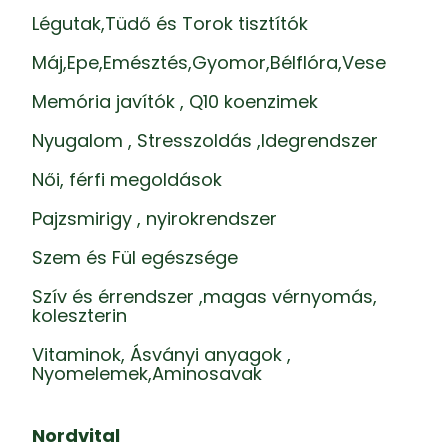
Légutak,Tüdő és Torok tisztítók
Máj,Epe,Emésztés,Gyomor,Bélflóra,Vese
Memória javítók , Q10 koenzimek
Nyugalom , Stresszoldás ,Idegrendszer
Női, férfi megoldások
Pajzsmirigy , nyirokrendszer
Szem és Fül egészsége
Szív és érrendszer ,magas vérnyomás,
koleszterin
Vitaminok, Ásványi anyagok ,
Nyomelemek,Aminosavak
Nordvital