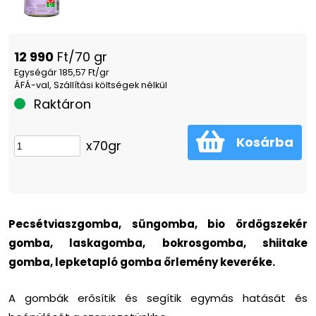
12 990
Ft/70 gr
Egységár 185,57 Ft/gr
ÁFÁ-val, Szállítási költségek nélkül
Raktáron
Kosárba
x70gr
Pecsétviaszgomba, süngomba, bio ördögszekér
gomba, laskagomba, bokrosgomba, shiitake
gomba, lepketapló gomba őrlemény keveréke.
A gombák erősítik és segítik egymás hatását és