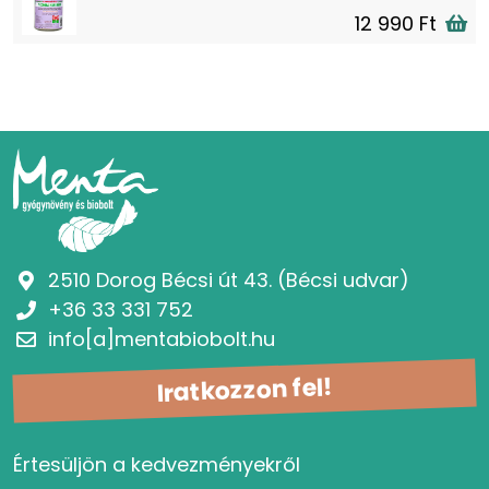
12 990 Ft
2510 Dorog Bécsi út 43. (Bécsi udvar)
+36 33 331 752
info[a]mentabiobolt.hu
Iratkozzon fel!
Értesüljön a kedvezményekről