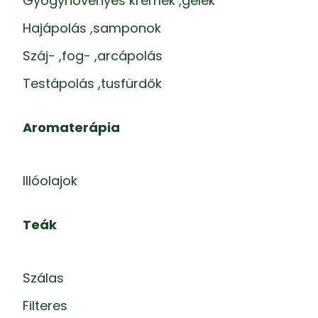
Gyógynövényes krémek ,gélek
Hajápolás ,samponok
Száj- ,fog- ,arcápolás
Testápolás ,tusfürdők
Aromaterápia
Illóolajok
Teák
Szálas
Filteres