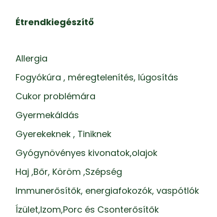
Étrendkiegészítő
Allergia
Fogyókúra , méregtelenítés, lúgosítás
Cukor problémára
Gyermekáldás
Gyerekeknek , Tiniknek
Gyógynövényes kivonatok,olajok
Haj ,Bőr, Köröm ,Szépség
Immunerősítők, energiafokozók, vaspótlók
Ízület,Izom,Porc és Csonterősítők