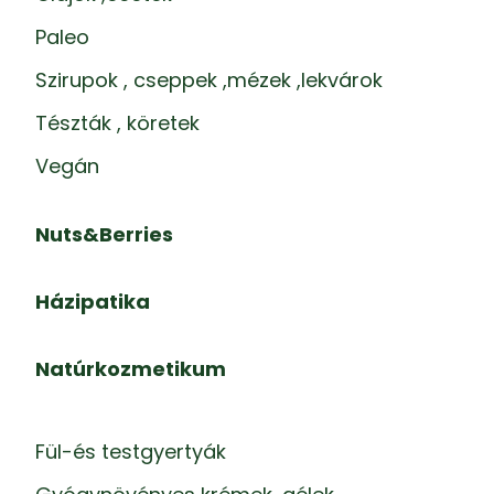
Paleo
Szirupok , cseppek ,mézek ,lekvárok
Tészták , köretek
Vegán
Nuts&Berries
Házipatika
Natúrkozmetikum
Fül-és testgyertyák