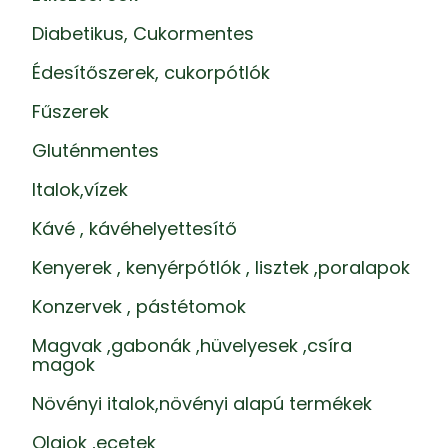
Diabetikus, Cukormentes
Édesítőszerek, cukorpótlók
Fűszerek
Gluténmentes
Italok,vízek
Kávé , kávéhelyettesítő
Kenyerek , kenyérpótlók , lisztek ,poralapok
Konzervek , pástétomok
Magvak ,gabonák ,hüvelyesek ,csíra
magok
Növényi italok,növényi alapú termékek
Olajok ,ecetek