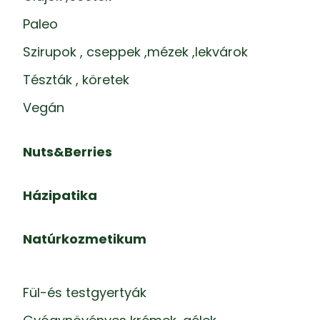
Paleo
Szirupok , cseppek ,mézek ,lekvárok
Tészták , köretek
Vegán
Nuts&Berries
Házipatika
Natúrkozmetikum
Fül-és testgyertyák