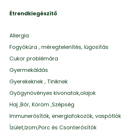
Étrendkiegészítő
Allergia
Fogyókúra , méregtelenítés, lúgosítás
Cukor problémára
Gyermekáldás
Gyerekeknek , Tiniknek
Gyógynövényes kivonatok,olajok
Haj ,Bőr, Köröm ,Szépség
Immunerősítők, energiafokozók, vaspótlók
Ízület,Izom,Porc és Csonterősítők