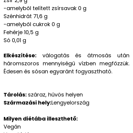
Zsír 2,9 g
-amelyből telített zsírsavak 0 g
Szénhidrát 71,6 g
-amelyből cukrok 0 g
Fehérje 10,5 g
Só 0,01 g
Elkészítése:
válogatás és átmosás után
háromszoros mennyiségű vízben megfőzzük.
Édesen és sósan egyaránt fogyasztható.
Tárolás:
száraz, hűvös helyen
Származási hely:
Lengyelország
Milyen diétába illeszthető:
Vegán