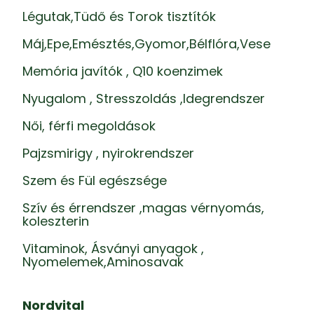
Légutak,Tüdő és Torok tisztítók
Máj,Epe,Emésztés,Gyomor,Bélflóra,Vese
Memória javítók , Q10 koenzimek
Nyugalom , Stresszoldás ,Idegrendszer
Női, férfi megoldások
Pajzsmirigy , nyirokrendszer
Szem és Fül egészsége
Szív és érrendszer ,magas vérnyomás,
koleszterin
Vitaminok, Ásványi anyagok ,
Nyomelemek,Aminosavak
Nordvital