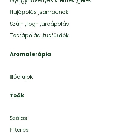
Gyógynövényes krémek ,gélek
Hajápolás ,samponok
Száj- ,fog- ,arcápolás
Testápolás ,tusfürdők
Aromaterápia
Illóolajok
Teák
Szálas
Filteres