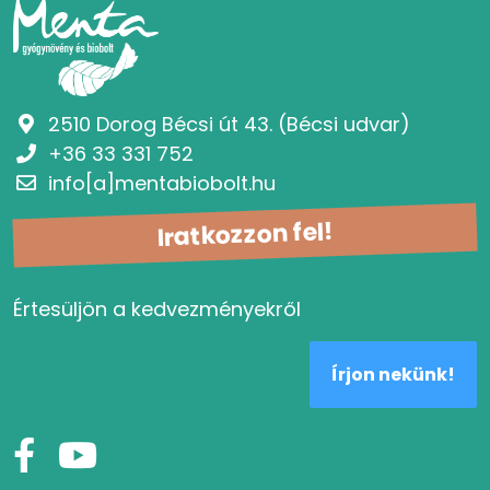
2510 Dorog Bécsi út 43. (Bécsi udvar)
+36 33 331 752
info[a]mentabiobolt.hu
Iratkozzon fel!
Értesüljön a kedvezményekről
Írjon nekünk!