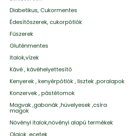
Diabetikus, Cukormentes
Édesítőszerek, cukorpótlók
Fűszerek
Gluténmentes
Italok,vízek
Kávé , kávéhelyettesítő
Kenyerek , kenyérpótlók , lisztek ,poralapok
Konzervek , pástétomok
Magvak ,gabonák ,hüvelyesek ,csíra
magok
Növényi italok,növényi alapú termékek
Olajok ,ecetek