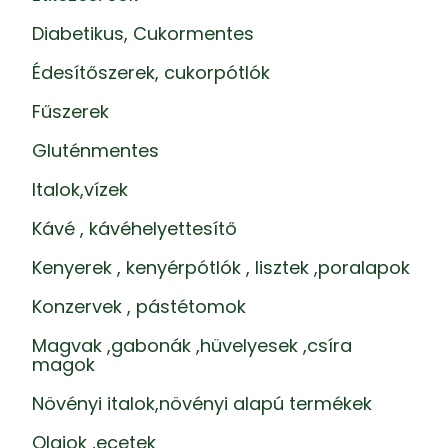
Diabetikus, Cukormentes
Édesítőszerek, cukorpótlók
Fűszerek
Gluténmentes
Italok,vízek
Kávé , kávéhelyettesítő
Kenyerek , kenyérpótlók , lisztek ,poralapok
Konzervek , pástétomok
Magvak ,gabonák ,hüvelyesek ,csíra
magok
Növényi italok,növényi alapú termékek
Olajok ,ecetek