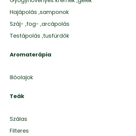
Gyógynövényes krémek ,gélek
Hajápolás ,samponok
Száj- ,fog- ,arcápolás
Testápolás ,tusfürdők
Aromaterápia
Illóolajok
Teák
Szálas
Filteres