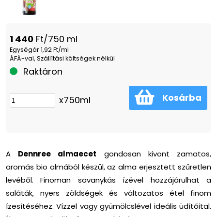
1 440
Ft/750 ml
Egységár 1,92 Ft/ml
ÁFÁ-val, Szállítási költségek nélkül
Raktáron
Kosárba
x750ml
A
Dennree almaecet
gondosan kivont zamatos,
aromás bio almából készül, az alma erjesztett szűretlen
levéből. Finoman savanykás ízével hozzájárulhat a
saláták, nyers zöldségek és változatos étel finom
ízesítéséhez. Vízzel vagy gyümölcslével ideális üdítőital.