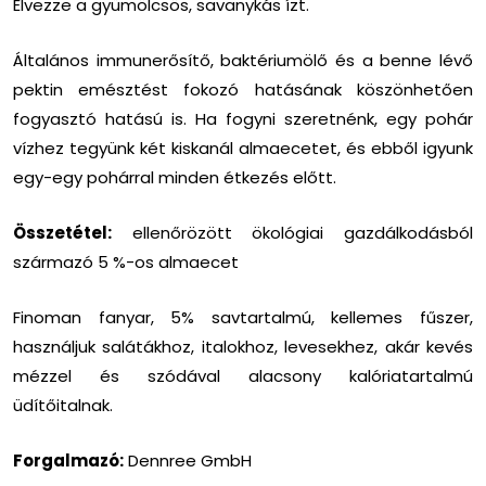
Élvezze a gyümölcsös, savanykás ízt.
Általános immunerősítő, baktériumölő és a benne lévő
pektin emésztést fokozó hatásának köszönhetően
fogyasztó hatású is. Ha fogyni szeretnénk, egy pohár
vízhez tegyünk két kiskanál almaecetet, és ebből igyunk
egy-egy pohárral minden étkezés előtt.
Összetétel:
ellenőrözött ökológiai gazdálkodásból
származó 5 %-os almaecet
Finoman fanyar, 5% savtartalmú, kellemes fűszer,
használjuk salátákhoz, italokhoz, levesekhez, akár kevés
mézzel és szódával alacsony kalóriatartalmú
üdítőitalnak.
Forgalmazó:
Dennree GmbH