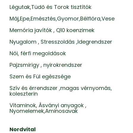
Légutak,Tüdő és Torok tisztítók
Máj,Epe,Emésztés,Gyomor,Bélflóra,Vese
Memória javítók , Q10 koenzimek
Nyugalom , Stresszoldás ,Idegrendszer
Női, férfi megoldások
Pajzsmirigy , nyirokrendszer
Szem és Fül egészsége
Szív és érrendszer ,magas vérnyomás,
koleszterin
Vitaminok, Ásványi anyagok ,
Nyomelemek,Aminosavak
Nordvital