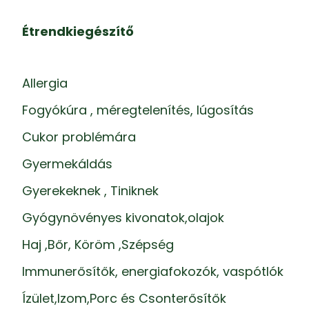
Étrendkiegészítő
Allergia
Fogyókúra , méregtelenítés, lúgosítás
Cukor problémára
Gyermekáldás
Gyerekeknek , Tiniknek
Gyógynövényes kivonatok,olajok
Haj ,Bőr, Köröm ,Szépség
Immunerősítők, energiafokozók, vaspótlók
Ízület,Izom,Porc és Csonterősítők