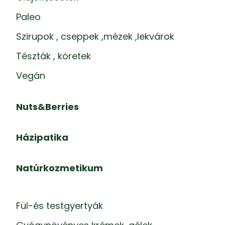
Paleo
Szirupok , cseppek ,mézek ,lekvárok
Tészták , köretek
Vegán
Nuts&Berries
Házipatika
Natúrkozmetikum
Fül-és testgyertyák