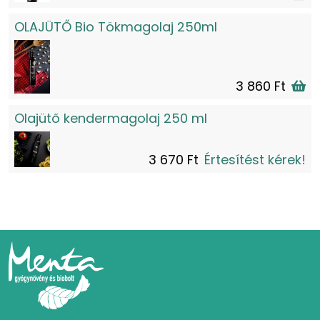
OLAJÜTŐ Bio Tökmagolaj 250ml
3 860 Ft
Olajütő kendermagolaj 250 ml
3 670 Ft
Értesítést kérek!