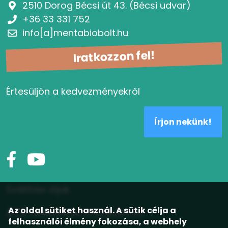
2510 Dorog Bécsi út 43. (Bécsi udvar)
+36 33 331 752
info[a]mentabiobolt.hu
Iratkozzon fel!
Értesüljön a kedvezményekről
Írjon nekünk!
Szállítási díjak
Az oldal sütiket használ. A sütik célja a
ÁSZF, adatvédelmi tájékoztató
felhasználói élmény fokozása, a webhely