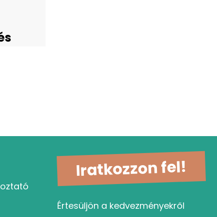
és
Iratkozzon fel!
koztató
Értesüljön a kedvezményekről