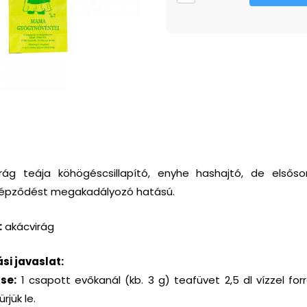
rág teája köhögéscsillapító, enyhe hashajtó, de elsőso
épződést megakadályozó hatású.
:
akácvirág
si javaslat:
se:
1 csapott evőkanál (kb. 3 g) teafüvet 2,5 dl vízzel forr
rjük le.