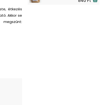
840 Ft
ste, étkezés
ható.
Akkor se
 megszűnt: