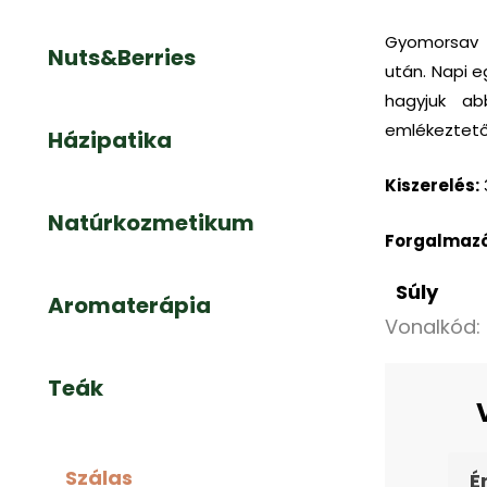
Gyomorsav t
Nuts&Berries
után. Napi 
hagyjuk a
emlékeztető
Házipatika
Kiszerelés:
Natúrkozmetikum
Forgalmazó
Súly
Aromaterápia
Vonalkód:
Teák
Szálas
É