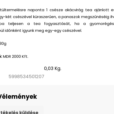
últermelésre naponta 1 csésze akácvirág tea ajánlott e
egy-két csészével kúraszerűen, a panaszok megszűnéséig i
bba teljesen a tea fogyasztását, ha a gyomorégés
ül időnként igyunk meg egy-egy csészével.
30g
:
MDR 2000 Kft.
0,03 Kg.
5998534501207
Vélemények
rtékelés küldése