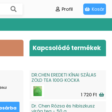
Profil
Kosár
Kapcsolódó termékek
DR.CHEN EREDETI KÍNAI SZÁLAS
ZÖLD TEA 100G KOCKA
élkül
1 720 Ft
Dr. Chen Rózsa és hibiszkusz
osárba
virág tea - 50 g