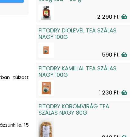
2 290 Ft
FITODRY DIOLEVÉL TEA SZÁLAS
NAGY 100G
590 Ft
FITODRY KAMILLAL TEA SZÁLAS
NAGY 100G
rban túlzott
1 230 Ft
FITODRY KÖRÖMVIRÁG TEA
SZÁLAS NAGY 80G
ázzunk le, 15