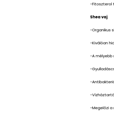
-Fitoszterol 
Shea vaj
-Organikus s
-Kiválóan hid
-A mélyebb 
-Gyulladáscs
-Antibakteriá
-Vízháztartá
-Megelőzi a 