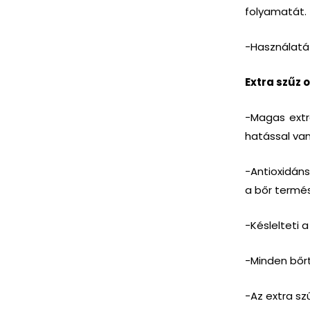
folyamatát.
-Használatát
Extra szűz o
-Magas extra
hatással van
-Antioxidán
a bőr termé
-Késlelteti 
-Minden bőrt
-Az extra szű