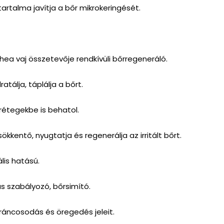
tartalma javítja a bőr mikrokeringését.
hea vaj összetevője rendkívüli bőrregeneráló.
ratálja, táplálja a bőrt.
rétegekbe is behatol.
ökkentő, nyugtatja és regenerálja az irritált bőrt.
lis hatású.
s szabályozó, bőrsimító.
ráncosodás és öregedés jeleit.