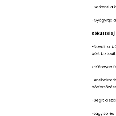
-Serkenti a 
-Gyógyítja a
Kókuszolaj
-Növeli a b
bőrt biztosít
x-Könnyen fel
-Antibakter
bőrfertőzése
-Segít a szár
-Lágyító és 