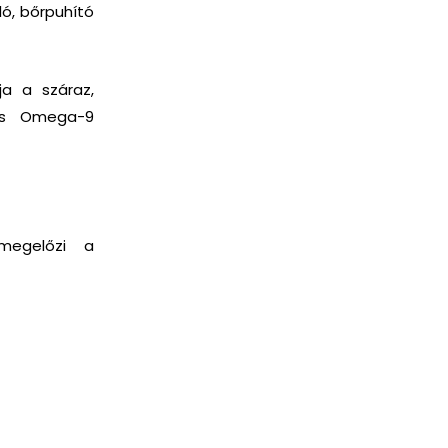
ló, bőrpuhító
ja a száraz,
gas Omega-9
 megelőzi a