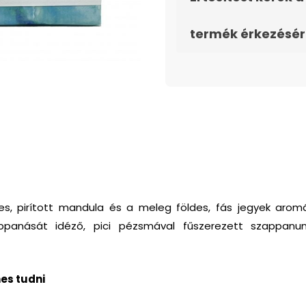
termék érkezésér
s, pirított mandula és a meleg földes, fás jegyek aromá
ppanását idéző, pici pézsmával fűszerezett szappanun
es tudni