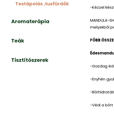
Testápolás ,tusfürdők
-Kézzel kész
MANDULA-SH
Aromaterápia
melyekből pá
Teák
FŐBB ÖSSZ
Édesmandul
Tisztítószerek
-Gazdag édesm
-Enyhén gyu
-Bőrhidratál
-Védi a bőrt