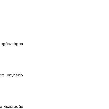
t egészséges
t az enyhébb
 a kiszáradás