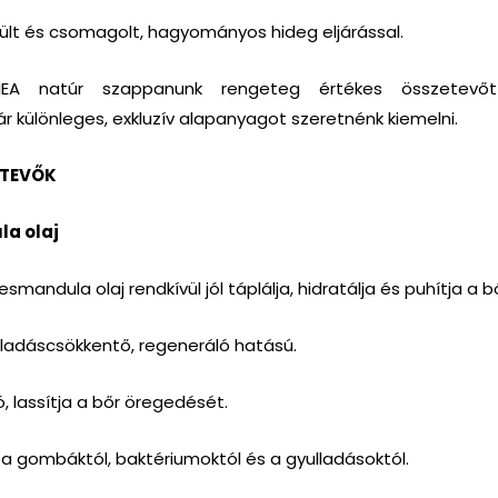
ült és csomagolt, hagyományos hideg eljárással.
EA natúr szappanunk rengeteg értékes összetevőt
r különleges, exkluzív alapanyagot szeretnénk kiemelni.
ETEVŐK
a olaj
andula olaj rendkívül jól táplálja, hidratálja és puhítja a bő
lladáscsökkentő, regeneráló hatású.
ó, lassítja a bőr öregedését.
 a gombáktól, baktériumoktól és a gyulladásoktól.