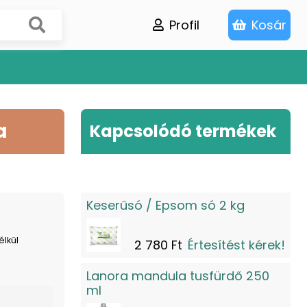
Profil
Kosár
a
Kapcsolódó termékek
Keserűsó / Epsom só 2 kg
élkül
2 780 Ft
Értesítést kérek!
Lanora mandula tusfürdő 250
ml