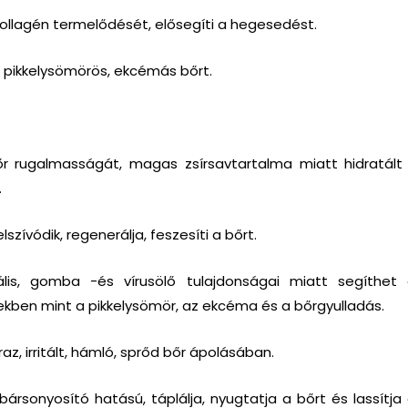
kollagén termelődését, elősegíti a hegesedést.
 pikkelysömörös, ekcémás bőrt.
őr rugalmasságát, magas zsírsavtartalma miatt hidratál
.
szívódik, regenerálja, feszesíti a bőrt.
iális, gomba -és vírusölő tulajdonságai miatt segíthe
kben mint a pikkelysömör, az ekcéma és a bőrgyulladás.
az, irritált, hámló, sprőd bőr ápolásában.
bársonyosító hatású, táplálja, nyugtatja a bőrt és lassítja