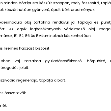
en minden bőrtípusra készült szappan, mely feszesítő, táplá
k köszönhetően gyönyörű, ápolt bőrt eredményez.
esmadula olaj tartalma rendkívül jól táplálja és puhít
őrt. Az egyik leghatékonyabb védelmező olaj, ma
lmának, B1, B2, B6 és E vitaminoknak köszönhetően.
s, krémes habzást biztosít.
 shea vaj tartalma gyulladáscsökkentő, bőrpuhító,
öregedés jeleit.
zívódik, regenerálja, táplálja a bőrt.
s összetevők.
mék.