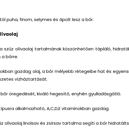
ól puha, finom, selymes és ápolt lesz a bőr.
lívaolaj
 szűz olívaolaj tartalmának köszönhetően tápláló, hidratá
 a bőrre.
sokban gazdag olaj, a bőr mélyebb rétegeibe hat és egyensú
szetes vízháztartását.
a bőr öregedését, kiváló hegesítő, enyhén gyulladásgátló.
ípusra alkalmazható, A,C,D,E vitaminokban gazdag.
z olívaolaj linolsav és zsírsav tartalma segíti a bőr hidratált