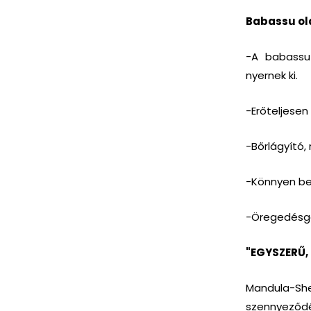
Babassu ol
-A babassu
nyernek ki.
-Erőteljesen
-Bőrlágyító,
-Könnyen bes
-Öregedésgá
"EGYSZERŰ, 
Mandula-She
szennyeződé