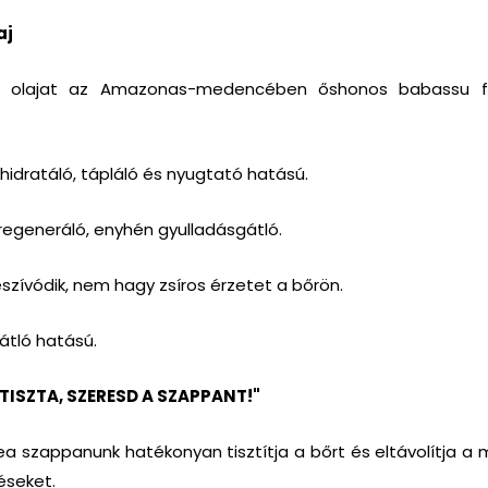
aj
 olajat az Amazonas-medencében őshonos babassu f
 hidratáló, tápláló és nyugtató hatású.
 regeneráló, enyhén gyulladásgátló.
zívódik, nem hagy zsíros érzetet a bőrön.
tló hatású.
TISZTA, SZERESD A SZAPPANT!"
a szappanunk hatékonyan tisztítja a bőrt és eltávolítja a
seket.