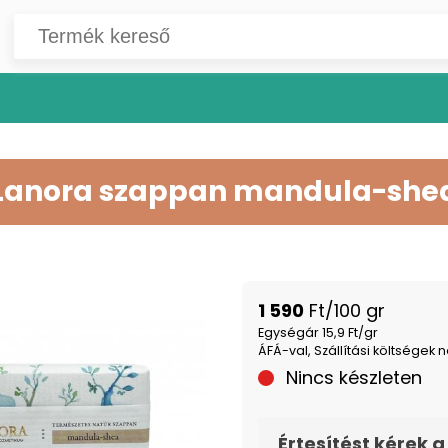
Lanora szappan mandula-she
1 590
Ft/100 gr
Egységár 15,9 Ft/gr
ÁFÁ-val, Szállítási költségek n
Nincs készleten
Értesítést kérek a