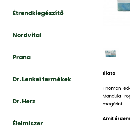
Étrendkiegészítő
Nordvital
Prana
Illata
Dr. Lenkei termékek
Finoman éde
Mandula ro
Dr. Herz
megérint.
Amit érdem
Élelmiszer