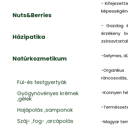
- Kifejezett
képességéne
Nuts&Berries
- Gazdag éd
érzékeny b
Házipatika
zsírsavtarta
-Selymes, dú
Natúrkozmetikum
-Organikus
ráncosodás, 
Fül-és testgyertyák
-Könnyen fels
Gyógynövényes krémek
,gélek
-Természete
Hajápolás ,samponok
Száj- ,fog- ,arcápolás
-Magyar ter