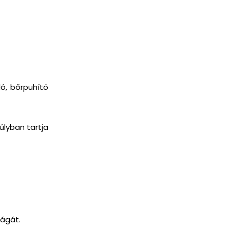
ló, bőrpuhító
lyban tartja
ságát.