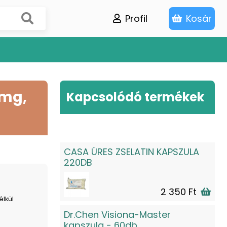
Profil
Kosár
 mg,
Kapcsolódó termékek
CASA ÜRES ZSELATIN KAPSZULA
220DB
2 350 Ft
élkül
Dr.Chen Visiona-Master
kapszula - 60db