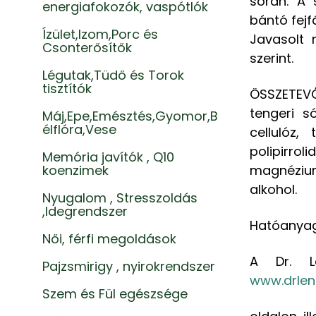
során. A 
energiafokozók, vaspótlók
bántó fejf
Ízület,Izom,Porc és
Javasolt 
Csonterősítők
szerint.
Légutak,Tüdő és Torok
tisztítók
ÖSSZETEV
tengeri s
Máj,Epe,Emésztés,Gyomor,B
élflóra,Vese
cellulóz, 
polipirr
Memória javítók , Q10
koenzimek
magnéziums
alkohol.
Nyugalom , Stresszoldás
,Idegrendszer
Hatóanyag 
Női, férfi megoldások
A Dr. L
Pajzsmirigy , nyirokrendszer
www.drlen
Szem és Fül egészsége