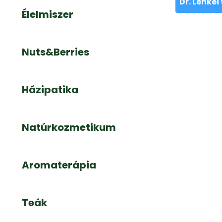
Dr. Lenke
Élelmiszer
Nuts&Berries
Házipatika
Natúrkozmetikum
Aromaterápia
Teák