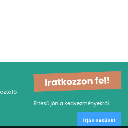
Iratkozzon fel!
koztató
Értesüljön a kedvezményekről
Írjon nekünk!