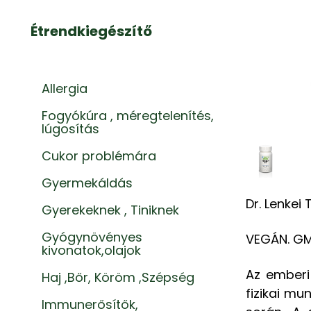
Étrendkiegészítő
Allergia
Fogyókúra , méregtelenítés,
lúgosítás
Cukor problémára
Gyermekáldás
Dr. Lenkei
Gyerekeknek , Tiniknek
Gyógynövényes
VEGÁN. GM
kivonatok,olajok
Az emberi
Haj ,Bőr, Köröm ,Szépség
fizikai mu
Immunerősítők,