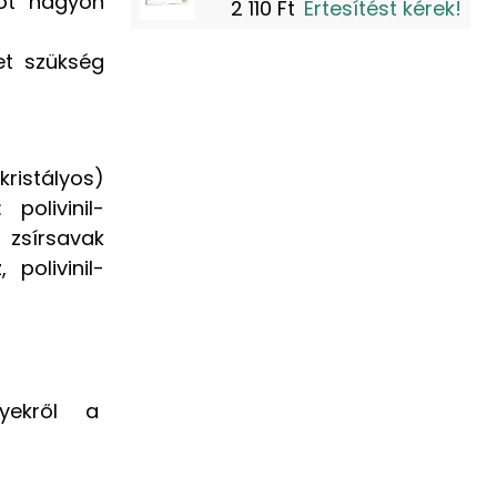
sőt nagyon
2 110 Ft
Értesítést kérek!
et szükség
ristályos)
 polivinil-
zsírsavak
 polivinil-
yekről a