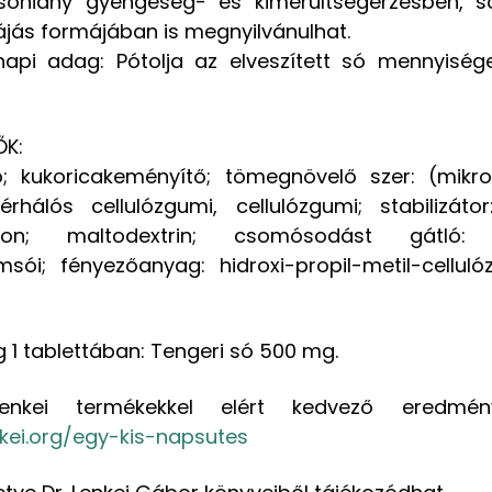
sóhiány gyengeség- és kimerültségérzésben, 
ájás formájában is megnyilvánulhat.
napi adag: Pótolja az elveszített só mennyiség
ŐK:
ó; kukoricakeményítő; tömegnövelő szer: (mikrok
térhálós cellulózgumi, cellulózgumi; stabilizátor:
olidon; maltodextrin; csomósodást gátló: 
ói; fényezőanyag: hidroxi-propil-metil-cellulóz,
1 tablettában: Tengeri só 500 mg.
enkei termékekkel elért kedvező eredmén
kei.org/egy-kis-napsutes