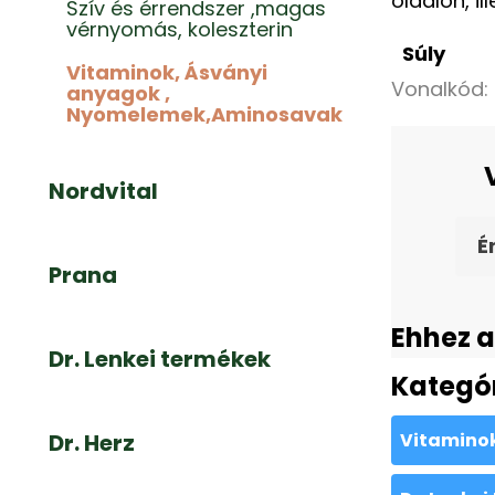
oldalon, i
Szív és érrendszer ,magas
vérnyomás, koleszterin
Súly
Vitaminok, Ásványi
Vonalkód:
anyagok ,
Nyomelemek,Aminosavak
Nordvital
É
Prana
Ehhez a
Dr. Lenkei termékek
Kategó
Dr. Herz
Vitamino