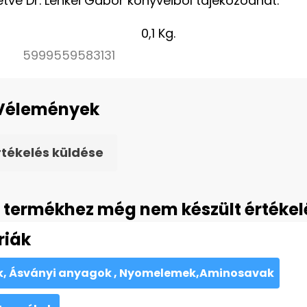
lletve Dr. Lenkei Gábor könyveiből tájékozódhat.
0,1 Kg.
5999559583131
Vélemények
rtékelés küldése
 termékhez még nem készült értékel
riák
k, Ásványi anyagok , Nyomelemek,Aminosavak