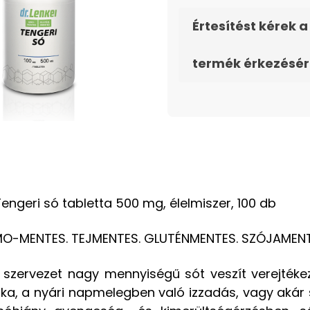
Értesítést kérek a
termék érkezésér
 Tengeri só tabletta 500 mg, élelmiszer, 100 db
O-MENTES. TEJMENTES. GLUTÉNMENTES. SZÓJAMENT
 szervezet nagy mennyiségű sót veszít verejtékez
nka, a nyári napmelegben való izzadás, vagy aká