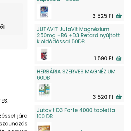
3 525 Ft
ől
JUTAVIT JutaVit Magnézium
250mg +B6 +D3 Retard nyújtott
kioldódással 50DB
1 590 Ft
HERBÁRIA SZERVES MAGNÉZIUM
60DB
3 520 Ft
ES.
Jutavit D3 Forte 4000 tabletta
éssel járó
100 DB
r szaunázás