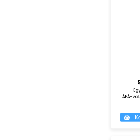
Eg
ÁFÁ-val,
K