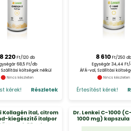
8 220
8 610
Ft/120 db
Ft/250 d
gységár 68,5 Ft/db
Egységár 34,44 Ft
 Szállítási költségek nélkül
ÁFÁ-val, Szállítási költség
Nincs készleten
Nincs készleten
st kérek!
Részletek
Értesítést kérek!
R
i Kollagén ital, citrom
Dr. Lenkei C-1000 (C
nd-kiegészítő italpor
1000 mg) kapszula
tőszerrel, 20 adag