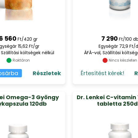
6 560
7 290
Ft/420 gr
Ft/100 d
gységár 15,62 Ft/gr
Egységár 72,9 Ft/
 Szállítási költségek nélkül
ÁFÁ-val, Szállítási költség
Raktáron
Nincs készleten
osárba
Részletek
Értesítést kérek!
R
kei Omega-3 Gyöngy
Dr. Lenkei C-vitamin
ykapszula 120db
tabletta 250