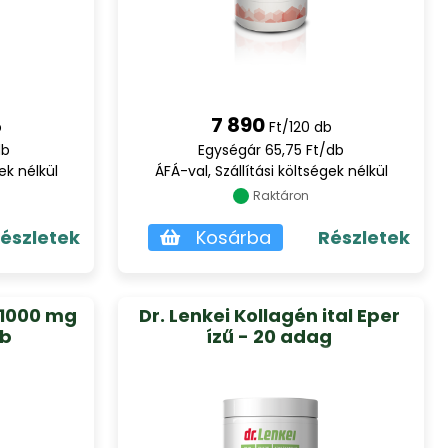
7 890
b
Ft/120 db
db
Egységár 65,75 Ft/db
ek nélkül
ÁFÁ-val, Szállítási költségek nélkül
Raktáron
észletek
Kosárba
Részletek
 1000 mg
Dr. Lenkei Kollagén ital Eper
db
ízű - 20 adag