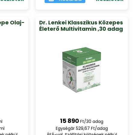
épe Olaj-
Dr. Lenkei Klasszikus Közepes
Életerő Multivitamin ,30 adag
15 890
ml
Ft/30 adag
ml
Egységár 529,67 Ft/adag
ek nélkül
ÁFÁ-val, Szállítási költségek nélkül