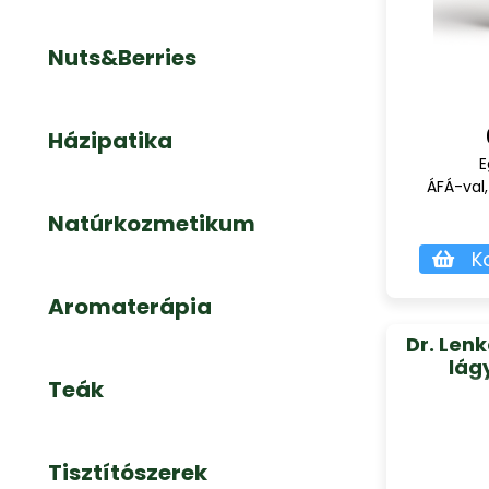
Nuts&Berries
Házipatika
E
ÁFÁ-val,
Natúrkozmetikum
K
Aromaterápia
Dr. Len
lág
Teák
Tisztítószerek