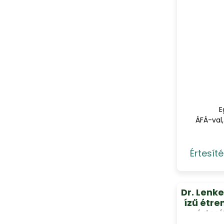
E
ÁFÁ-val,
Értesíté
Dr. Lenke
ízű étre
édesí