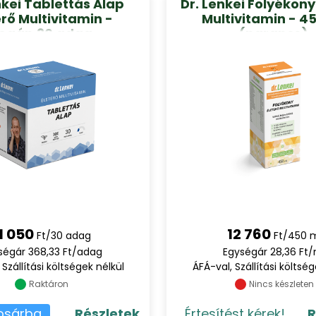
nkei Tablettás Alap
Dr. Lenkei Folyékony
erő Multivitamin -
Multivitamin - 4
egán,30 adag
(narancs)
1 050
12 760
Ft/30 adag
Ft/450 
ségár 368,33 Ft/adag
Egységár 28,36 Ft/
 Szállítási költségek nélkül
ÁFÁ-val, Szállítási költség
Raktáron
Nincs készleten
osárba
Részletek
Értesítést kérek!
R