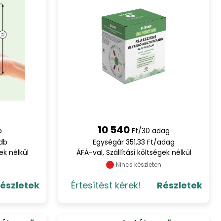
10 540
b
Ft/30 adag
/db
Egységár 351,33 Ft/adag
ek nélkül
ÁFÁ-val, Szállítási költségek nélkül
Nincs készleten
észletek
Értesítést kérek!
Részletek