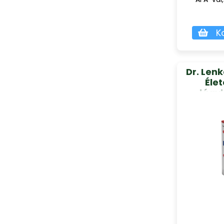
K
Dr. Len
Élet
lágy