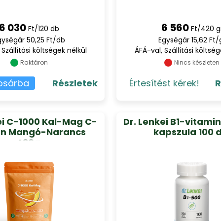
6 030
6 560
Ft/120 db
Ft/420 g
gységár 50,25 Ft/db
Egységár 15,62 Ft/
 Szállítási költségek nélkül
ÁFÁ-val, Szállítási költség
Raktáron
Nincs készleten
osárba
Részletek
Értesítést kérek!
R
ei C-1000 Kal-Mag C-
Dr. Lenkei B1-vitami
in Mangó-Narancs
kapszula 100 
420g