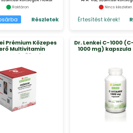
Raktáron
Nincs készleten
osárba
Részletek
Értesítést kérek!
R
kei Prémium Közepes
Dr. Lenkei C-1000 (C
erő Multivitamin
1000 mg) kapszula
kapszula 30 adag