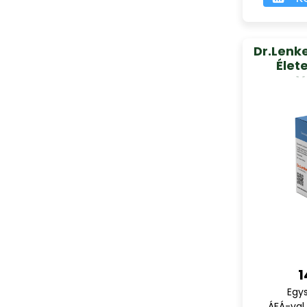
Dr.Lenk
Élet
V
1
Egy
ÁFÁ-val,