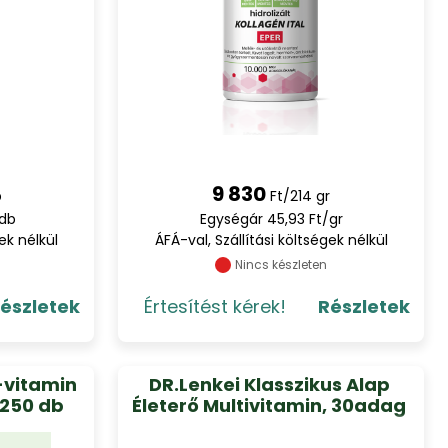
9 830
b
Ft/214 gr
/db
Egységár 45,93 Ft/gr
ek nélkül
ÁFÁ-val, Szállítási költségek nélkül
Nincs készleten
észletek
Értesítést kérek!
Részletek
-vitamin
DR.Lenkei Klasszikus Alap
 250 db
Életerő Multivitamin, 30adag