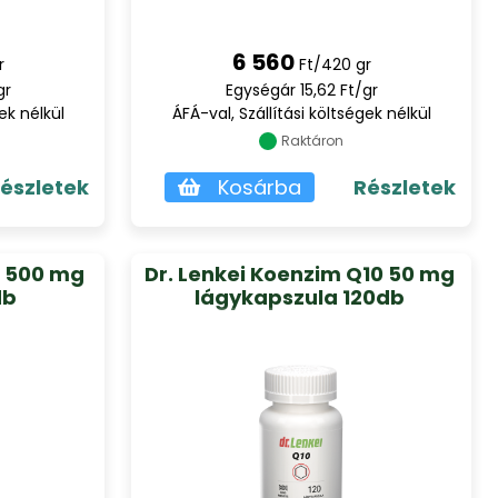
6 560
r
Ft/420 gr
gr
Egységár 15,62 Ft/gr
ek nélkül
ÁFÁ-val, Szállítási költségek nélkül
Raktáron
észletek
Kosárba
Részletek
n 500 mg
Dr. Lenkei Koenzim Q10 50 mg
db
lágykapszula 120db