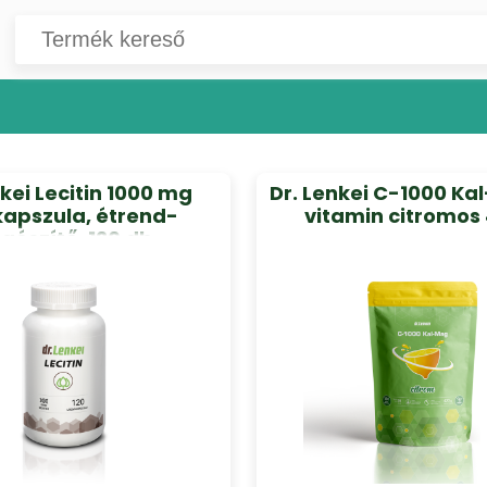
nkei Lecitin 1000 mg
Dr. Lenkei C-1000 Ka
kapszula, étrend-
vitamin citromos
egészítő, 120 db