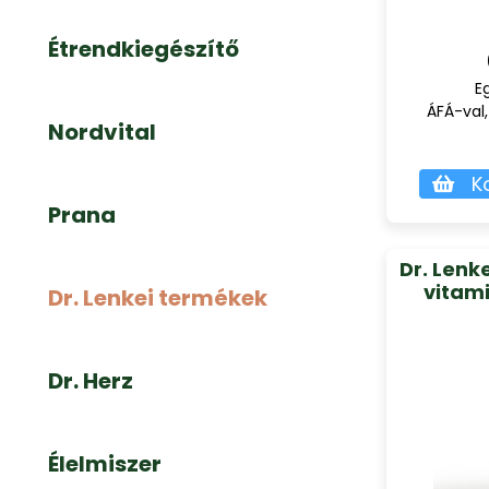
Étrendkiegészítő
E
ÁFÁ-val,
Nordvital
K
Prana
Dr. Lenk
vitam
Dr. Lenkei termékek
Dr. Herz
Élelmiszer