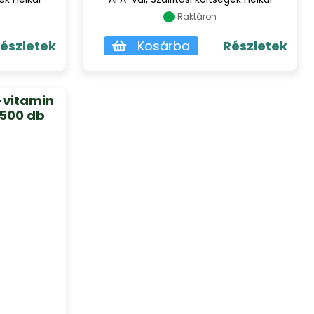
Raktáron
észletek
Kosárba
Részletek
-vitamin
 500 db