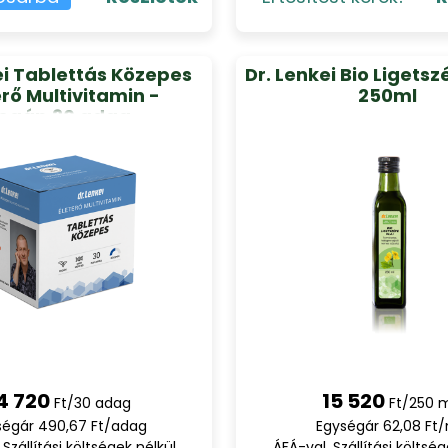
ei Tablettás Közepes
Dr. Lenkei Bio Ligetsz
erő Multivitamin -
250ml
egán,30 adag
4 720
15 520
Ft/30 adag
Ft/250 
ségár 490,67 Ft/adag
Egységár 62,08 Ft/
 Szállítási költségek nélkül
ÁFÁ-val, Szállítási költség