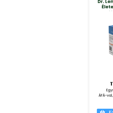
Dr. Le
Élet
V
1
Egy
ÁFÁ-val,
K