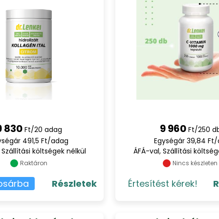
9 830
9 960
Ft/20 adag
Ft/250 d
ységár 491,5 Ft/adag
Egységár 39,84 Ft
 Szállítási költségek nélkül
ÁFÁ-val, Szállítási költség
Raktáron
Nincs készleten
osárba
Részletek
Értesítést kérek!
R