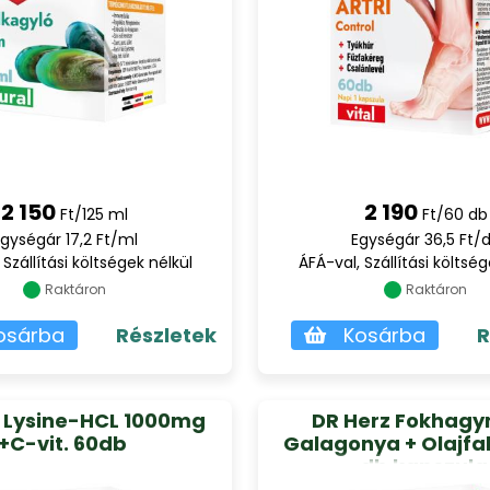
2 150
2 190
Ft/125 ml
Ft/60 db
gységár 17,2 Ft/ml
Egységár 36,5 Ft/
 Szállítási költségek nélkül
ÁFÁ-val, Szállítási költség
Raktáron
Raktáron
osárba
Részletek
Kosárba
R
z Lysine-HCL 1000mg
DR Herz Fokhagy
+C-vit. 60db
Galagonya + Olajfal
db kapszula