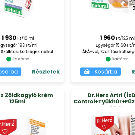
1 930
1 960
Ft/10 ml
Ft/125 ml
Egységár 193 Ft/ml
Egységár 15,68 Ft/
 Szállítási költségek nélkül
ÁFÁ-val, Szállítási költség
Raktáron
Raktáron
osárba
Részletek
Kosárba
R
rz Zöldkagyló krém
Dr.Herz Artri (Íz
125ml
Control+Tyúkhúr+Fűz
60db