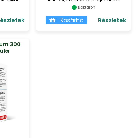
Raktáron
észletek
Kosárba
Részletek
ium 300
ula