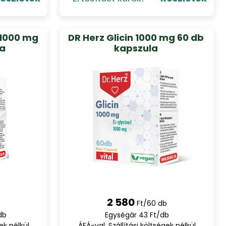
l 1000 mg
DR Herz Glicin 1000 mg 60 db
la
kapszula
2 580
Ft/60 db
db
Egységár 43 Ft/db
ek nélkül
ÁFÁ-val, Szállítási költségek nélkül