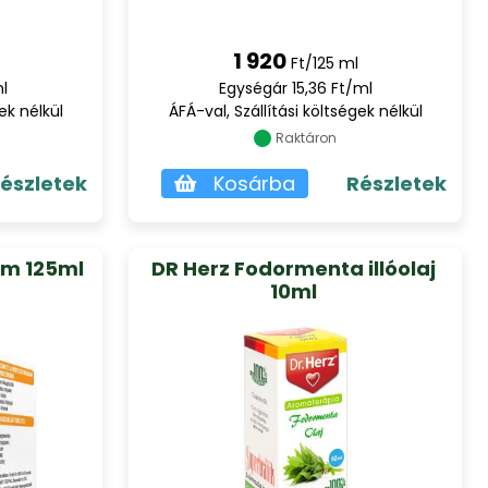
1 920
Ft/125 ml
l
Egységár 15,36 Ft/ml
ek nélkül
ÁFÁ-val, Szállítási költségek nélkül
Raktáron
észletek
Kosárba
Részletek
ém 125ml
DR Herz Fodormenta illóolaj
10ml