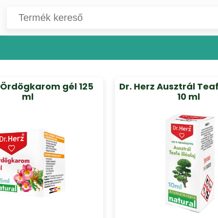
z Ördögkarom gél 125
Dr. Herz Ausztrál Teaf
ml
10 ml