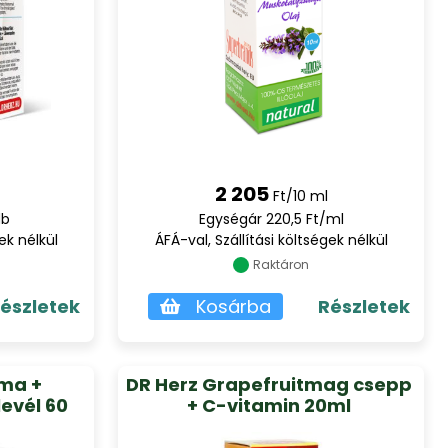
2 205
Ft/10 ml
db
Egységár 220,5 Ft/ml
ek nélkül
ÁFÁ-val, Szállítási költségek nélkül
Raktáron
észletek
Kosárba
Részletek
ma +
DR Herz Grapefruitmag csepp
evél 60
+ C-vitamin 20ml