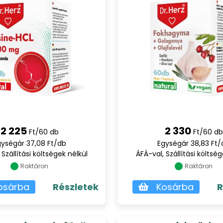
2 225
2 330
Ft/60 db
Ft/60 db
gységár 37,08 Ft/db
Egységár 38,83 Ft/
 Szállítási költségek nélkül
ÁFÁ-val, Szállítási költség
Raktáron
Raktáron
osárba
Részletek
Kosárba
R