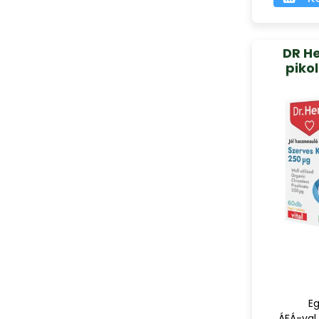
DR H
pikol
Eg
ÁFÁ-val,