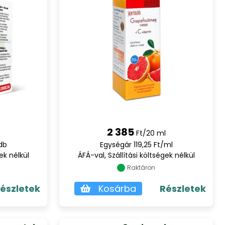
2 385
Ft/20 ml
db
Egységár 119,25 Ft/ml
ek nélkül
ÁFÁ-val, Szállítási költségek nélkül
Raktáron
észletek
Kosárba
Részletek