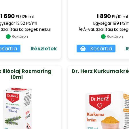
1 690
1 890
Ft/125 ml
Ft/10 ml
gységár 13,52 Ft/ml
Egységár 189 Ft/m
 Szállítási költségek nélkül
ÁFÁ-val, Szállítási költség
Raktáron
Raktáron
osárba
Részletek
Kosárba
R
z illóolaj Rozmaring
Dr. Herz Kurkuma kr
10ml