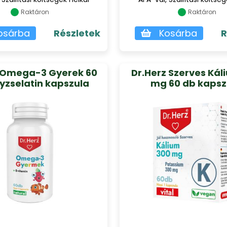
Raktáron
Raktáron
osárba
Részletek
Kosárba
R
 Omega-3 Gyerek 60
Dr.Herz Szerves Kál
yzselatin kapszula
mg 60 db kapsz