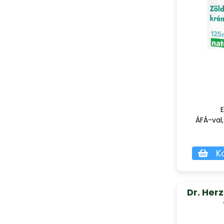
E
ÁFÁ-val,
K
Dr. Her