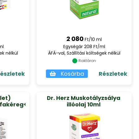
2 080
Ft/10 ml
ml
Egységár 208 Ft/ml
ek nélkül
ÁFÁ-val, Szállítási költségek nélkül
Raktáron
észletek
Kosárba
Részletek
ület)
Dr. Herz Muskotályzsálya
fakéreg+Csalánlevél
illóolaj 10ml