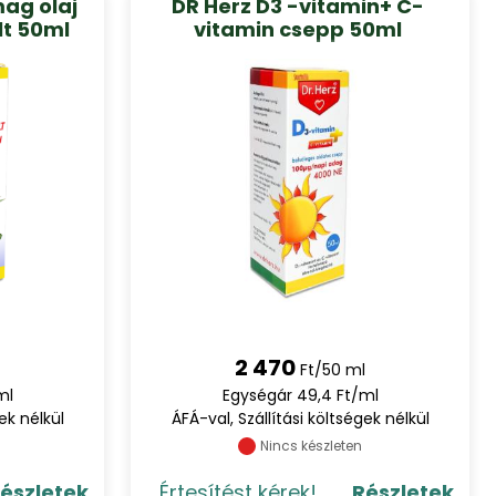
mag olaj
DR Herz D3 -vitamin+ C-
lt 50ml
vitamin csepp 50ml
2 470
Ft/50 ml
ml
Egységár 49,4 Ft/ml
ek nélkül
ÁFÁ-val, Szállítási költségek nélkül
Nincs készleten
észletek
Értesítést kérek!
Részletek