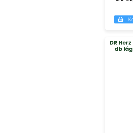
K
DR Herz
db lág