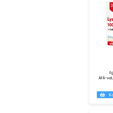
E
ÁFÁ-val,
K