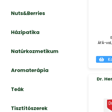
Nuts&Berries
Házipatika
ÁFÁ-val,
Natúrkozmetikum
K
Aromaterápia
Dr. He
Teák
Tisztítószerek