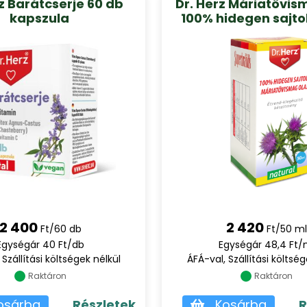
z Barátcserje 60 db
Dr. Herz Máriatövis
kapszula
100% hidegen sajto
2 400
2 420
Ft/60 db
Ft/50 ml
Egységár 40 Ft/db
Egységár 48,4 Ft/
 Szállítási költségek nélkül
ÁFÁ-val, Szállítási költség
Raktáron
Raktáron
osárba
Részletek
Kosárba
R