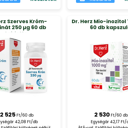
erz Szerves Króm-
Dr. Herz Mio-inozito
inát 250 µg 60 db
60 db kapszu
tabletta
2 525
2 530
Ft/60 db
Ft/60 db
ységár 42,08 Ft/db
Egységár 42,17 Ft/
 Szállítási költségek nélkül
ÁFÁ-val, Szállítási költség