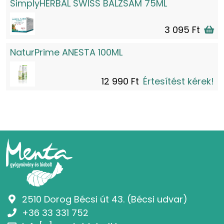
SimplyHERBAL SWISS BALZSAM 75ML
3 095 Ft
NaturPrime ANESTA 100ML
12 990 Ft
Értesítést kérek!
2510 Dorog Bécsi út 43. (Bécsi udvar)
+36 33 331 752