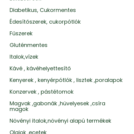
Diabetikus, Cukormentes
Édesítőszerek, cukorpótlók
Fűszerek
Gluténmentes
Italok,vízek
Kávé , kávéhelyettesítő
Kenyerek , kenyérpótlók , lisztek ,poralapok
Konzervek , pástétomok
Magvak ,gabonák ,hüvelyesek ,csíra
magok
Növényi italok,növényi alapú termékek
Olajok ,ecetek