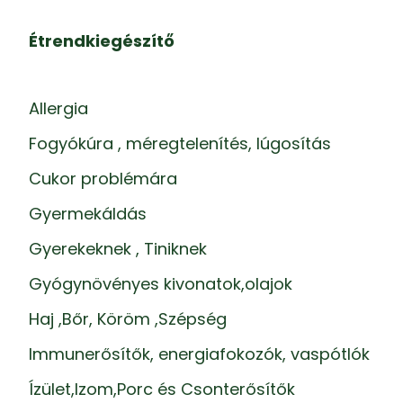
Étrendkiegészítő
Allergia
Fogyókúra , méregtelenítés, lúgosítás
Cukor problémára
Gyermekáldás
Gyerekeknek , Tiniknek
Gyógynövényes kivonatok,olajok
Haj ,Bőr, Köröm ,Szépség
Immunerősítők, energiafokozók, vaspótlók
Ízület,Izom,Porc és Csonterősítők