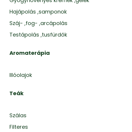
Gyógynövényes krémek ,gélek
Hajápolás ,samponok
Száj- ,fog- ,arcápolás
Testápolás ,tusfürdők
Aromaterápia
Illóolajok
Teák
Szálas
Filteres