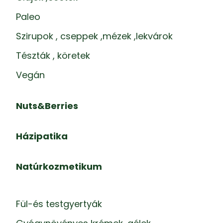
Paleo
Szirupok , cseppek ,mézek ,lekvárok
Tészták , köretek
Vegán
Nuts&Berries
Házipatika
Natúrkozmetikum
Fül-és testgyertyák