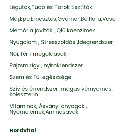
Légutak,Tüdő és Torok tisztítók
Máj,Epe,Emésztés,Gyomor,Bélflóra,Vese
Memória javítók , Q10 koenzimek
Nyugalom , Stresszoldás ,Idegrendszer
Női, férfi megoldások
Pajzsmirigy , nyirokrendszer
Szem és Fül egészsége
Szív és érrendszer ,magas vérnyomás,
koleszterin
Vitaminok, Ásványi anyagok ,
Nyomelemek,Aminosavak
Nordvital