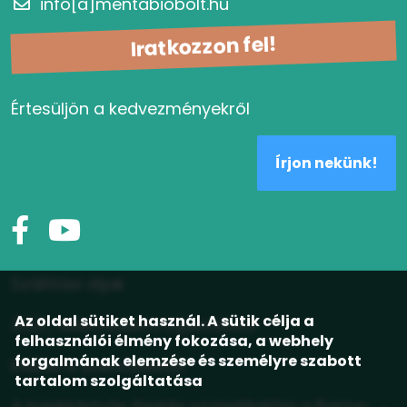
info[a]mentabiobolt.hu
Iratkozzon fel!
Értesüljön a kedvezményekről
Írjon nekünk!
Szállítási díjak
Az oldal sütiket használ. A sütik célja a
ÁSZF, adatvédelmi tájékoztató
felhasználói élmény fokozása, a webhely
forgalmának elemzése és személyre szabott
Elállás a szerződéstől
tartalom szolgáltatása
A bankkártyás fizetés szolgáltatója a Barion