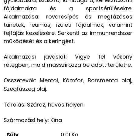
gyulladásra, isiászra, lumbágóra, keresztcsonti
fájdalmakra és a sportsérülésekre.
Alkalmazása: rovarcsípés és megfázásos
tünetek, reumás, ízületi fájdalmak, valamint
fejfájás kezelésére. Serkenti az immunrendszer
működését és a keringést.
Alkalmazási javaslat: Vigye fel vékony
rétegben, majd masszírozza be adott területre.
Összetevők: Mentol, Kámfor, Borsmenta olaj,
Szegfűszeg olaj.
Tárolás: Száraz, hűvös helyen.
Származási hely: Kína
Súly
0,01 Kg.