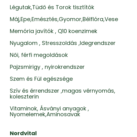
Légutak,Tüdő és Torok tisztítók
Máj,Epe,Emésztés,Gyomor,Bélflóra,Vese
Memória javítók , Q10 koenzimek
Nyugalom , Stresszoldás ,Idegrendszer
Női, férfi megoldások
Pajzsmirigy , nyirokrendszer
Szem és Fül egészsége
Szív és érrendszer ,magas vérnyomás,
koleszterin
Vitaminok, Ásványi anyagok ,
Nyomelemek,Aminosavak
Nordvital