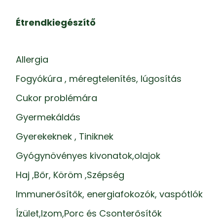
Étrendkiegészítő
Allergia
Fogyókúra , méregtelenítés, lúgosítás
Cukor problémára
Gyermekáldás
Gyerekeknek , Tiniknek
Gyógynövényes kivonatok,olajok
Haj ,Bőr, Köröm ,Szépség
Immunerősítők, energiafokozók, vaspótlók
Ízület,Izom,Porc és Csonterősítők