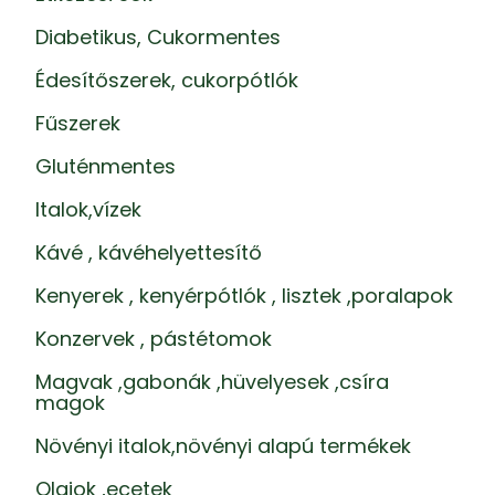
Diabetikus, Cukormentes
Édesítőszerek, cukorpótlók
Fűszerek
Gluténmentes
Italok,vízek
Kávé , kávéhelyettesítő
Kenyerek , kenyérpótlók , lisztek ,poralapok
Konzervek , pástétomok
Magvak ,gabonák ,hüvelyesek ,csíra
magok
Növényi italok,növényi alapú termékek
Olajok ,ecetek