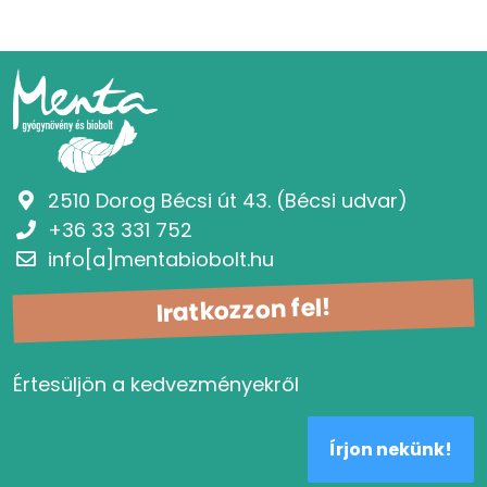
2510 Dorog Bécsi út 43. (Bécsi udvar)
+36 33 331 752
info[a]mentabiobolt.hu
Iratkozzon fel!
Értesüljön a kedvezményekről
Írjon nekünk!