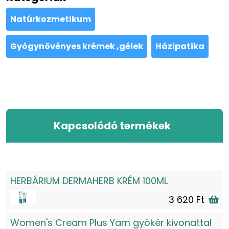
Natúrkozmetikum
Gyógynövényes krémek ,gélek
Házipatika
Kapcsolódó termékek
HERBÁRIUM DERMAHERB KRÉM 100ML
3 620 Ft
Women's Cream Plus Yam gyökér kivonattal