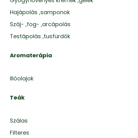
Gyógynövényes krémek ,gélek
Hajápolás ,samponok
Száj- ,fog- ,arcápolás
Testápolás ,tusfürdők
Aromaterápia
Illóolajok
Teák
Szálas
Filteres