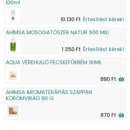
100ml
10 130 Ft
Értesítést kérek!
AHIMSA MOSOGATÓSZER NATUR 500 MILI
1 350 Ft
Értesítést kérek!
AQUA VÉREHULLÓ FECSKEFŰKRÉM 90ML
890 Ft
AHIMSA AROMATERÁPIÁS SZAPPAN
KÖRÖMVIRÁG 90 G
870 Ft