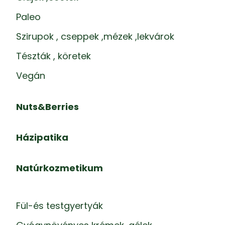
Paleo
Szirupok , cseppek ,mézek ,lekvárok
Tészták , köretek
Vegán
Nuts&Berries
Házipatika
Natúrkozmetikum
Fül-és testgyertyák