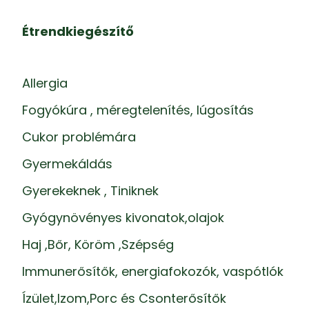
Étrendkiegészítő
Allergia
Fogyókúra , méregtelenítés, lúgosítás
Cukor problémára
Gyermekáldás
Gyerekeknek , Tiniknek
Gyógynövényes kivonatok,olajok
Haj ,Bőr, Köröm ,Szépség
Immunerősítők, energiafokozók, vaspótlók
Ízület,Izom,Porc és Csonterősítők