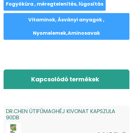
Fogyókúra , méregtelenítés, lúgosítás
Vitaminok, Ásványi anyagok ,
Nyomelemek,Aminosavak
Kapcsolódó termékek
DR.CHEN ÚTIFŰMAGHÉJ KIVONAT KAPSZULA
90DB