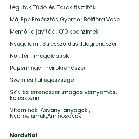
Légutak,Tüdő és Torok tisztítók
Máj,Epe,Emésztés,Gyomor,Bélflóra,Vese
Memória javítók , Q10 koenzimek
Nyugalom , Stresszoldás ,Idegrendszer
Női, férfi megoldások
Pajzsmirigy , nyirokrendszer
Szem és Fül egészsége
Szív és érrendszer ,magas vérnyomás,
koleszterin
Vitaminok, Ásványi anyagok ,
Nyomelemek,Aminosavak
Nordvital