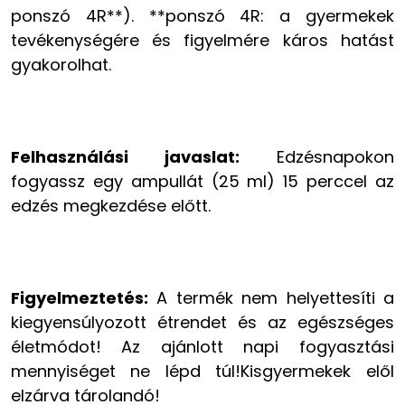
ponszó 4R**). **ponszó 4R: a gyermekek
tevékenységére és figyelmére káros hatást
gyakorolhat.
Felhasználási javaslat:
Edzésnapokon
fogyassz egy ampullát (25 ml) 15 perccel az
edzés megkezdése előtt.
Figyelmeztetés:
A termék nem helyettesíti a
kiegyensúlyozott étrendet és az egészséges
életmódot! Az ajánlott napi fogyasztási
mennyiséget ne lépd túl!Kisgyermekek elől
elzárva tárolandó!