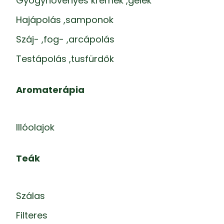
Gyógynövényes krémek ,gélek
Hajápolás ,samponok
Száj- ,fog- ,arcápolás
Testápolás ,tusfürdők
Aromaterápia
Illóolajok
Teák
Szálas
Filteres