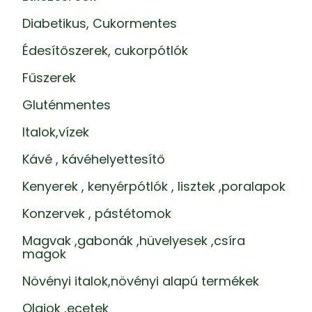
Diabetikus, Cukormentes
Édesítőszerek, cukorpótlók
Fűszerek
Gluténmentes
Italok,vízek
Kávé , kávéhelyettesítő
Kenyerek , kenyérpótlók , lisztek ,poralapok
Konzervek , pástétomok
Magvak ,gabonák ,hüvelyesek ,csíra
magok
Növényi italok,növényi alapú termékek
Olajok ,ecetek