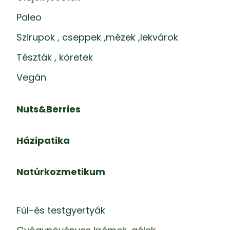
Paleo
Szirupok , cseppek ,mézek ,lekvárok
Tészták , köretek
Vegán
Nuts&Berries
Házipatika
Natúrkozmetikum
Fül-és testgyertyák