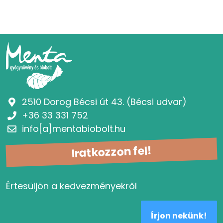
2510 Dorog Bécsi út 43. (Bécsi udvar)
+36 33 331 752
info[a]mentabiobolt.hu
Iratkozzon fel!
Értesüljön a kedvezményekről
Írjon nekünk!