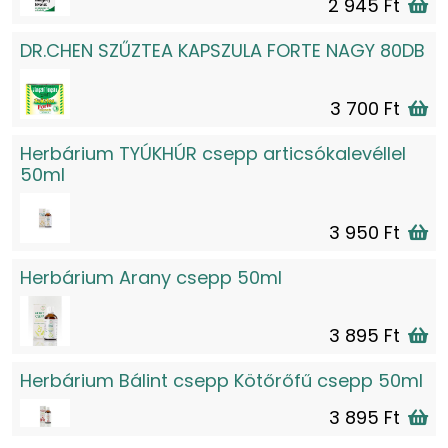
2 945 Ft
DR.CHEN SZŰZTEA KAPSZULA FORTE NAGY 80DB
3 700 Ft
Herbárium TYÚKHÚR csepp articsókalevéllel
50ml
3 950 Ft
Herbárium Arany csepp 50ml
3 895 Ft
Herbárium Bálint csepp Kötőrőfű csepp 50ml
3 895 Ft