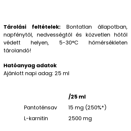
Tárolási feltételek:
Bontatlan állapotban,
napfénytől, nedvességtől és közvetlen hőtől
védett helyen, 5-30°C hőmérsékleten
tárolandó!
Hatóanyag adatok
Ajánlott napi adag: 25 ml
/25 ml
Pantoténsav
15 mg (250%*)
L-karnitin
2500 mg