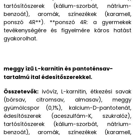
tartósítószerek (kálium-szorbát, nátrium-
benzoát), aromák, színezékek (karamell,
ponszó 4R**). **ponszó 4R: a gyermekek
tevékenységére és figyelmére káros hatást
gyakorolhat.
meggy ízű L-karnitin és pantoténsav-
tartalmú ital édesítőszerekkel.
Összetevők:
ivóvíz, L-karnitin, étkezési savak
(bórsav, citromsav, almasav), meggy
gyümölcspor (0,1%), kalcium-D-pantotenát,
édesítőszerek (aceszulfám-K, szukralóz),
tartósítószerek (kálium-szorbát, nátrium-
benzoát), aromák, színezékek (karamell,