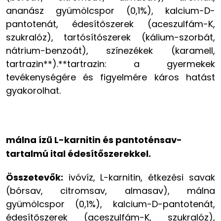
ananász gyümölcspor (0,1%), kalcium-D-
pantotenát, édesítőszerek (aceszulfám-K,
szukralóz), tartósítószerek (kálium-szorbát,
nátrium-benzoát), színezékek (karamell,
tartrazin**).**tartrazin: a gyermekek
tevékenységére és figyelmére káros hatást
gyakorolhat.
málna ízű L-karnitin és pantoténsav-
tartalmú ital édesítőszerekkel.
Összetevők:
ivóvíz, L-karnitin, étkezési savak
(bórsav, citromsav, almasav), málna
gyümölcspor (0,1%), kalcium-D-pantotenát,
édesítőszerek (aceszulfám-K, szukralóz),