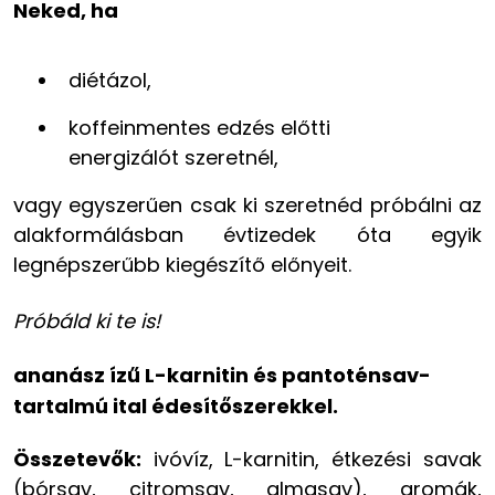
Neked, ha
diétázol,
koffeinmentes edzés előtti
energizálót szeretnél,
vagy egyszerűen csak ki szeretnéd próbálni az
alakformálásban évtizedek óta egyik
legnépszerűbb kiegészítő előnyeit.
Próbáld ki te is!
ananász ízű L-karnitin és pantoténsav-
tartalmú ital édesítőszerekkel.
Összetevők:
ivóvíz, L-karnitin, étkezési savak
(bórsav, citromsav, almasav), aromák,