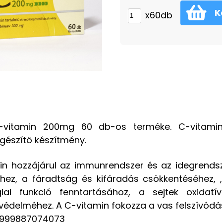
K
x60db
C-vitamin 200mg 60 db-os terméke. C-vitamin
gészítő készítmény.
in hozzájárul az immunrendszer és az idegrends
ez, a fáradtság és kifáradás csökkentéséhez, 
giai funkció fenntartásához, a sejtek oxidatív
édelméhez. A C-vitamin fokozza a vas felszívódá
5999887074073