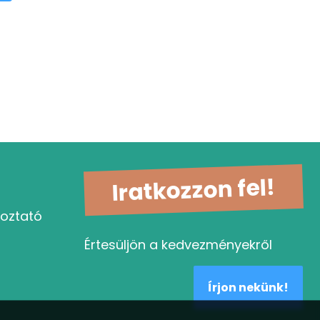
Iratkozzon fel!
koztató
Értesüljön a kedvezményekről
Írjon nekünk!