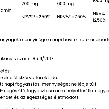
1000 m
200 mg
600 mg
tamin
NRV%=
NRV%*=250%
NRV%*=750%
1250%
anyagok mennyisége a napi beviteli referenciaér
fikációs szám: 18519/2017
etés:
kek elől elzárva tárolandó.
ott napi fogyasztási mennyiséget ne lépje túl!
d-kiegészítő fogyasztása nem helyettesítia kiegye
rendet és az egészséges életmódot!