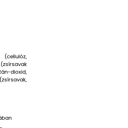
cellulóz,
(zsírsavak
án-dioxid,
sírsavak,
tában