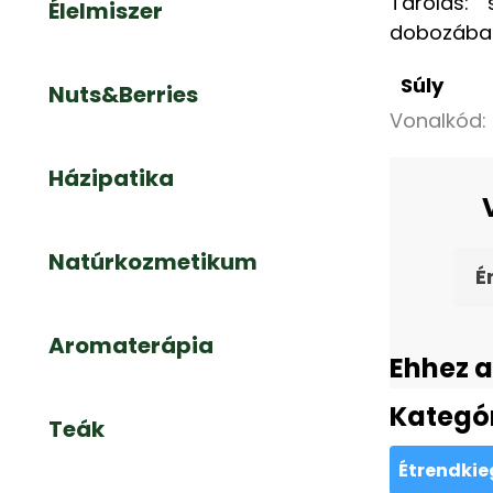
Tárolás: 
Élelmiszer
dobozába
Súly
Nuts&Berries
Vonalkód:
Házipatika
Natúrkozmetikum
É
Aromaterápia
Ehhez a
Kategó
Teák
Étrendkie