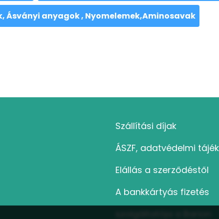
k, Ásványi anyagok , Nyomelemek,Aminosavak
Szállítási díjak
ÁSZF, adatvédelmi tájé
Elállás a szerződéstől
A bankkártyás fizetés
szolgáltatója a Barion