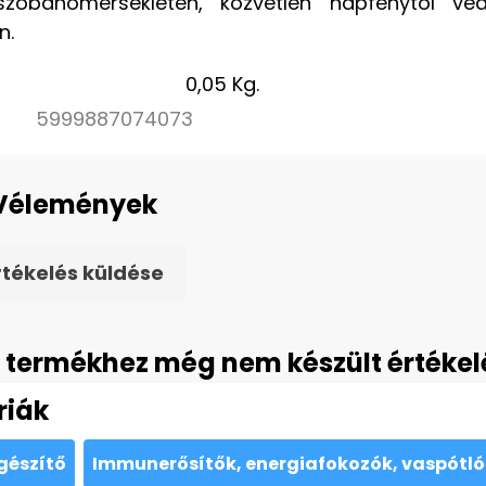
szobahőmérsékleten, közvetlen napfénytől véd
n.
0,05 Kg.
5999887074073
Vélemények
rtékelés küldése
 termékhez még nem készült értékel
riák
gészítő
Immunerősítők, energiafokozók, vaspótló