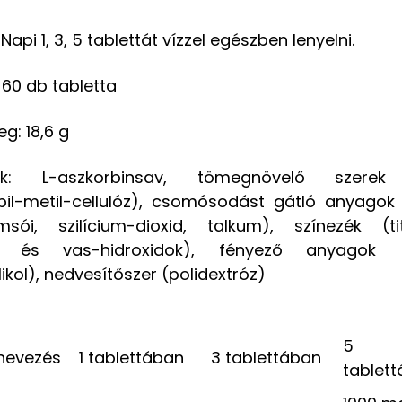
api 1, 3, 5 tablettát vízzel egészben lenyelni.
: 60 db tabletta
g: 18,6 g
ők: L-aszkorbinsav, tömegnövelő szerek (
opil-metil-cellulóz), csomósodást gátló anyagok 
sói, szilícium-dioxid, talkum), színezék (tit
k és vas-hidroxidok), fényező anyagok (z
likol), nedvesítőszer (polidextróz)
5
nevezés
1 tablettában
3 tablettában
tablet