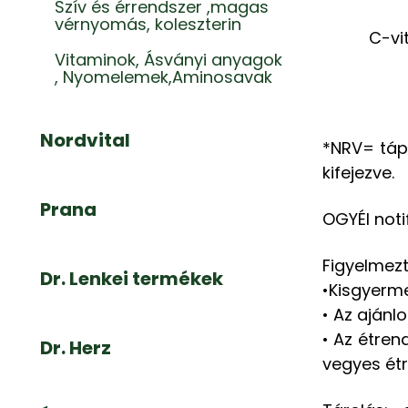
Szív és érrendszer ,magas
vérnyomás, koleszterin
C-vi
Vitaminok, Ásványi anyagok
, Nyomelemek,Aminosavak
Nordvital
*NRV= táp
kifejezve.
Prana
OGYÉI noti
Figyelmezt
Dr. Lenkei termékek
•Kisgyerme
• Az ajánl
• Az étren
Dr. Herz
vegyes ét