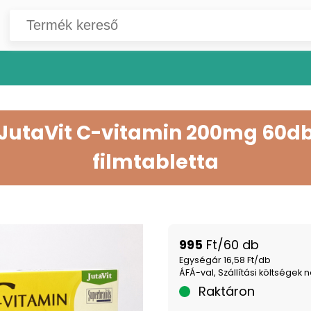
JutaVit C-vitamin 200mg 60d
filmtabletta
995
Ft/60 db
Egységár 16,58 Ft/db
ÁFÁ-val, Szállítási költségek n
Raktáron