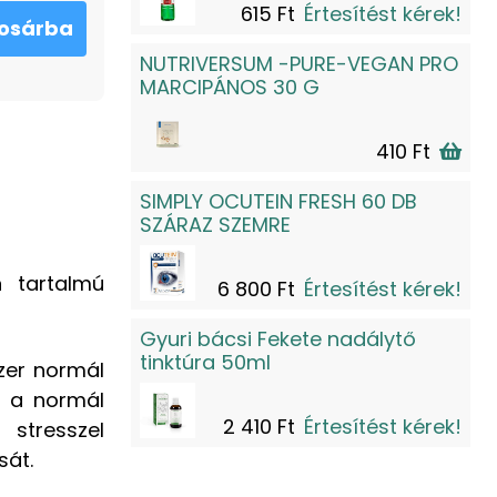
615 Ft
Értesítést kérek!
osárba
NUTRIVERSUM -PURE-VEGAN PRO
MARCIPÁNOS 30 G
410 Ft
SIMPLY OCUTEIN FRESH 60 DB
SZÁRAZ SZEMRE
 tartalmú
6 800 Ft
Értesítést kérek!
Gyuri bácsi Fekete nadálytő
tinktúra 50ml
zer normál
, a normál
2 410 Ft
Értesítést kérek!
 stresszel
sát.