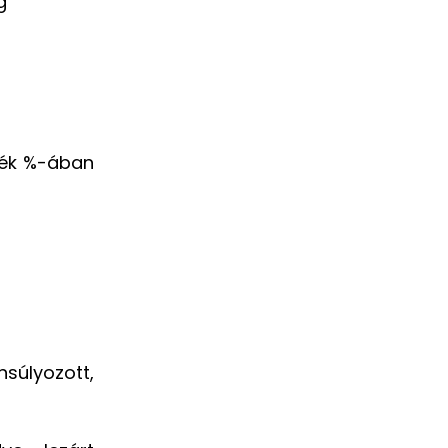
g
ték %-ában
nsúlyozott,