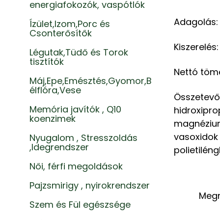
energiafokozók, vaspótlók
Adagolás: N
Ízület,Izom,Porc és
Csonterősítők
Kiszerelés
Légutak,Tüdő és Torok
tisztítók
Nettó töme
Máj,Epe,Emésztés,Gyomor,B
élflóra,Vese
Összetev
Memória javítók , Q10
hidroxipr
koenzimek
magnézium
vasoxido
Nyugalom , Stresszoldás
,Idegrendszer
polietiléng
Női, férfi megoldások
Pajzsmirigy , nyirokrendszer
Meg
Szem és Fül egészsége