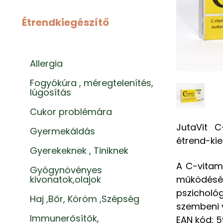
Étrendkiegészítő
Allergia
Fogyókúra , méregtelenítés,
lúgosítás
Cukor problémára
JutaVit 
Gyermekáldás
étrend-kie
Gyerekeknek , Tiniknek
A C-vitam
Gyógynövényes
működéséh
kivonatok,olajok
pszicholó
Haj ,Bőr, Köröm ,Szépség
szembeni v
Immunerősítők,
EAN kód: 