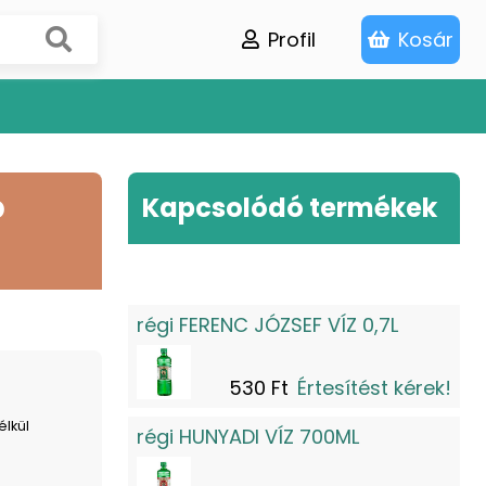
Profil
Kosár
b
Kapcsolódó termékek
régi FERENC JÓZSEF VÍZ 0,7L
530 Ft
Értesítést kérek!
élkül
régi HUNYADI VÍZ 700ML