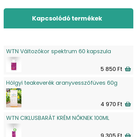
Kapcsolódó termékek
WTN Változókor spektrum 60 kapszula
5 850 Ft
Hölgyi teakeverék aranyvesszőfüves 60g
4 970 Ft
WTN CIKLUSBARÁT KRÉM NŐKNEK 100ML
9 305 Ft