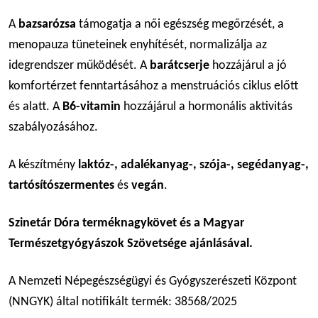
A
bazsarózsa
támogatja a női egészség megőrzését, a
menopauza tüneteinek enyhítését, normalizálja az
idegrendszer működését. A
barátcserje
hozzájárul a jó
komfortérzet fenntartásához a menstruációs ciklus előtt
és alatt. A
B6-vitamin
hozzájárul a hormonális aktivitás
szabályozásához.
A készítmény
laktóz-, adalékanyag-, szója-, segédanyag-,
tartósítószermentes
és
vegán
.
Szinetár Dóra terméknagykövet és a Magyar
Természetgyógyászok Szövetsége ajánlásával.
A Nemzeti Népegészségügyi és Gyógyszerészeti Központ
(NNGYK) által notifikált termék: 38568/2025