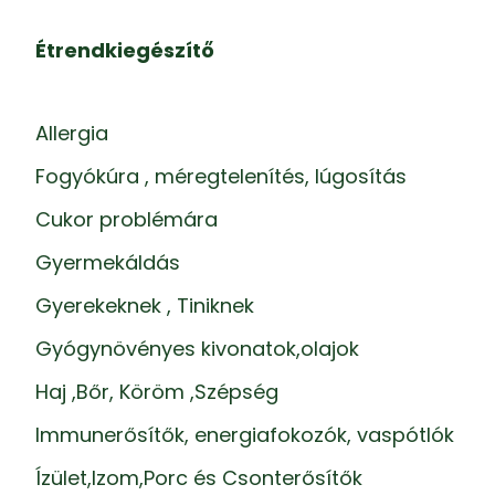
Étrendkiegészítő
Allergia
Fogyókúra , méregtelenítés, lúgosítás
Cukor problémára
Gyermekáldás
Gyerekeknek , Tiniknek
Gyógynövényes kivonatok,olajok
Haj ,Bőr, Köröm ,Szépség
Immunerősítők, energiafokozók, vaspótlók
Ízület,Izom,Porc és Csonterősítők