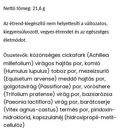
Nettó tömeg: 21,6 g
Az étrend-kiegészítő nem helyettesíti a változatos,
kiegyensúlyozott, vegyes étrendet és az egészséges
életmódot.
közönséges cickafark (Achillea
Összetevők:
millefolium) virágos hajtás por, komló
(Humulus lupulus) toboz por, mezeizsurló
(Equisetum arvense) meddő hajtás por,
golgotavirág (Passiflorae) por, vöröshere
(Trifolium pratense) virág por, bazsarózsa
(Paeonia lactiflora) virág por, barátcserje
(Vitex agnus-castus) termés por, piridoxin-
hidroklorid, kapszulahéj (hidroxipropil-metil-
cellulóz)