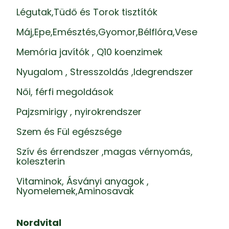
Légutak,Tüdő és Torok tisztítók
Máj,Epe,Emésztés,Gyomor,Bélflóra,Vese
Memória javítók , Q10 koenzimek
Nyugalom , Stresszoldás ,Idegrendszer
Női, férfi megoldások
Pajzsmirigy , nyirokrendszer
Szem és Fül egészsége
Szív és érrendszer ,magas vérnyomás,
koleszterin
Vitaminok, Ásványi anyagok ,
Nyomelemek,Aminosavak
Nordvital