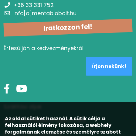
+36 33 331 752
info[a]mentabiobolt.hu
Iratkozzon fel!
Értesüljön a kedvezményekről
Írjon nekünk!
Szállítási díjak
Az oldal sütiket használ. A sütik célja a
ÁSZF, adatvédelmi tájékoztató
felhasználói élmény fokozása, a webhely
forgalmának elemzése és személyre szabott
Elállás a szerződéstől