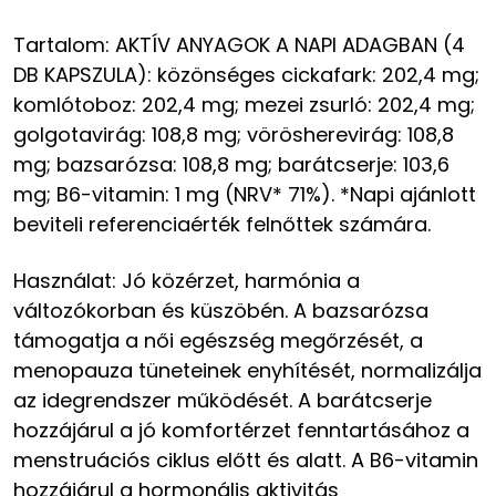
Tartalom: AKTÍV ANYAGOK A NAPI ADAGBAN (4
DB KAPSZULA): közönséges cickafark: 202,4 mg;
komlótoboz: 202,4 mg; mezei zsurló: 202,4 mg;
golgotavirág: 108,8 mg; vörösherevirág: 108,8
mg; bazsarózsa: 108,8 mg; barátcserje: 103,6
mg; B6-vitamin: 1 mg (NRV* 71%). *Napi ajánlott
beviteli referenciaérték felnőttek számára.
Használat: Jó közérzet, harmónia a
változókorban és küszöbén. A bazsarózsa
támogatja a női egészség megőrzését, a
menopauza tüneteinek enyhítését, normalizálja
az idegrendszer működését. A barátcserje
hozzájárul a jó komfortérzet fenntartásához a
menstruációs ciklus előtt és alatt. A B6-vitamin
hozzájárul a hormonális aktivitás