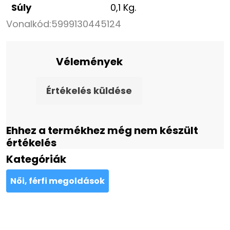
Súly
0,1 Kg.
Vonalkód:
5999130445124
Vélemények
Értékelés küldése
Ehhez a termékhez még nem készült
értékelés
Kategóriák
Női, férfi megoldások