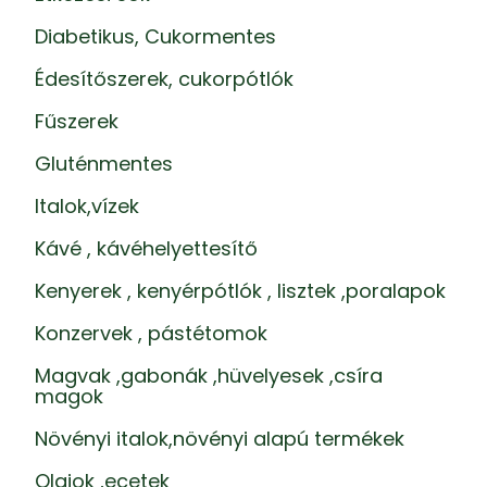
Diabetikus, Cukormentes
Édesítőszerek, cukorpótlók
Fűszerek
Gluténmentes
Italok,vízek
Kávé , kávéhelyettesítő
Kenyerek , kenyérpótlók , lisztek ,poralapok
Konzervek , pástétomok
Magvak ,gabonák ,hüvelyesek ,csíra
magok
Növényi italok,növényi alapú termékek
Olajok ,ecetek