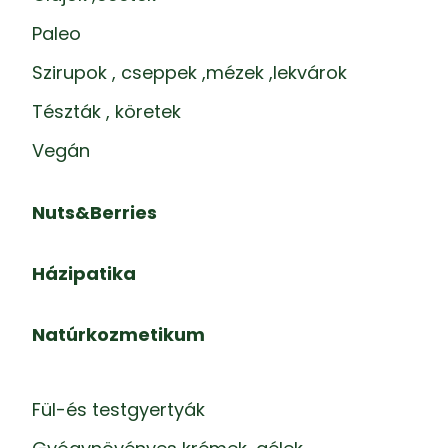
Paleo
Szirupok , cseppek ,mézek ,lekvárok
Tészták , köretek
Vegán
Nuts&Berries
Házipatika
Natúrkozmetikum
Fül-és testgyertyák