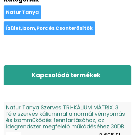
Natur Tanya
Ízület,Izom,Porc és Csonterősítők
Kapcsolódó termékek
Natur Tanya Szerves TRI-KÁLIUM MÁTRIX. 3
féle szerves káliummal a normál vérnyomás
és izomműködés fenntartásához, az
idegrendszer megfelelő működéséhez 30DB