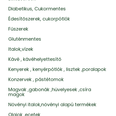
Diabetikus, Cukormentes
Édesítőszerek, cukorpótlók
Fűszerek
Gluténmentes
Italok,vízek
Kávé , kávéhelyettesítő
Kenyerek , kenyérpótlók , lisztek ,poralapok
Konzervek , pástétomok
Magvak ,gabonák ,hüvelyesek ,csíra
magok
Növényi italok,növényi alapú termékek
Olajok ,ecetek