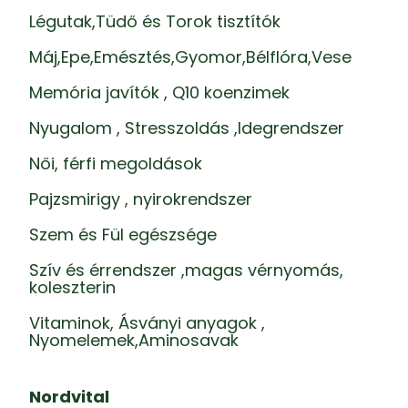
Légutak,Tüdő és Torok tisztítók
Máj,Epe,Emésztés,Gyomor,Bélflóra,Vese
Memória javítók , Q10 koenzimek
Nyugalom , Stresszoldás ,Idegrendszer
Női, férfi megoldások
Pajzsmirigy , nyirokrendszer
Szem és Fül egészsége
Szív és érrendszer ,magas vérnyomás,
koleszterin
Vitaminok, Ásványi anyagok ,
Nyomelemek,Aminosavak
Nordvital