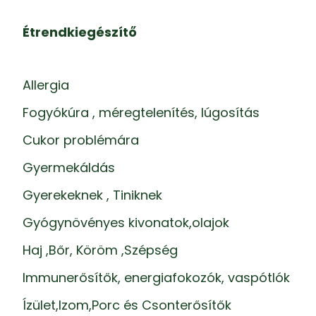
Étrendkiegészítő
Allergia
Fogyókúra , méregtelenítés, lúgosítás
Cukor problémára
Gyermekáldás
Gyerekeknek , Tiniknek
Gyógynövényes kivonatok,olajok
Haj ,Bőr, Köröm ,Szépség
Immunerősítők, energiafokozók, vaspótlók
Ízület,Izom,Porc és Csonterősítők