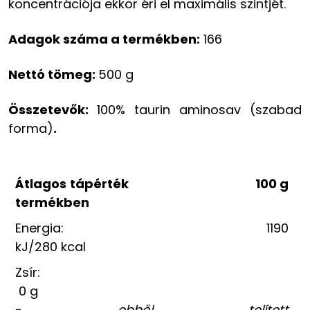
koncentrációja ekkor éri el maximális szintjét.
Adagok száma a termékben:
166
Nettó tömeg:
500 g
Összetevők:
100% taurin aminosav (szabad
forma)
.
Átlagos tápérték 100 g
termékben
Energia: 1190
kJ/280 kcal
Zsír:
0 g
-
ebből telített