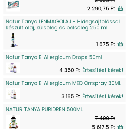
2 695 Ft
2 290,75 Ft
Natur Tanya LENMAGOLAJ - Hidegsajtolással
készült olaj, külsőleg és belsőleg 250 ml
1 875 Ft
Natur Tanya E. Allergicum Drops 50ml
4 350 Ft
Értesítést kérek!
Natur Tanya E. Allergicum MED Orrspray 30ML
3 185 Ft
Értesítést kérek!
NATUR TANYA PURIDREN 500ML
7 490 Ft
5 617,5 Ft