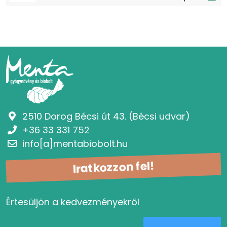
2510 Dorog Bécsi út 43. (Bécsi udvar)
+36 33 331 752
info[a]mentabiobolt.hu
Iratkozzon fel!
Értesüljön a kedvezményekről