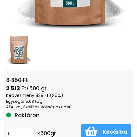
3 350 Ft
2 513
Ft/500 gr
Kedvezmény 838 Ft (25%)
Egységár 5,03 Ft/gr
ÁFÁ-val, Szállítási költségek nélkül
Raktáron
Kosárba
x500gr