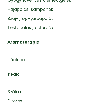
Gyógynövényes krémek ,gélek
Hajápolás ,samponok
Száj- ,fog- ,arcápolás
Testápolás ,tusfürdők
Aromaterápia
Illóolajok
Teák
Szálas
Filteres