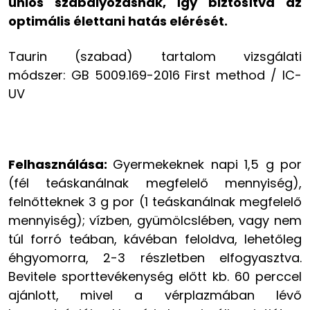
uniós szabályozásnak, így biztosítva az
optimális élettani hatás elérését.
Taurin (szabad) tartalom vizsgálati
módszer: GB 5009.169-2016 First method / IC-
UV
Felhasználása:
Gyermekeknek napi 1,5 g por
(fél teáskanálnak megfelelő mennyiség),
felnőtteknek 3 g por (1 teáskanálnak megfelelő
mennyiség); vízben, gyümölcslében, vagy nem
túl forró teában, kávéban feloldva, lehetőleg
éhgyomorra, 2-3 részletben elfogyasztva.
Bevitele sporttevékenység előtt kb. 60 perccel
ajánlott, mivel a vérplazmában lévő