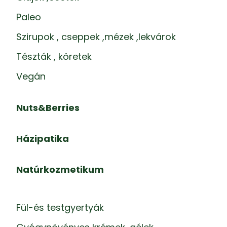
Paleo
Szirupok , cseppek ,mézek ,lekvárok
Tészták , köretek
Vegán
Nuts&Berries
Házipatika
Natúrkozmetikum
Fül-és testgyertyák