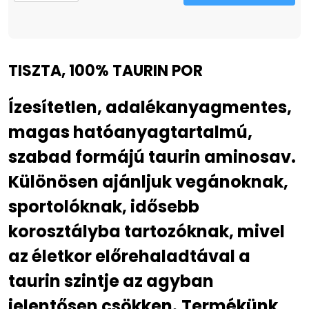
TISZTA, 100% TAURIN POR
Ízesítetlen, adalékanyagmentes,
magas hatóanyagtartalmú,
szabad formájú taurin aminosav.
Különösen ajánljuk vegánoknak,
sportolóknak, idősebb
korosztályba tartozóknak, mivel
az életkor előrehaladtával a
taurin szintje az agyban
jelentősen csökken.
Termékünk