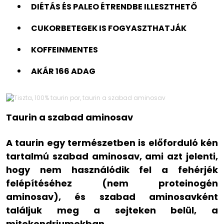
DIÉTÁS ÉS PALEO ÉTRENDBE ILLESZTHETŐ
CUKORBETEGEK IS FOGYASZTHATJÁK
KOFFEINMENTES
AKÁR 166 ADAG
Taurin a szabad aminosav
A taurin egy természetben is előforduló kén
tartalmú szabad aminosav, ami azt jelenti,
hogy nem használódik fel a fehérjék
felépítéséhez (nem proteinogén
aminosav), és szabad aminosavként
találjuk meg a sejteken belül, a
mitokondriumokban.