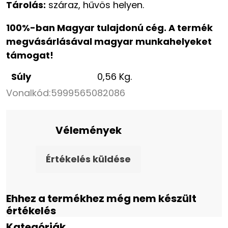
Tárolás:
száraz, hűvös helyen.
100%-ban Magyar tulajdonú cég. A termék
megvásárlásával magyar munkahelyeket
támogat!
Súly
0,56 Kg.
Vonalkód:
5999565082086
Vélemények
Értékelés küldése
Ehhez a termékhez még nem készült
értékelés
Kategóriák