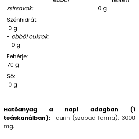
zsírsavak:
0 g
Szénhidrát:
0 g
-
ebből cukrok:
0 g
Fehérje:
70 g
Só:
0 g
Hatóanyag a napi adagban (1
teáskanálban):
Taurin (szabad forma): 3000
mg.