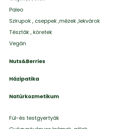
Paleo
Szirupok , cseppek ,mézek ,lekvárok
Tészták , köretek
Vegán
Nuts&Berries
Házipatika
Natúrkozmetikum
Fül-és testgyertyák