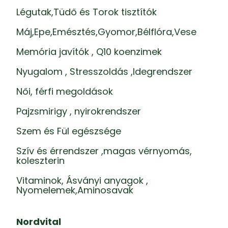
Légutak,Tüdő és Torok tisztítók
Máj,Epe,Emésztés,Gyomor,Bélflóra,Vese
Memória javítók , Q10 koenzimek
Nyugalom , Stresszoldás ,Idegrendszer
Női, férfi megoldások
Pajzsmirigy , nyirokrendszer
Szem és Fül egészsége
Szív és érrendszer ,magas vérnyomás,
koleszterin
Vitaminok, Ásványi anyagok ,
Nyomelemek,Aminosavak
Nordvital