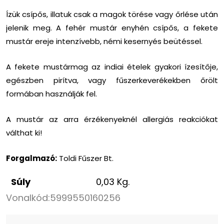
Ízük csípős, illatuk csak a magok törése vagy őrlése után
jelenik meg. A fehér mustár enyhén csípős, a fekete
mustár ereje intenzívebb, némi kesernyés beütéssel.
A fekete mustármag az indiai ételek gyakori ízesítője,
egészben pirítva, vagy fűszerkeverékekben őrölt
formában használják fel.
A mustár az arra érzékenyeknél allergiás reakciókat
válthat ki!
Forgalmazó:
Toldi Fűszer Bt.
Súly
0,03 Kg.
Vonalkód:
5999550160256