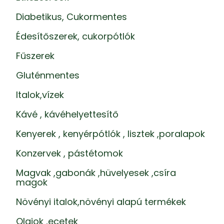
Diabetikus, Cukormentes
Édesítőszerek, cukorpótlók
Fűszerek
Gluténmentes
Italok,vízek
Kávé , kávéhelyettesítő
Kenyerek , kenyérpótlók , lisztek ,poralapok
Konzervek , pástétomok
Magvak ,gabonák ,hüvelyesek ,csíra
magok
Növényi italok,növényi alapú termékek
Olajok ,ecetek