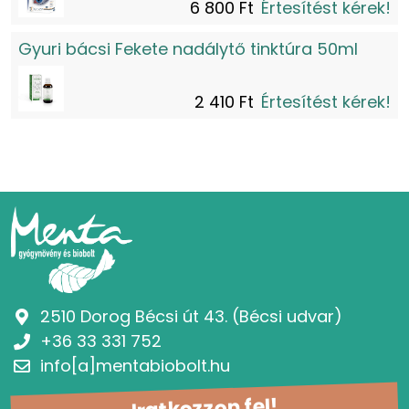
6 800 Ft
Értesítést kérek!
Gyuri bácsi Fekete nadálytő tinktúra 50ml
2 410 Ft
Értesítést kérek!
2510 Dorog Bécsi út 43. (Bécsi udvar)
+36 33 331 752
info[a]mentabiobolt.hu
Iratkozzon fel!