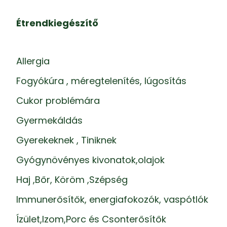
Étrendkiegészítő
Allergia
Fogyókúra , méregtelenítés, lúgosítás
Cukor problémára
Gyermekáldás
Gyerekeknek , Tiniknek
Gyógynövényes kivonatok,olajok
Haj ,Bőr, Köröm ,Szépség
Immunerősítők, energiafokozók, vaspótlók
Ízület,Izom,Porc és Csonterősítők