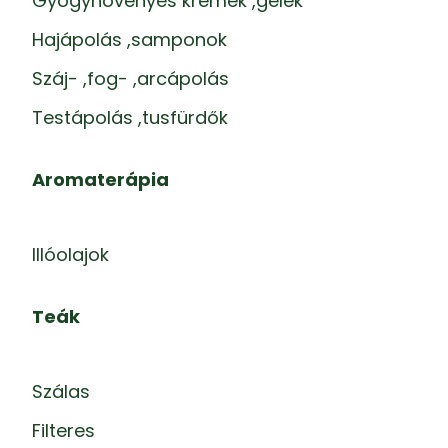
Gyógynövényes krémek ,gélek
Hajápolás ,samponok
Száj- ,fog- ,arcápolás
Testápolás ,tusfürdők
Aromaterápia
Illóolajok
Teák
Szálas
Filteres