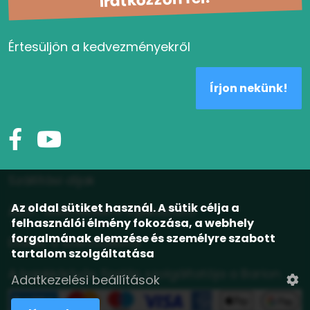
Értesüljön a kedvezményekről
Írjon nekünk!
Szállítási díjak
Az oldal sütiket használ. A sütik célja a
ÁSZF, adatvédelmi tájékoztató
felhasználói élmény fokozása, a webhely
forgalmának elemzése és személyre szabott
Elállás a szerződéstől
tartalom szolgáltatása
A bankkártyás fizetés szolgáltatója a Barion
Adatkezelési beállítások