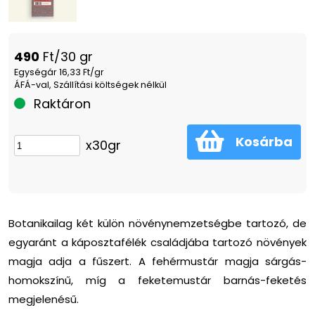
490
Ft/30 gr
Egységár 16,33 Ft/gr
ÁFÁ-val, Szállítási költségek nélkül
Raktáron
Kosárba
x30gr
Botanikailag két külön növénynemzetségbe tartozó, de
egyaránt a káposztafélék családjába tartozó növények
magja adja a fűszert. A fehérmustár magja sárgás-
homokszínű, míg a feketemustár barnás-feketés
megjelenésű.