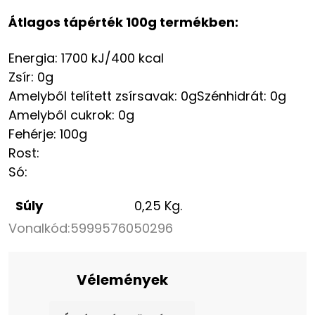
Átlagos tápérték 100g termékben:
Energia: 1700 kJ/400 kcal
Zsír: 0g
Amelyből telített zsírsavak: 0gSzénhidrát: 0g
Amelyből cukrok: 0g
Fehérje: 100g
Rost:
Só:
Súly
0,25 Kg.
Vonalkód:
5999576050296
Vélemények