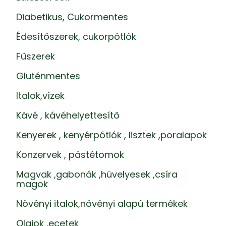
Diabetikus, Cukormentes
Édesítőszerek, cukorpótlók
Fűszerek
Gluténmentes
Italok,vízek
Kávé , kávéhelyettesítő
Kenyerek , kenyérpótlók , lisztek ,poralapok
Konzervek , pástétomok
Magvak ,gabonák ,hüvelyesek ,csíra
magok
Növényi italok,növényi alapú termékek
Olajok ,ecetek