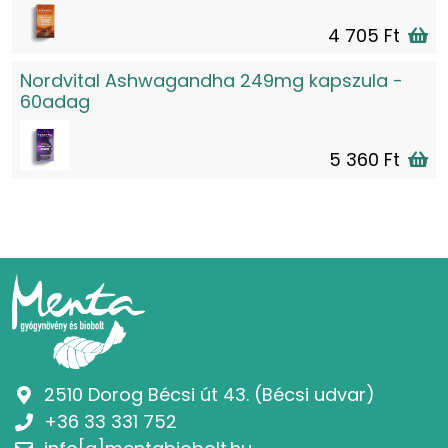
4 705 Ft
Nordvital Ashwagandha 249mg kapszula -
60adag
5 360 Ft
2510 Dorog Bécsi út 43. (Bécsi udvar)
+36 33 331 752