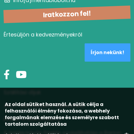
info[a]mentabiobolt.hu
Iratkozzon fel!
Értesüljön a kedvezményekről
Írjon nekünk!
Szállítási díjak
Az oldal sütiket használ. A sütik célja a
ÁSZF, adatvédelmi tájékoztató
felhasználói élmény fokozása, a webhely
forgalmának elemzése és személyre szabott
Elállás a szerződéstől
tartalom szolgáltatása
A bankkártyás fizetés szolgáltatója a Barion