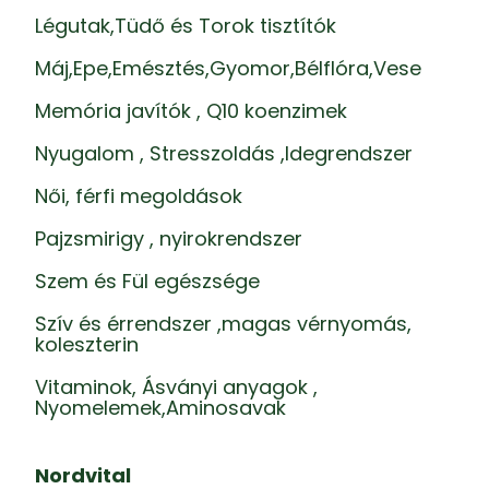
Légutak,Tüdő és Torok tisztítók
Máj,Epe,Emésztés,Gyomor,Bélflóra,Vese
Memória javítók , Q10 koenzimek
Nyugalom , Stresszoldás ,Idegrendszer
Női, férfi megoldások
Pajzsmirigy , nyirokrendszer
Szem és Fül egészsége
Szív és érrendszer ,magas vérnyomás,
koleszterin
Vitaminok, Ásványi anyagok ,
Nyomelemek,Aminosavak
Nordvital