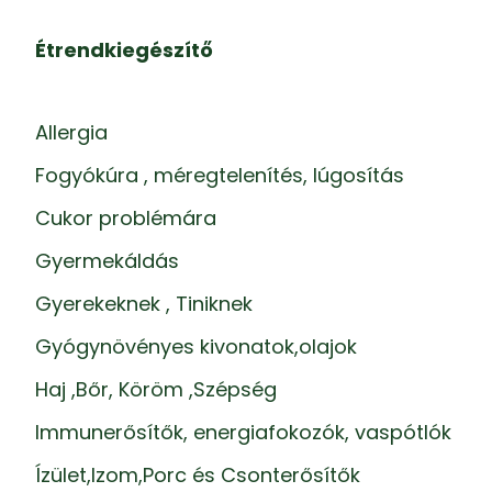
Étrendkiegészítő
Allergia
Fogyókúra , méregtelenítés, lúgosítás
Cukor problémára
Gyermekáldás
Gyerekeknek , Tiniknek
Gyógynövényes kivonatok,olajok
Haj ,Bőr, Köröm ,Szépség
Immunerősítők, energiafokozók, vaspótlók
Ízület,Izom,Porc és Csonterősítők