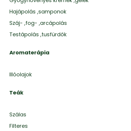
Gyógynövényes krémek ,gélek
Hajápolás ,samponok
Száj- ,fog- ,arcápolás
Testápolás ,tusfürdők
Aromaterápia
Illóolajok
Teák
Szálas
Filteres