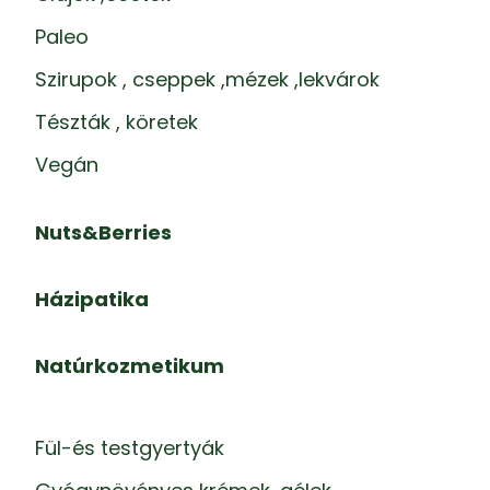
Paleo
Szirupok , cseppek ,mézek ,lekvárok
Tészták , köretek
Vegán
Nuts&Berries
Házipatika
Natúrkozmetikum
Fül-és testgyertyák