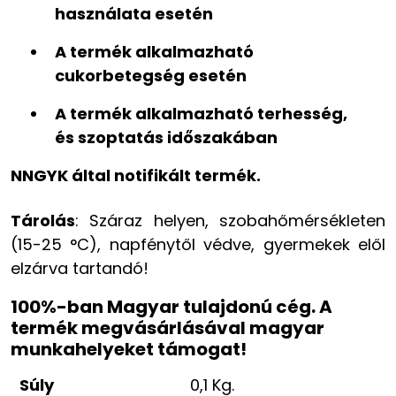
használata esetén
A termék alkalmazható
cukorbetegség esetén
A termék alkalmazható terhesség,
és szoptatás időszakában
NNGYK által notifikált termék.
Tárolás
: Száraz helyen, szobahőmérsékleten
(15-25 °C), napfénytől védve, gyermekek elől
elzárva tartandó!
100%-ban Magyar tulajdonú cég. A
termék megvásárlásával magyar
munkahelyeket támogat!
Súly
0,1 Kg.