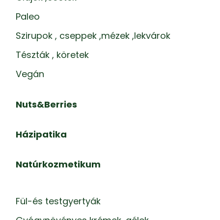
Paleo
Szirupok , cseppek ,mézek ,lekvárok
Tészták , köretek
Vegán
Nuts&Berries
Házipatika
Natúrkozmetikum
Fül-és testgyertyák