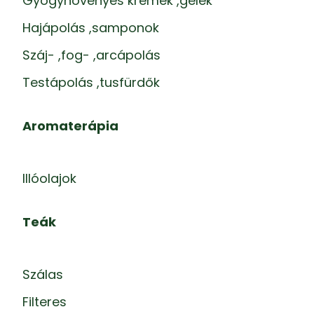
Gyógynövényes krémek ,gélek
Hajápolás ,samponok
Száj- ,fog- ,arcápolás
Testápolás ,tusfürdők
Aromaterápia
Illóolajok
Teák
Szálas
Filteres