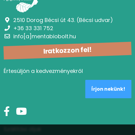
2510 Dorog Bécsi út 43. (Bécsi udvar)
+36 33 331 752
info[a]mentabiobolt.hu
Iratkozzon fel!
Értesüljön a kedvezményekről
Írjon nekünk!
Szállítási díjak