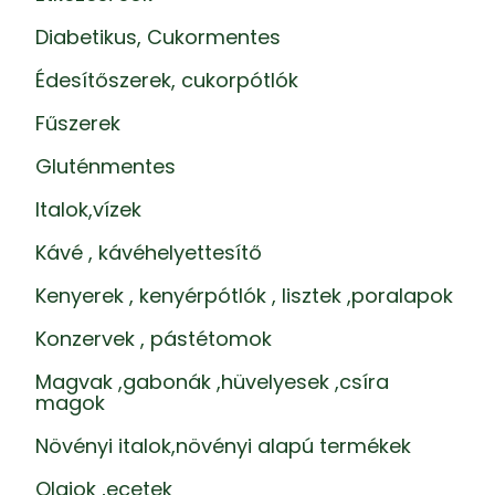
Diabetikus, Cukormentes
Édesítőszerek, cukorpótlók
Fűszerek
Gluténmentes
Italok,vízek
Kávé , kávéhelyettesítő
Kenyerek , kenyérpótlók , lisztek ,poralapok
Konzervek , pástétomok
Magvak ,gabonák ,hüvelyesek ,csíra
magok
Növényi italok,növényi alapú termékek
Olajok ,ecetek