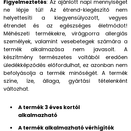
Figyelmeztetés
: Az ajánlott napi mennyiséget
ne lépje túl! Az étrend-kiegészítő nem
helyettesíti a kiegyensúlyozott, vegyes
étrendet és az egészséges életmódot!
Méhészeti termékekre, virágporra allergiás
személyek, valamint vesebetegek számára a
termék alkalmazása nem javasolt. A
készítmény természetes voltából eredően
üledékképződés előfordulhat, ez azonban nem
befolyásolja a termék minőségét. A termék
színe, íze, állaga, gyártási tételenként
változhat.
A termék 3 éves kortól
alkalmazható
A termék alkalmazható vérhígítók