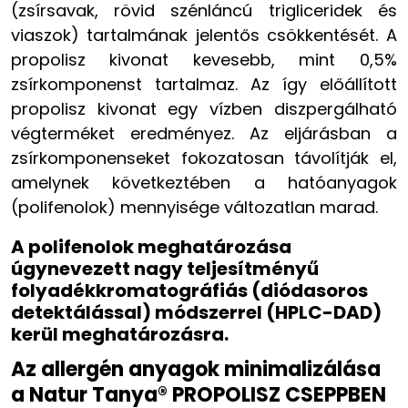
(zsírsavak, rövid szénláncú trigliceridek és
viaszok) tartalmának jelentős csökkentését. A
propolisz kivonat kevesebb, mint 0,5%
zsírkomponenst tartalmaz. Az így előállított
propolisz kivonat egy vízben diszpergálható
végterméket eredményez. Az eljárásban a
zsírkomponenseket fokozatosan távolítják el,
amelynek következtében a hatóanyagok
(polifenolok) mennyisége változatlan marad.
A polifenolok meghatározása
úgynevezett nagy teljesítményű
folyadékkromatográfiás (diódasoros
detektálással) módszerrel (HPLC-DAD)
kerül
meghatározásra.
Az allergén anyagok minimalizálása
a Natur Tanya® PROPOLISZ CSEPPBEN