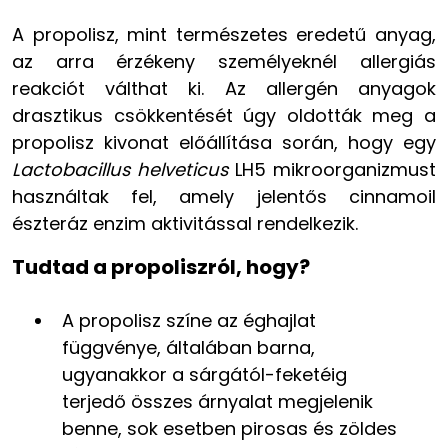
A propolisz, mint természetes eredetű anyag,
az arra érzékeny személyeknél allergiás
reakciót válthat ki. Az allergén anyagok
drasztikus csökkentését úgy oldották meg a
propolisz kivonat előállítása során, hogy egy
Lactobacillus helveticus
LH5 mikroorganizmust
használtak fel, amely jelentős cinnamoil
észteráz enzim aktivitással rendelkezik.
Tudtad a propoliszról, hogy?
A propolisz színe az éghajlat
függvénye, általában barna,
ugyanakkor a sárgától-feketéig
terjedő összes árnyalat megjelenik
benne, sok esetben pirosas és zöldes