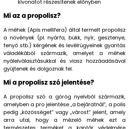
kivonatot részesítenek előnyben
Mi az a propolisz?
A méhek (Apis mellifera) által termelt propolisz
a növények (pl. nyárfa, bükk, nyír, gesztenye,
fenyő stb.) kérgének és levélrügyeinek gyantás
váladékából származik, amelyet a méhek
nyálelválasztásukkal és viasz hozzáadásával
gyűjtenek és dolgoznak fel.
Mi a propolisz szó jelentése?
A propolisz szó a görög nyelvből származik,
amelyben a pro jelentése „a bejáratnál”, a polis
pedig „közösséget” vagy „várost” jelent, amely
arra utal, hogy a mézelő méhek ezt a
természetes terméket a kaptár védelmére