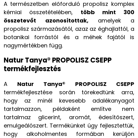
A természetben előforduló propolisz komplex
kémiai összetételében,
több mint 300
összetevőt azonosítottak,
amelyek a
propolisz származásától, azaz az éghajlattól, a
botanikai forrástól és a méhek fajától is
nagymértékben függ.
Natur Tanya® PROPOLISZ CSEPP
termékfejlesztés
A
Natur Tanya® PROPOLISZ CSEPP
termékfejlesztése során törekedtünk arra,
hogy az minél kevesebb adalékanyagot
tartalmazzon, példaként említve nem
tartalmaz glicerint, aromát, édesítőszert,
emulgeálószert. Termékünket úgy fejlesztettük,
hogy alkoholmentes formában kerüljön