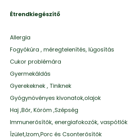
Étrendkiegészítő
Allergia
Fogyókúra , méregtelenítés, lúgosítás
Cukor problémára
Gyermekáldás
Gyerekeknek , Tiniknek
Gyógynövényes kivonatok,olajok
Haj ,Bőr, Köröm ,Szépség
Immunerősítők, energiafokozók, vaspótlók
Ízület,Izom,Porc és Csonterősítők