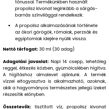
tónussal. Termékünkben használt
propolisz kivonat leginkább a sárgás-
barnás színvilággal rendelkezik.
A propolisz alkalmazásának története
az ókori görögök, rómaiak, perzsák és
egyiptomiak idejére nyúlik vissza.
Nettó térfogat:
30 ml (30 adag)
Adagolási javaslat:
Napi 14 csepp, lehetőleg
reggel, étkezés közben, gyümölcslében hígítva.
A hígításhoz almalevet ajánlunk. A termék
vízzel elfogyasztva is alkalmazható, azoknak,
akik a hagyományos természetes jellegű ízeket
részesítik előnyben.
Összetevők:
tisztított víz, propolisz kivonat