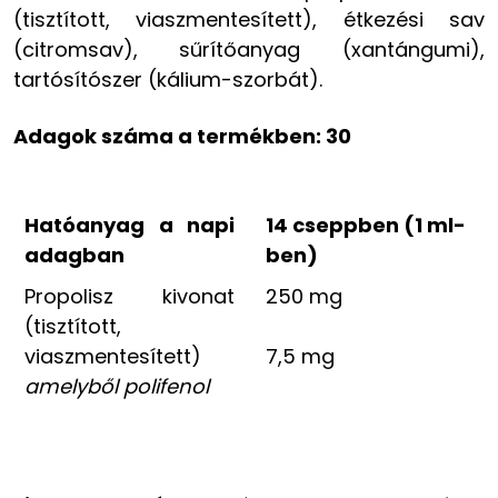
(tisztított, viaszmentesített), étkezési sav
(citromsav), sűrítőanyag (xantángumi),
tartósítószer (kálium-szorbát).
Adagok száma a termékben:
30
Hatóanyag a napi
14 cseppben (1 ml-
adagban
ben)
Propolisz kivonat
250 mg
(tisztított,
viaszmentesített)
7,5 mg
amelyből polifenol