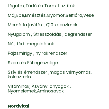
Légutak,Tüdő és Torok tisztítók
Máj,Epe,Emésztés,Gyomor,Bélflóra,Vese
Memória javítók , Q10 koenzimek
Nyugalom , Stresszoldás ,Idegrendszer
Női, férfi megoldások
Pajzsmirigy , nyirokrendszer
Szem és Fül egészsége
Szív és érrendszer ,magas vérnyomás,
koleszterin
Vitaminok, Ásványi anyagok ,
Nyomelemek,Aminosavak
Nordvital