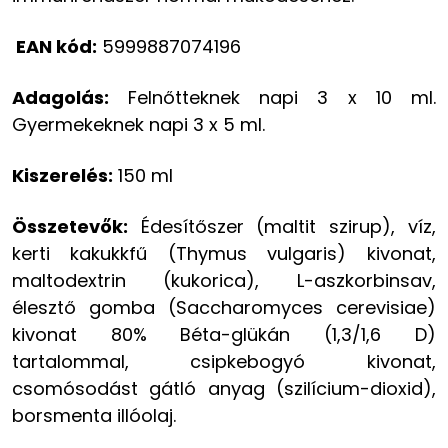
EAN kód:
5999887074196
Adagolás:
Felnőtteknek napi 3 x 10 ml.
Gyermekeknek napi 3 x 5 ml.
Kiszerelés:
150 ml
Összetevők:
Édesítőszer (maltit szirup), víz,
kerti kakukkfű (Thymus vulgaris) kivonat,
maltodextrin (kukorica), L-aszkorbinsav,
élesztő gomba (Saccharomyces cerevisiae)
kivonat 80% Béta-glükán (1,3/1,6 D)
tartalommal, csipkebogyó kivonat,
csomósodást gátló anyag (szilícium-dioxid),
borsmenta illóolaj.