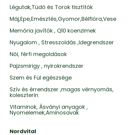
Légutak,Tüdő és Torok tisztítók
Máj,Epe,Emésztés,Gyomor,Bélflóra,Vese
Memória javítók , Q10 koenzimek
Nyugalom , Stresszoldás ,Idegrendszer
Női, férfi megoldások
Pajzsmirigy , nyirokrendszer
Szem és Fül egészsége
Szív és érrendszer ,magas vérnyomás,
koleszterin
Vitaminok, Ásványi anyagok ,
Nyomelemek,Aminosavak
Nordvital