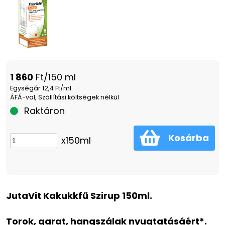
1 860
Ft/150 ml
Egységár 12,4 Ft/ml
ÁFÁ-val, Szállítási költségek nélkül
Raktáron
Kosárba
x150ml
JutaVit Kakukkfű Szirup 150ml.
Torok, garat, hangszálak nyugtatásáért*.