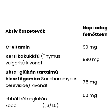
Napi adag
Aktív összetevők
felnőttekne
C-vitamin
90 mg
Kerti kakukkfű
(Thymus
990 mg
vulgaris) kivonat
Béta-glükán tartalmú
élesztőgomba
Saccharomyces
75 mg
cerevisiae) kivonat
60 mg
ebből béta-glükán
Ebből (1,3/1,6)