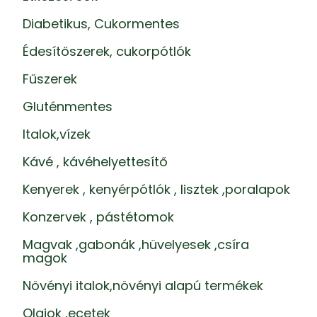
Diabetikus, Cukormentes
Édesítőszerek, cukorpótlók
Fűszerek
Gluténmentes
Italok,vízek
Kávé , kávéhelyettesítő
Kenyerek , kenyérpótlók , lisztek ,poralapok
Konzervek , pástétomok
Magvak ,gabonák ,hüvelyesek ,csíra
magok
Növényi italok,növényi alapú termékek
Olajok ,ecetek