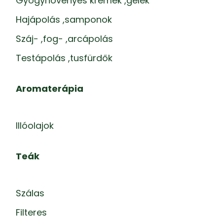
Gyógynövényes krémek ,gélek
Hajápolás ,samponok
Száj- ,fog- ,arcápolás
Testápolás ,tusfürdők
Aromaterápia
Illóolajok
Teák
Szálas
Filteres