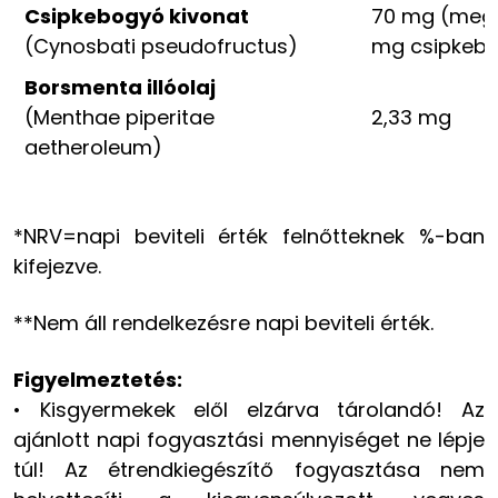
Csipkebogyó kivonat
70 mg (megf
(Cynosbati pseudofructus)
mg csipkeb
Borsmenta illóolaj
(Menthae piperitae
2,33 mg
aetheroleum)
*NRV=napi beviteli érték felnőtteknek %-ban
kifejezve.
**Nem áll rendelkezésre napi beviteli érték.
Figyelmeztetés:
• Kisgyermekek elől elzárva tárolandó! Az
ajánlott napi fogyasztási mennyiséget ne lépje
túl! Az étrendkiegészítő fogyasztása nem