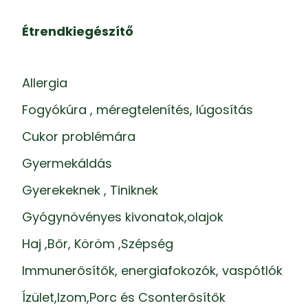
Étrendkiegészítő
Allergia
Fogyókúra , méregtelenítés, lúgosítás
Cukor problémára
Gyermekáldás
Gyerekeknek , Tiniknek
Gyógynövényes kivonatok,olajok
Haj ,Bőr, Köröm ,Szépség
Immunerősítők, energiafokozók, vaspótlók
Ízület,Izom,Porc és Csonterősítők