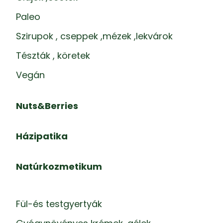
Paleo
Szirupok , cseppek ,mézek ,lekvárok
Tészták , köretek
Vegán
Nuts&Berries
Házipatika
Natúrkozmetikum
Fül-és testgyertyák