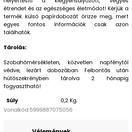
helyettesíti a kiegyensúlyozott, vegyes
étrendet és az egészséges életmódot! Kérjük a
termék külső papírdobozát őrizze meg, mert
egyes fontos információk csak azon
találhatók.
Tárolás:
Szobahőmérsékleten, közvetlen napfénytől
védve, lezárt dobozában. Felbontás után
hűtőszekrényben tárolva 2 hónapig
fogyasztható!
Súly
0,2 Kg.
Vonalkód:
5999887075056
Vélemények