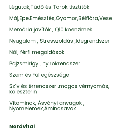
Légutak,Tüdő és Torok tisztítók
Máj,Epe,Emésztés,Gyomor,Bélflóra,Vese
Memória javítók , Q10 koenzimek
Nyugalom , Stresszoldás ,Idegrendszer
Női, férfi megoldások
Pajzsmirigy , nyirokrendszer
Szem és Fül egészsége
Szív és érrendszer ,magas vérnyomás,
koleszterin
Vitaminok, Ásványi anyagok ,
Nyomelemek,Aminosavak
Nordvital