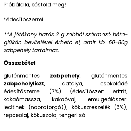
Próbáld ki, kóstold meg!
*édesítőszerrel
**A jótékony hatás 3 g zabból származó béta-
glükán bevitelével érhető el, amit kb. 60-80g
zabpehely tartalmaz.
Összetétel
gluténmentes
zabpehely
, gluténmentes
zabpehelyliszt
, datolya, csokoládé
édesítőszerrel (7%) (édesítőszer: eritrit,
kakaómassza, kakaóvaj, emulgeálószer:
lecitinek (napraforgó)), kókuszreszelék (6%),
repceolaj, kókuszolaj tengeri só