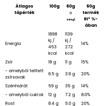
Átlagos
100g
60g
60g
tápérték
termék
(1
RI* %-
adag)
ában
1898
1139
kj /
kj /
Energia
14%
453
272
kcal
kcal
Zsír
18 g
11 g
15%
- amelyből telített
6.5 g
3.9 g
20%
zsírsavak
Szénhidrát
59 g
35 g
14%
- amelyből cukrok
12 g
7.2 g
8.0%
Rost
8.4 g
5.0 g
20%