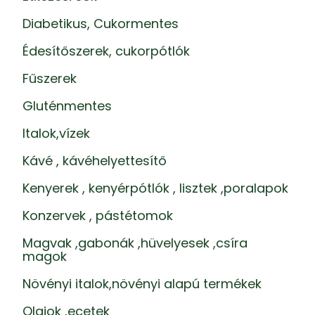
Diabetikus, Cukormentes
Édesítőszerek, cukorpótlók
Fűszerek
Gluténmentes
Italok,vízek
Kávé , kávéhelyettesítő
Kenyerek , kenyérpótlók , lisztek ,poralapok
Konzervek , pástétomok
Magvak ,gabonák ,hüvelyesek ,csíra
magok
Növényi italok,növényi alapú termékek
Olajok ,ecetek