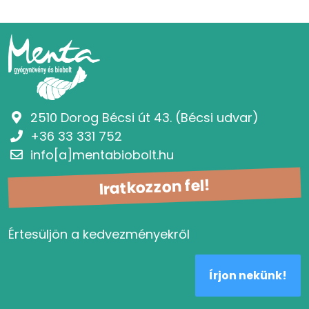
2510 Dorog Bécsi út 43. (Bécsi udvar)
+36 33 331 752
info[a]mentabiobolt.hu
Iratkozzon fel!
Értesüljön a kedvezményekről
Írjon nekünk!