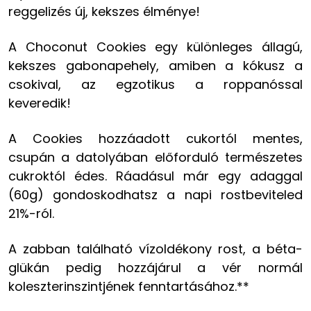
reggelizés új, kekszes élménye!
A Choconut Cookies egy különleges állagú,
kekszes gabonapehely, amiben a kókusz a
csokival, az egzotikus a roppanóssal
keveredik!
A Cookies hozzáadott cukortól mentes,
csupán a datolyában előforduló természetes
cukroktól édes. Ráadásul már egy adaggal
(60g) gondoskodhatsz a napi rostbeviteled
21%-ról.
A zabban található vízoldékony rost, a béta-
glükán pedig hozzájárul a vér normál
koleszterinszintjének fenntartásához.**