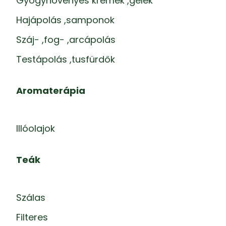
Gyógynövényes krémek ,gélek
Hajápolás ,samponok
Száj- ,fog- ,arcápolás
Testápolás ,tusfürdők
Aromaterápia
Illóolajok
Teák
Szálas
Filteres