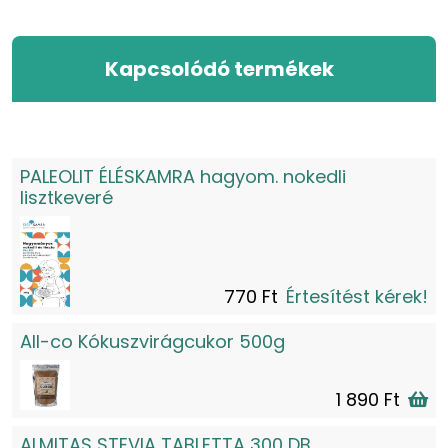
Kapcsolódó termékek
PALEOLIT ÉLÉSKAMRA hagyom. nokedli
lisztkeveré
770 Ft
Értesítést kérek!
All-co Kókuszvirágcukor 500g
1 890 Ft
ALMITAS STEVIA TABLETTA 300 DB