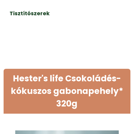
Tisztítószerek
Hester's life Csokoládés-
kókuszos gabonapehely*
320g