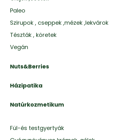
Paleo
Szirupok , cseppek ,mézek ,lekvárok
Tészták , köretek
Vegán
Nuts&Berries
Házipatika
Natúrkozmetikum
Fül-és testgyertyák