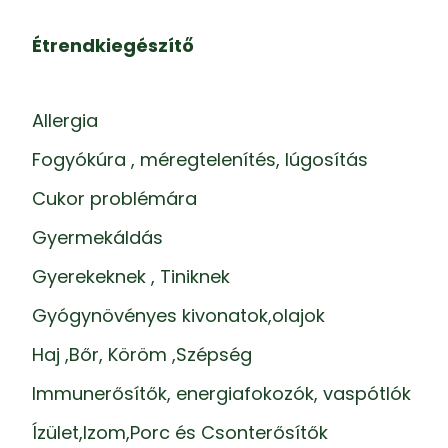
Étrendkiegészítő
Allergia
Fogyókúra , méregtelenítés, lúgosítás
Cukor problémára
Gyermekáldás
Gyerekeknek , Tiniknek
Gyógynövényes kivonatok,olajok
Haj ,Bőr, Köröm ,Szépség
Immunerősítők, energiafokozók, vaspótlók
Ízület,Izom,Porc és Csonterősítők