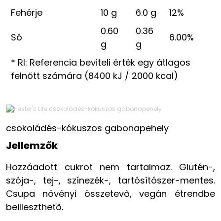
Fehérje
10 g
6.0 g
12%
0.60
0.36
Só
6.00%
g
g
* RI: Referencia beviteli érték egy átlagos
felnőtt számára (8400 kJ / 2000 kcal)
csokoládés-kókuszos gabonapehely
Jellemzők
Hozzáadott cukrot nem tartalmaz. Glutén-,
szója-, tej-, színezék-, tartósítószer-mentes.
Csupa növényi összetevő, vegán étrendbe
beilleszthető.