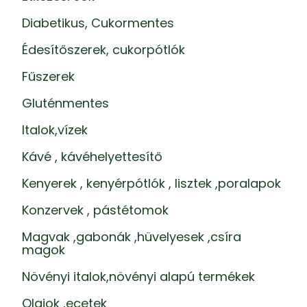
Diabetikus, Cukormentes
Édesítőszerek, cukorpótlók
Fűszerek
Gluténmentes
Italok,vízek
Kávé , kávéhelyettesítő
Kenyerek , kenyérpótlók , lisztek ,poralapok
Konzervek , pástétomok
Magvak ,gabonák ,hüvelyesek ,csíra
magok
Növényi italok,növényi alapú termékek
Olajok ,ecetek