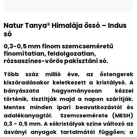
Natur Tanya® Himalája őssó – Indus
só
0,3-0,5 mm finom szemcseméretű
finomítatlan, feldolgozatlan,
rózsaszínes-vörös pakisztáni só.
Több száz millió éve, az őstengerek
kiszáradásakor keletkezett a kristálysó. A
bányászata hagyományosan kézzel
történik, tisztítják majd a napon szárítják.
Mentes minden ipari beavatkozástól és
adalékanyagtól. Szemcsemérete (MESH)
0,3 - 0,5 mm. A sókristályok színe változó az
ásványi anyagok tartalmától függően; a