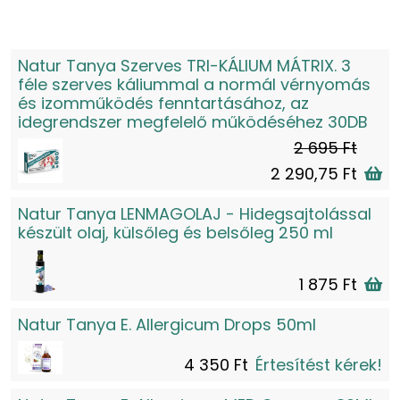
Natur Tanya Szerves TRI-KÁLIUM MÁTRIX. 3
féle szerves káliummal a normál vérnyomás
és izomműködés fenntartásához, az
idegrendszer megfelelő működéséhez 30DB
2 695 Ft
2 290,75 Ft
Natur Tanya LENMAGOLAJ - Hidegsajtolással
készült olaj, külsőleg és belsőleg 250 ml
1 875 Ft
Natur Tanya E. Allergicum Drops 50ml
4 350 Ft
Értesítést kérek!