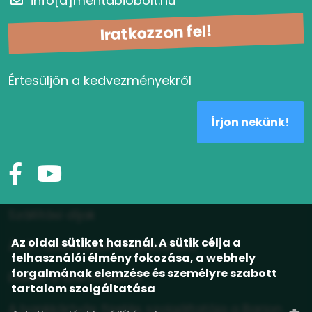
info[a]mentabiobolt.hu
Iratkozzon fel!
Értesüljön a kedvezményekről
Írjon nekünk!
Szállítási díjak
Az oldal sütiket használ. A sütik célja a
ÁSZF, adatvédelmi tájékoztató
felhasználói élmény fokozása, a webhely
forgalmának elemzése és személyre szabott
Elállás a szerződéstől
tartalom szolgáltatása
A bankkártyás fizetés szolgáltatója a Barion