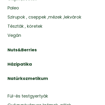
Paleo
Szirupok , cseppek ,mézek ,lekvárok
Tészták , köretek
Vegán
Nuts&Berries
Házipatika
Natúrkozmetikum
Fül-és testgyertyák