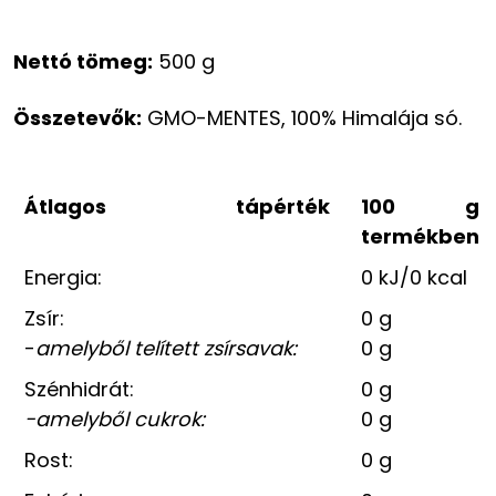
Nettó tömeg:
500 g
Összetevők:
GMO-MENTES, 100% Himalája só.
Átlagos tápérték
100 g
termékben
Energia:
0 kJ/0 kcal
Zsír:
0 g
-
amelyből telített zsírsavak:
0 g
Szénhidrát:
0 g
-amelyből cukrok:
0 g
Rost:
0 g