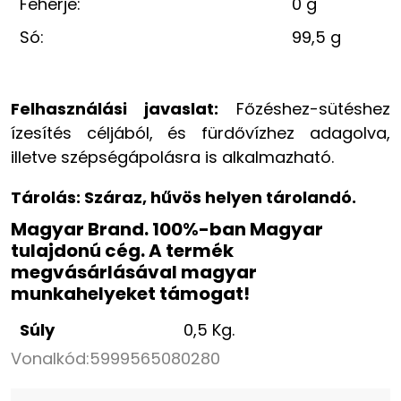
Fehérje:
0 g
Só:
99,5 g
Felhasználási javaslat:
Főzéshez-sütéshez
ízesítés céljából, és fürdővízhez adagolva,
illetve szépségápolásra is alkalmazható.
Tárolás:
Száraz, hűvös helyen tárolandó.
Magyar Brand. 100%-ban Magyar
tulajdonú cég. A termék
megvásárlásával magyar
munkahelyeket támogat!
Súly
0,5 Kg.
Vonalkód:
5999565080280