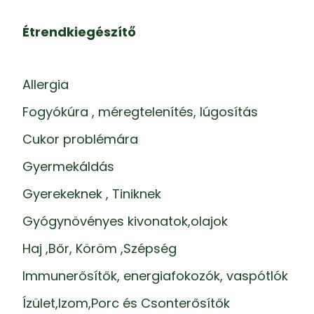
Étrendkiegészítő
Allergia
Fogyókúra , méregtelenítés, lúgosítás
Cukor problémára
Gyermekáldás
Gyerekeknek , Tiniknek
Gyógynövényes kivonatok,olajok
Haj ,Bőr, Köröm ,Szépség
Immunerősítők, energiafokozók, vaspótlók
Ízület,Izom,Porc és Csonterősítők