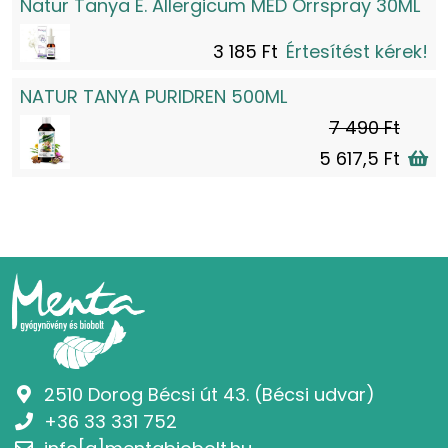
Natur Tanya E. Allergicum MED Orrspray 30ML
3 185 Ft
Értesítést kérek!
NATUR TANYA PURIDREN 500ML
7 490 Ft
5 617,5 Ft
2510 Dorog Bécsi út 43. (Bécsi udvar)
+36 33 331 752