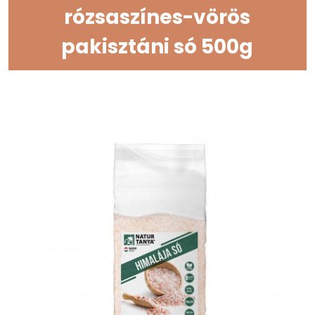
rózsaszínes-vörös
pakisztáni só 500g