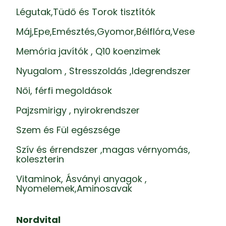
Légutak,Tüdő és Torok tisztítók
Máj,Epe,Emésztés,Gyomor,Bélflóra,Vese
Memória javítók , Q10 koenzimek
Nyugalom , Stresszoldás ,Idegrendszer
Női, férfi megoldások
Pajzsmirigy , nyirokrendszer
Szem és Fül egészsége
Szív és érrendszer ,magas vérnyomás,
koleszterin
Vitaminok, Ásványi anyagok ,
Nyomelemek,Aminosavak
Nordvital