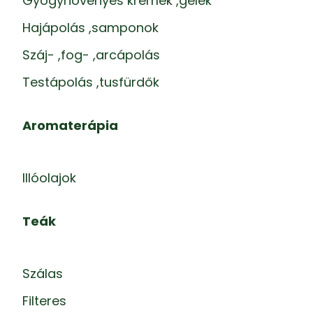
Gyógynövényes krémek ,gélek
Hajápolás ,samponok
Száj- ,fog- ,arcápolás
Testápolás ,tusfürdők
Aromaterápia
Illóolajok
Teák
Szálas
Filteres