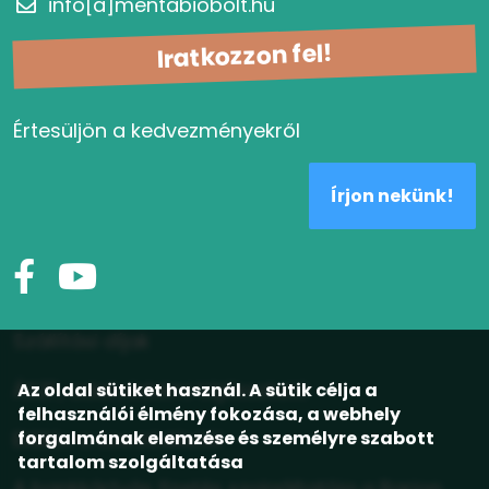
info[a]mentabiobolt.hu
Iratkozzon fel!
Értesüljön a kedvezményekről
Írjon nekünk!
Szállítási díjak
Az oldal sütiket használ. A sütik célja a
ÁSZF, adatvédelmi tájékoztató
felhasználói élmény fokozása, a webhely
forgalmának elemzése és személyre szabott
Elállás a szerződéstől
tartalom szolgáltatása
A bankkártyás fizetés szolgáltatója a Barion