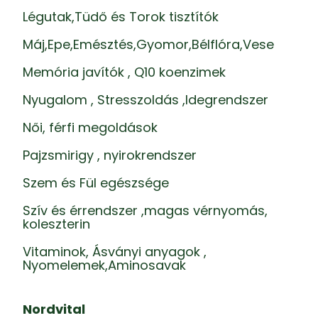
Légutak,Tüdő és Torok tisztítók
Máj,Epe,Emésztés,Gyomor,Bélflóra,Vese
Memória javítók , Q10 koenzimek
Nyugalom , Stresszoldás ,Idegrendszer
Női, férfi megoldások
Pajzsmirigy , nyirokrendszer
Szem és Fül egészsége
Szív és érrendszer ,magas vérnyomás,
koleszterin
Vitaminok, Ásványi anyagok ,
Nyomelemek,Aminosavak
Nordvital