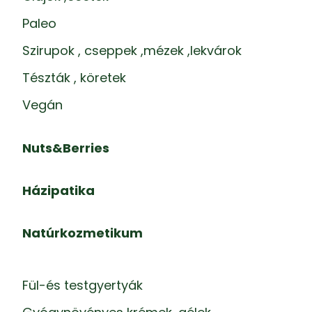
Paleo
Szirupok , cseppek ,mézek ,lekvárok
Tészták , köretek
Vegán
Nuts&Berries
Házipatika
Natúrkozmetikum
Fül-és testgyertyák