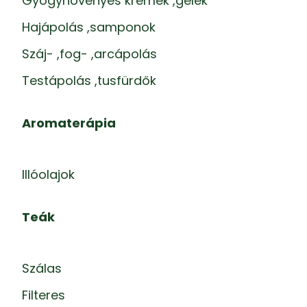
Gyógynövényes krémek ,gélek
Hajápolás ,samponok
Száj- ,fog- ,arcápolás
Testápolás ,tusfürdők
Aromaterápia
Illóolajok
Teák
Szálas
Filteres