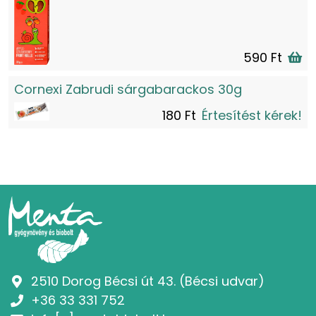
590 Ft
Cornexi Zabrudi sárgabarackos 30g
180 Ft
Értesítést kérek!
2510 Dorog Bécsi út 43. (Bécsi udvar)
+36 33 331 752