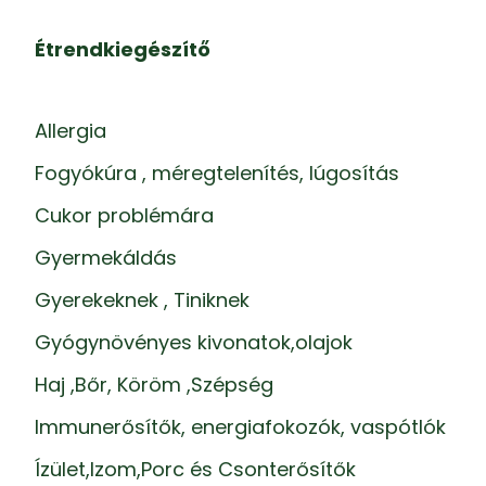
Étrendkiegészítő
Allergia
Fogyókúra , méregtelenítés, lúgosítás
Cukor problémára
Gyermekáldás
Gyerekeknek , Tiniknek
Gyógynövényes kivonatok,olajok
Haj ,Bőr, Köröm ,Szépség
Immunerősítők, energiafokozók, vaspótlók
Ízület,Izom,Porc és Csonterősítők