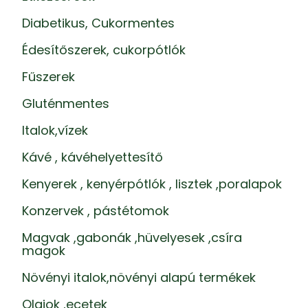
Diabetikus, Cukormentes
Édesítőszerek, cukorpótlók
Fűszerek
Gluténmentes
Italok,vízek
Kávé , kávéhelyettesítő
Kenyerek , kenyérpótlók , lisztek ,poralapok
Konzervek , pástétomok
Magvak ,gabonák ,hüvelyesek ,csíra
magok
Növényi italok,növényi alapú termékek
Olajok ,ecetek