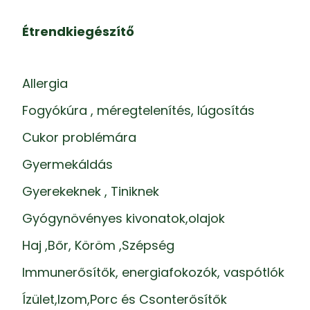
Étrendkiegészítő
Allergia
Fogyókúra , méregtelenítés, lúgosítás
Cukor problémára
Gyermekáldás
Gyerekeknek , Tiniknek
Gyógynövényes kivonatok,olajok
Haj ,Bőr, Köröm ,Szépség
Immunerősítők, energiafokozók, vaspótlók
Ízület,Izom,Porc és Csonterősítők