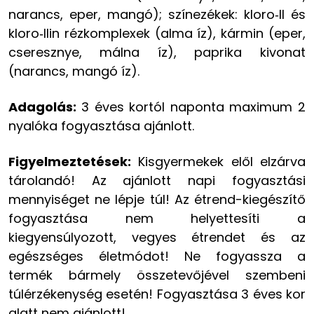
narancs, eper, mangó); színezékek: kloro‑ll és
kloro‑llin rézkomplexek (alma íz), kármin (eper,
cseresznye, málna íz), paprika kivonat
(narancs, mangó íz).
Adagolás:
3 éves kortól naponta maximum 2
nyalóka fogyasztása ajánlott.
Figyelmeztetések:
Kisgyermekek elől elzárva
tárolandó! Az ajánlott napi fogyasztási
mennyiséget ne lépje túl! Az étrend-kiegészítő
fogyasztása nem helyettesíti a
kiegyensúlyozott, vegyes étrendet és az
egészséges életmódot! Ne fogyassza a
termék bármely összetevőjével szembeni
túlérzékenység esetén! Fogyasztása 3 éves kor
alatt nem ajánlott!