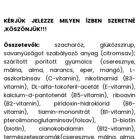
KÉRJÜK JELEZZE MILYEN ÍZBEN SZERETNÉ
,KÖSZÖNJÜK!!!
Összetevők:
szacharóz, glükózszirup,
savanyúságot szabályozó anyag (citromsav);
szárított porított gyümölcs (cseresznye,
málna, alma, narancs, eper, mangó), L-
aszkorbinsav (C-vitamin), nikotinamid (B3-
vitamin), DL-alfa-tokoferil-acetát (E-vitamin),
kalcium-d-pantotenát (B5-vitamin), ribo­avin
(B2-vitamin), piridoxin-hidroklorid (B6-
vitamin), tiamin-mononitrát (B1-vitamin),
pteroilmonoglutaminsav(folsav), D-biotin
(biotin), cianokobalamin (B12-vitamin),
természetesaromák(cseresznye, málna, alma,