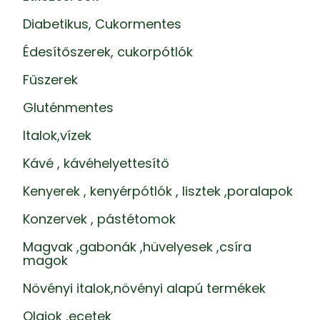
Diabetikus, Cukormentes
Édesítőszerek, cukorpótlók
Fűszerek
Gluténmentes
Italok,vízek
Kávé , kávéhelyettesítő
Kenyerek , kenyérpótlók , lisztek ,poralapok
Konzervek , pástétomok
Magvak ,gabonák ,hüvelyesek ,csíra
magok
Növényi italok,növényi alapú termékek
Olajok ,ecetek