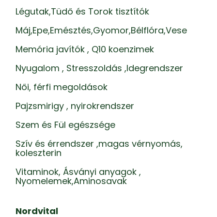
Légutak,Tüdő és Torok tisztítók
Máj,Epe,Emésztés,Gyomor,Bélflóra,Vese
Memória javítók , Q10 koenzimek
Nyugalom , Stresszoldás ,Idegrendszer
Női, férfi megoldások
Pajzsmirigy , nyirokrendszer
Szem és Fül egészsége
Szív és érrendszer ,magas vérnyomás,
koleszterin
Vitaminok, Ásványi anyagok ,
Nyomelemek,Aminosavak
Nordvital