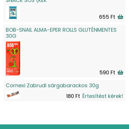
SNACK SÓS (KÉK
655 Ft
BOB-SNAIL ALMA-EPER ROLLS GLUTÉNMENTES
30G
590 Ft
Cornexi Zabrudi sárgabarackos 30g
180 Ft
Értesítést kérek!