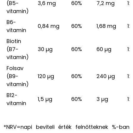
(B5-
3,6 mg
60%
7,2 mg
1
vitamin)
B6-
0,84 mg
60%
1,68 mg
1
vitamin
Biotin
(B7-
30 µg
60%
60 µg
1
vitamin)
Folsav
(B9-
120 µg
60%
240 µg
1
vitamin)
B12-
1,5 µg
60%
3 µg
1
vitamin
*NRV=napi beviteli érték felnőtteknek %-ban