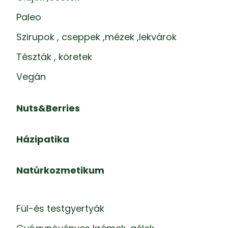
Paleo
Szirupok , cseppek ,mézek ,lekvárok
Tészták , köretek
Vegán
Nuts&Berries
Házipatika
Natúrkozmetikum
Fül-és testgyertyák