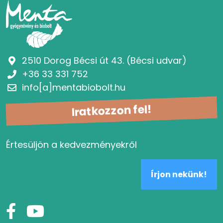
2510 Dorog Bécsi út 43. (Bécsi udvar)
+36 33 331 752
info[a]mentabiobolt.hu
Iratkozzon fel!
Értesüljön a kedvezményekről
Írjon nekünk!