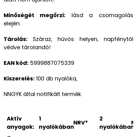
Minőségét megőrzi:
lásd a csomagolás
elején.
Tárolás:
Száraz, hűvös helyen, napfénytől
védve tárolandó!
EAN kód:
5999887075339
Kiszerelés:
100 db nyalóka,
NNGYK által notifikált termék.
Aktív
1
2
NRV*
N
anyagok:
nyalókában
nyalókában