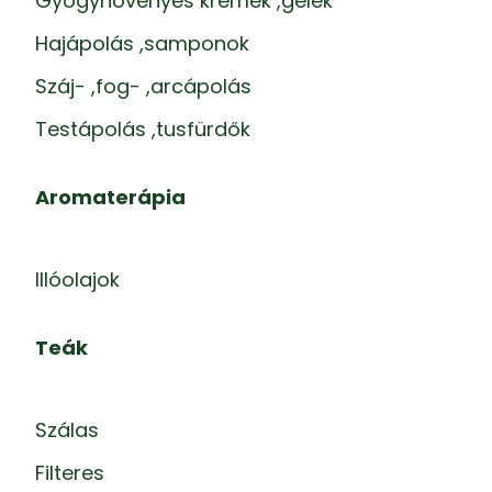
Gyógynövényes krémek ,gélek
Hajápolás ,samponok
Száj- ,fog- ,arcápolás
Testápolás ,tusfürdők
Aromaterápia
Illóolajok
Teák
Szálas
Filteres