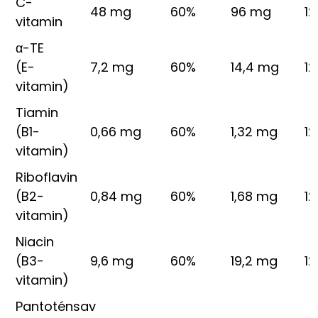
C-
48 mg
60%
96 mg
1
vitamin
α-TE
(E-
7,2 mg
60%
14,4 mg
1
vitamin)
Tiamin
(B1-
0,66 mg
60%
1,32 mg
1
vitamin)
Riboflavin
(B2-
0,84 mg
60%
1,68 mg
1
vitamin)
Niacin
(B3-
9,6 mg
60%
19,2 mg
1
vitamin)
Pantoténsav