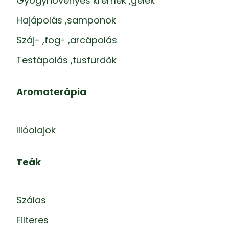
Gyógynövényes krémek ,gélek
Hajápolás ,samponok
Száj- ,fog- ,arcápolás
Testápolás ,tusfürdők
Aromaterápia
Illóolajok
Teák
Szálas
Filteres