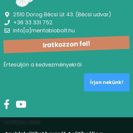
2510 Dorog Bécsi út 43. (Bécsi udvar)
+36 33 331 752
info[a]mentabiobolt.hu
Iratkozzon fel!
Értesüljön a kedvezményekről
Írjon nekünk!
Szállítási díjak