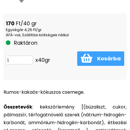
170
Ft/40 gr
Egységár 4,25 Ft/gr
ÁFÁ-val, Szállítási költségek nélkül
Raktáron
Kosárba
x40gr
Rumos-kakaós-kókuszos csemege.
Összetevők
: kekszőrlemény [(búzaliszt, cukor,
pálmazsír, térfogatnövelő szerek (nátrium-hidrogén-
karbonát, ammónium-hidrogén-karbonát), étkezési