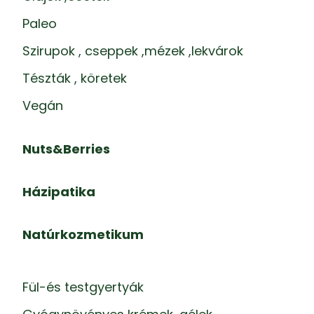
Paleo
Szirupok , cseppek ,mézek ,lekvárok
Tészták , köretek
Vegán
Nuts&Berries
Házipatika
Natúrkozmetikum
Fül-és testgyertyák