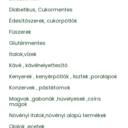
Diabetikus, Cukormentes
Édesítőszerek, cukorpótlók
Fűszerek
Gluténmentes
Italok,vízek
Kávé , kávéhelyettesítő
Kenyerek , kenyérpótlók , lisztek ,poralapok
Konzervek , pástétomok
Magvak ,gabonák ,hüvelyesek ,csíra
magok
Növényi italok,növényi alapú termékek
Olajok ,ecetek