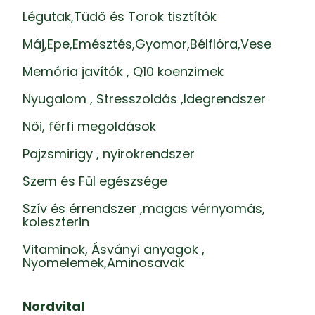
Légutak,Tüdő és Torok tisztítók
Máj,Epe,Emésztés,Gyomor,Bélflóra,Vese
Memória javítók , Q10 koenzimek
Nyugalom , Stresszoldás ,Idegrendszer
Női, férfi megoldások
Pajzsmirigy , nyirokrendszer
Szem és Fül egészsége
Szív és érrendszer ,magas vérnyomás,
koleszterin
Vitaminok, Ásványi anyagok ,
Nyomelemek,Aminosavak
Nordvital