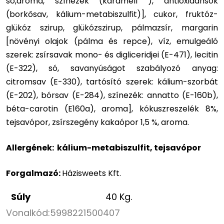
só,aroma, színezék (karamell ), antioxidánsok
(borkősav, kálium-metabiszulfit)], cukor, fruktóz-
glükóz szirup, glükózszirup, pálmazsír, margarin
[növényi olajok (pálma és repce), víz, emulgeáló
szerek: zsírsavak mono- és digliceridjei (E-471), lecitin
(E-322), só, savanyúságot szabályozó anyag:
citromsav (E-330), tartósító szerek: kálium-szorbát
(E-202), bórsav (E-284), színezék: annatto (E-160b),
béta-carotin (E160a), aroma], kókuszreszelék 8%,
tejsavópor, zsírszegény kakaópor 1,5 %, aroma.
Allergének: kálium-metabiszulfit, tejsavópor
Forgalmazó:
Házisweets Kft.
Súly
40 Kg.
Vonalkód:
5998221500407