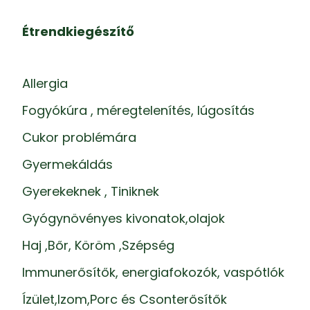
Étrendkiegészítő
Allergia
Fogyókúra , méregtelenítés, lúgosítás
Cukor problémára
Gyermekáldás
Gyerekeknek , Tiniknek
Gyógynövényes kivonatok,olajok
Haj ,Bőr, Köröm ,Szépség
Immunerősítők, energiafokozók, vaspótlók
Ízület,Izom,Porc és Csonterősítők