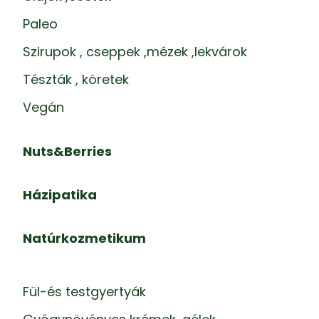
Paleo
Szirupok , cseppek ,mézek ,lekvárok
Tészták , köretek
Vegán
Nuts&Berries
Házipatika
Natúrkozmetikum
Fül-és testgyertyák