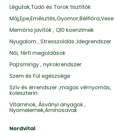
Légutak,Tüdő és Torok tisztítók
Máj,Epe,Emésztés,Gyomor,Bélflóra,Vese
Memória javítók , Q10 koenzimek
Nyugalom , Stresszoldás ,Idegrendszer
Női, férfi megoldások
Pajzsmirigy , nyirokrendszer
Szem és Fül egészsége
Szív és érrendszer ,magas vérnyomás,
koleszterin
Vitaminok, Ásványi anyagok ,
Nyomelemek,Aminosavak
Nordvital