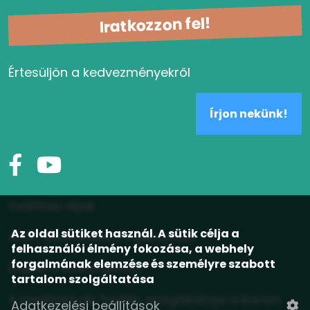
Iratkozzon fel!
Értesüljön a kedvezményekről
Írjon nekünk!
Szállítási díjak
Az oldal sütiket használ. A sütik célja a
ÁSZF, adatvédelmi tájékoztató
felhasználói élmény fokozása, a webhely
forgalmának elemzése és személyre szabott
Elállás a szerződéstől
tartalom szolgáltatása
A bankkártyás fizetés szolgáltatója a Barion
Adatkezelési beállítások