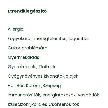
Étrendkiegészítő
Allergia
Fogyókúra , méregtelenítés, lúgosítás
Cukor problémára
Gyermekáldás
Gyerekeknek , Tiniknek
Gyógynövényes kivonatok,olajok
Haj ,Bőr, Köröm ,Szépség
Immunerősítők, energiafokozók, vaspótlók
Ízület,Izom,Porc és Csonterősítők