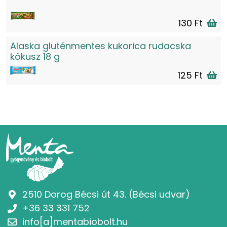
130 Ft
Alaska gluténmentes kukorica rudacska
kókusz 18 g
125 Ft
2510 Dorog Bécsi út 43. (Bécsi udvar)
+36 33 331 752
info[a]mentabiobolt.hu