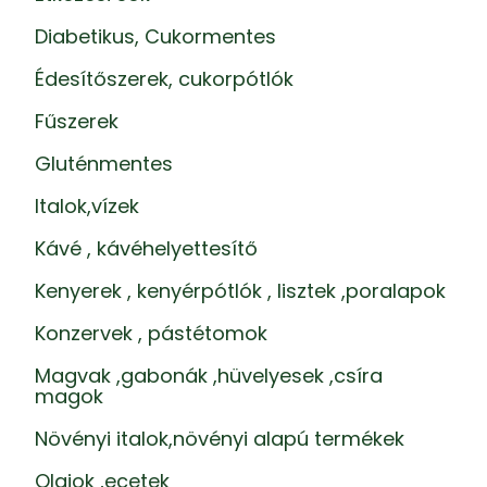
Diabetikus, Cukormentes
Édesítőszerek, cukorpótlók
Fűszerek
Gluténmentes
Italok,vízek
Kávé , kávéhelyettesítő
Kenyerek , kenyérpótlók , lisztek ,poralapok
Konzervek , pástétomok
Magvak ,gabonák ,hüvelyesek ,csíra
magok
Növényi italok,növényi alapú termékek
Olajok ,ecetek