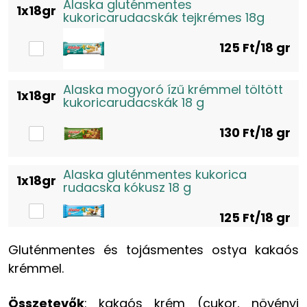
Alaska gluténmentes
1x18gr
kukoricarudacskák tejkrémes 18g
125
Ft/18 gr
Alaska mogyoró ízű krémmel töltött
1x18gr
kukoricarudacskák 18 g
130
Ft/18 gr
Alaska gluténmentes kukorica
1x18gr
rudacska kókusz 18 g
125
Ft/18 gr
Gluténmentes és tojásmentes ostya kakaós
krémmel.
Összetevők
: kakaós krém (cukor, növényi