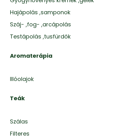
Gyógynövényes krémek ,gélek
Hajápolás ,samponok
Száj- ,fog- ,arcápolás
Testápolás ,tusfürdők
Aromaterápia
Illóolajok
Teák
Szálas
Filteres