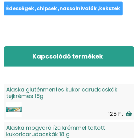
Édességek ,chipsek ,nassolnivalók ,kekszek
Kapcsolódó termékek
Alaska gluténmentes kukoricarudacskák
tejkrémes 18g
125 Ft
Alaska mogyoró ízű krémmel töltött
kukoricarudacskák 18 g