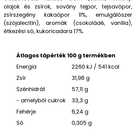
olajok és zsírok, sovány tejpor, tejsavópor,
zsírszegény kakaópor 11%, emulgálószer
(szójalecitin), aromák (csokoládé, vanília),
étkezési só, kukoricadara 17%.
Átlagos tápérték 100 g termékben
Energia
2260 kJ / 541 kcal
Zsír
31,98 g
Szénhidrát
57,11 g
- amelyből cukrok
33,3 g
Fehérje
6,24 g
Só
0,305 g